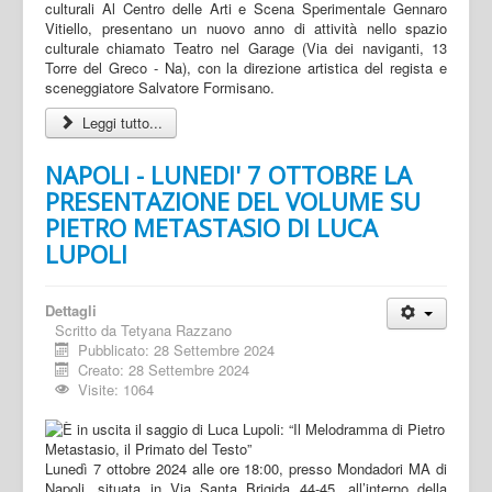
culturali Al Centro delle Arti e Scena Sperimentale Gennaro
Vitiello, presentano un nuovo anno di attività nello spazio
culturale chiamato Teatro nel Garage (Via dei naviganti, 13
Torre del Greco - Na), con la direzione artistica del regista e
sceneggiatore Salvatore Formisano.
Leggi tutto...
NAPOLI - LUNEDI' 7 OTTOBRE LA
PRESENTAZIONE DEL VOLUME SU
PIETRO METASTASIO DI LUCA
LUPOLI
Dettagli
Scritto da
Tetyana Razzano
Pubblicato: 28 Settembre 2024
Creato: 28 Settembre 2024
Visite: 1064
Lunedì 7 ottobre 2024 alle ore 18:00, presso Mondadori MA di
Napoli, situata in Via Santa Brigida 44-45, all’interno della