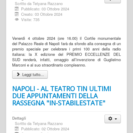
Scritto da
Tetyana Razzano
Pubblicato: 03 Ottobre 2024
Creato: 03 Ottobre 2024
Visite: 735
Venerdì 4 ottobre 2024 (ore 16.00) il Cortile monumentale
del Palazzo Reale di Napoli farà da sfondo alla consegna di un
premio speciale per celebrare i primi 100 anni della radio
italiana: la X edizione del PREMIO ECCELLENZE DEL
SUD renderà, infatti, omaggio all’invenzione di Guglielmo
Marconi e al suo straordinario compleanno.
Leggi tutto...
NAPOLI - AL TEATRO TIN ULTIMI
DUE APPUNTAMENTI DELLA
RASSEGNA "IN-STABILESTATE"
Dettagli
Scritto da
Tetyana Razzano
Pubblicato: 02 Ottobre 2024