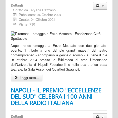
Dettagli
Scritto da
Tetyana Razzano
Pubblicato: 04 Ottobre 2024
Creato: 04 Ottobre 2024
Visite: 730
Napoli rende omaggio a Enzo Moscato con due giornate-
evento: il tributo a uno dei più grandi maestri del teatro
contemporaneo - scomparso a gennaio scorso - si tiene il 7 e
l'8 ottobre 2024 presso la Biblioteca di area Umanistica
dell’Università di Napoli Federico II e nella sua storica casa
teatrale, la Sala Assoli dei Quartieri Spagnoli.
Leggi tutto...
NAPOLI - IL PREMIO "ECCELLENZE
DEL SUD" CELEBRA I 100 ANNI
DELLA RADIO ITALIANA
Dettagli