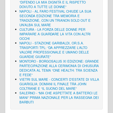
“DIFENDO LA MIA DIGNITÀ E IL RISPETTO
DOVUTO A TUTTE LE DONNE”
NAPOLI - AL FARO FESTIVAL CHIUDE LA SUA
SECONDA EDIZIONE TRA MEMORIA E
TRADIZIONE, CON UN TRIANON SOLD OUT E
UN’ALBA SUL MARE
CULTURA - LA FORZA DELLE DONNE PER
IMPARARE A GUARDARE LA VITA CON ALTRI
OCCHI
NAPOLI - STAZIONE GARIBALDI, OR.S.A.
TRASPORTI TPL: “DA APPREZZARE L'ALTO
VALORE PROFESSIONALE E UMANO DELLE
GUARDIE GIURATE”
MONTORO - BORGOSALUS XI EDIZIONE: GRANDE
PARTECIPAZIONE ALLA CERIMONIA DI CHIUSURA
DEDICATA AL TEMA “ONE HEALTH: TRA SCIENZA
E FEDE”
VIETRI SUL MARE - CONCERTI D’ESTATE DI VILLA
GUARIGLIA: DOMANI IL FINALE TRA JOHN
COLTRANE E “IL SUONO DEL MARE”
SALERNO - “MA CHE ASPETTATE A BATTERCI LE
MANI” PRIMA NAZIONALE PER LA RASSEGNA DEI
BARBUTI