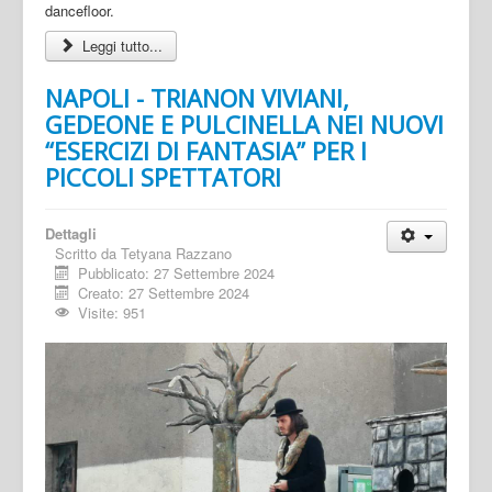
dancefloor.
Leggi tutto...
NAPOLI - TRIANON VIVIANI,
GEDEONE E PULCINELLA NEI NUOVI
“ESERCIZI DI FANTASIA” PER I
PICCOLI SPETTATORI
Dettagli
Scritto da
Tetyana Razzano
Pubblicato: 27 Settembre 2024
Creato: 27 Settembre 2024
Visite: 951