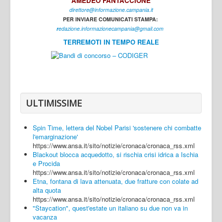
AMEDEO FANTACCIONE
direttore@informazione.campania.it
Interni
PER INVIARE COMUNICATI STAMPA:
Cultura
r
edazione.informazionecampania@gmail.com
TERREMOTI IN TEMPO REALE
Sport
Regione
Avellino
Benevento
ULTIMISSIME
Caserta
Spin Time, lettera del Nobel Parisi 'sostenere chi combatte
Napoli
l'emarginazione'
https://www.ansa.it/sito/notizie/cronaca/cronaca_rss.xml
Salerno
Blackout blocca acquedotto, si rischia crisi idrica a Ischia
e Procida
Login
https://www.ansa.it/sito/notizie/cronaca/cronaca_rss.xml
Etna, fontana di lava attenuata, due fratture con colate ad
alta quota
https://www.ansa.it/sito/notizie/cronaca/cronaca_rss.xml
"Staycation", quest'estate un italiano su due non va in
vacanza