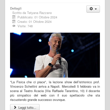
Dettagli
Scritto da
Tetyana Razzano
Pubblicato: 01 Ottobre 2024
Creato: 01 Ottobre 2024
Visite: 748
"La Fisica che ci piace", la lezione show dell’istrionico prof.
Vincenzo Schettini arriva a Napoli. Mercoledì 5 febbraio va in
scena al Teatro Acacia (Via Raffaele Tarantino, 10) il docente
più simpatico del web con il suo spettacolo che sta
riscuotendo grande successo ovunque.
Leggi tutto...