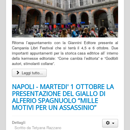
Ritorna l’appuntamento con la Giannini Editore presente al
Campania Libri Festival che si terrà il 4,5 e 6 ottobre. Due
importanti appuntamenti per la storica casa editrice all’ interno
della kermesse editoriale: “Come cambia l’editoria” e “Godibili
autori, stimolanti collane”.
Leggi tutto...
NAPOLI - MARTEDI' 1 OTTOBRE LA
PRESENTAZIONE DEL GIALLO DI
ALFERIO SPAGNUOLO “MILLE
MOTIVI PER UN ASSASSINIO”
Dettagli
Scritto da
Tetyana Razzano