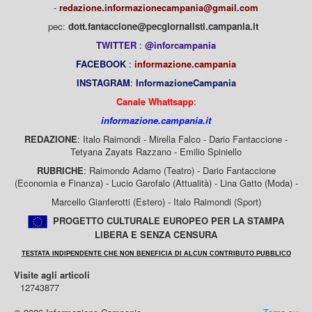
-
redazione.informazionecampania@gmail.com
pec:
dott.fantaccione@pecgiornalisti.campania.it
TWITTER
:
@inforcampania
FACEBOOK
:
informazione.campania
INSTAGRAM
:
InformazioneCampania
Canale Whattsapp
:
informazione.campania.it
REDAZIONE
: Italo Raimondi - Mirella Falco - Dario Fantaccione -
Tetyana Zayats Razzano - Emilio Spiniello
RUBRICHE
: Raimondo Adamo (Teatro) - Dario Fantaccione
(Economia e Finanza) - Lucio Garofalo (Attualità) - Lina Gatto (Moda) -
Marcello Gianferotti (Estero) - Italo Raimondi (Sport)
PROGETTO CULTURALE EUROPEO PER LA STAMPA
LIBERA E SENZA CENSURA
TESTATA INDIPENDENTE CHE NON BENEFICIA DI ALCUN CONTRIBUTO PUBBLICO
Visite agli articoli
12743877