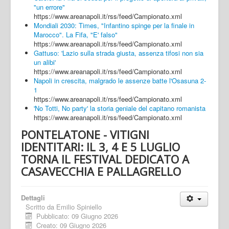
"un errore"
https://www.areanapoli.it/rss/feed/Campionato.xml
Mondiali 2030: Times, "Infantino spinge per la finale in
Marocco". La Fifa, "E' falso"
https://www.areanapoli.it/rss/feed/Campionato.xml
Gattuso: 'Lazio sulla strada giusta, assenza tifosi non sia
un alibi'
https://www.areanapoli.it/rss/feed/Campionato.xml
Napoli in crescita, malgrado le assenze batte l'Osasuna 2-
1
https://www.areanapoli.it/rss/feed/Campionato.xml
'No Totti, No party' la storia geniale del capitano romanista
https://www.areanapoli.it/rss/feed/Campionato.xml
PONTELATONE - VITIGNI
IDENTITARI: IL 3, 4 E 5 LUGLIO
TORNA IL FESTIVAL DEDICATO A
CASAVECCHIA E PALLAGRELLO
Dettagli
Scritto da
Emilio Spiniello
Pubblicato: 09 Giugno 2026
Creato: 09 Giugno 2026