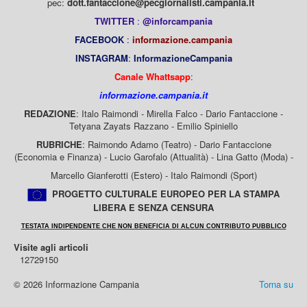
pec:
dott.fantaccione@pecgiornalisti.campania.it
TWITTER
:
@inforcampania
FACEBOOK
:
informazione.campania
INSTAGRAM
:
InformazioneCampania
Canale Whattsapp
:
informazione.campania.it
REDAZIONE
: Italo Raimondi - Mirella Falco - Dario Fantaccione -
Tetyana Zayats Razzano - Emilio Spiniello
RUBRICHE
: Raimondo Adamo (Teatro) - Dario Fantaccione
(Economia e Finanza) - Lucio Garofalo (Attualità) - Lina Gatto (Moda) -
Marcello Gianferotti (Estero) - Italo Raimondi (Sport)
PROGETTO CULTURALE EUROPEO PER LA STAMPA
LIBERA E SENZA CENSURA
TESTATA INDIPENDENTE CHE NON BENEFICIA DI ALCUN CONTRIBUTO PUBBLICO
Visite agli articoli
12729150
© 2026 Informazione Campania
Torna su