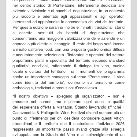
nel centro storico di Pontelatone, interamente dedicata alle
aziende vitivinicole e ai banchi di degustazione, in un contesto
più raccolto e orientato agli appassionati e agli operatori
interessati ad approfondire la conoscenza dei vini del territorio.
Per questa edizione saranno inoltre eliminati i tradizionali stand
a casetta, sostituiti da banchi di degustazione che
consentiranno una maggiore valorizzazione delle aziende e un
approccio più diretto all’assaggio. Il resto del borgo sarà invece
animato dall’area food, con una proposta gastronomica diffusa
e accuratamente selezionata. Ristoratori e operatori del settore
proporranno piatti e specialità del territorio secondo standard
qualitativi condivisi, rafforzando il dialogo tra vino, cucina
locale e cultura del territorio. Tra i momenti del programma
anche un importante convegno sul tema “Pontelatone: il vino
come identità del territorio”, confronto su tematiche come
archeologia, tradizioni e produzioni d’eccellenza.
“Il nostro obiettivo – spiegano gli organizzatori – non è
crescere nei numeri, ma migliorare ogni anno la qualità
dell’esperienza offerta ai visitatori. Stiamo lavorando affinché il
Casavecchia & Pallagrello Wine Festival diventi sempre più un
punto di riferimento per chi desidera conoscere questi vitigni
straordinari e il territorio che li custodisce. L’edizione 2026
rappresenta un importante passo avanti grazie alla sinergia
sviluppata con la Strada del Vino e al coinvolgimento di un