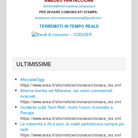
AMEDEO FANTACCIONE
direttore@informazione.campania.it
Interni
PER INVIARE COMUNICATI STAMPA:
Cultura
r
edazione.informazionecampania@gmail.com
TERREMOTI IN TEMPO REALE
Sport
Regione
Avellino
Benevento
ULTIMISSIME
Caserta
#AccadeOggi
Napoli
https://www.ansa.it/sito/notizie/cronaca/cronaca_rss.xml
Allarme bomba nel Milanese, sei centri commerciali
Salerno
evacuati
https://www.ansa.it/sito/notizie/cronaca/cronaca_rss.xml
Login
Incidente sulla Terni-Rieti, morto l'uomo ricoverato a
Perugia
https://www.ansa.it/sito/notizie/cronaca/cronaca_rss.xml
La maternità a 33,4 anni, le madri partoriscono sempre più
tardi
https://www.ansa.it/sito/notizie/cronaca/cronaca_rss.xml