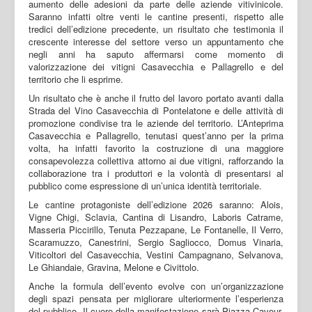
aumento delle adesioni da parte delle aziende vitivinicole.
Saranno infatti oltre venti le cantine presenti, rispetto alle
tredici dell’edizione precedente, un risultato che testimonia il
crescente interesse del settore verso un appuntamento che
negli anni ha saputo affermarsi come momento di
valorizzazione dei vitigni Casavecchia e Pallagrello e del
territorio che li esprime.
Un risultato che è anche il frutto del lavoro portato avanti dalla
Strada del Vino Casavecchia di Pontelatone e delle attività di
promozione condivise tra le aziende del territorio. L’Anteprima
Casavecchia e Pallagrello, tenutasi quest’anno per la prima
volta, ha infatti favorito la costruzione di una maggiore
consapevolezza collettiva attorno ai due vitigni, rafforzando la
collaborazione tra i produttori e la volontà di presentarsi al
pubblico come espressione di un’unica identità territoriale.
Le cantine protagoniste dell’edizione 2026 saranno: Alois,
Vigne Chigi, Sclavia, Cantina di Lisandro, Laboris Catrame,
Masseria Piccirillo, Tenuta Pezzapane, Le Fontanelle, Il Verro,
Scaramuzzo, Canestrini, Sergio Sagliocco, Domus Vinaria,
Viticoltori del Casavecchia, Vestini Campagnano, Selvanova,
Le Ghiandaie, Gravina, Melone e Civittolo.
Anche la formula dell’evento evolve con un’organizzazione
degli spazi pensata per migliorare ulteriormente l’esperienza
del pubblico. Il cuore della manifestazione sarà Piazza Cavour,