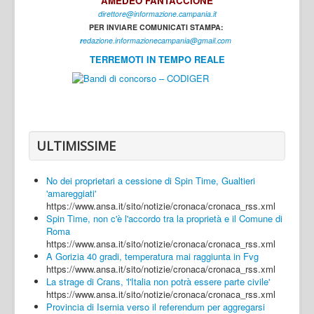
AMEDEO FANTACCIONE
direttore@informazione.campania.it
Interni
PER INVIARE COMUNICATI STAMPA:
Cultura
r
edazione.informazionecampania@gmail.com
TERREMOTI IN TEMPO REALE
Sport
Regione
Avellino
Benevento
ULTIMISSIME
Caserta
No dei proprietari a cessione di Spin Time, Gualtieri
Napoli
'amareggiati'
https://www.ansa.it/sito/notizie/cronaca/cronaca_rss.xml
Salerno
Spin Time, non c'è l'accordo tra la proprietà e il Comune di
Roma
Login
https://www.ansa.it/sito/notizie/cronaca/cronaca_rss.xml
A Gorizia 40 gradi, temperatura mai raggiunta in Fvg
https://www.ansa.it/sito/notizie/cronaca/cronaca_rss.xml
La strage di Crans, 'l'Italia non potrà essere parte civile'
https://www.ansa.it/sito/notizie/cronaca/cronaca_rss.xml
Provincia di Isernia verso il referendum per aggregarsi