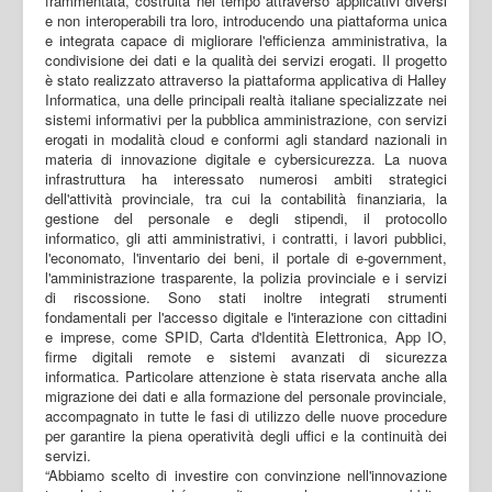
frammentata, costruita nel tempo attraverso applicativi diversi
e non interoperabili tra loro, introducendo una piattaforma unica
e integrata capace di migliorare l'efficienza amministrativa, la
condivisione dei dati e la qualità dei servizi erogati. Il progetto
è stato realizzato attraverso la piattaforma applicativa di Halley
Informatica, una delle principali realtà italiane specializzate nei
sistemi informativi per la pubblica amministrazione, con servizi
erogati in modalità cloud e conformi agli standard nazionali in
materia di innovazione digitale e cybersicurezza. La nuova
infrastruttura ha interessato numerosi ambiti strategici
dell'attività provinciale, tra cui la contabilità finanziaria, la
gestione del personale e degli stipendi, il protocollo
informatico, gli atti amministrativi, i contratti, i lavori pubblici,
l'economato, l'inventario dei beni, il portale di e-government,
l'amministrazione trasparente, la polizia provinciale e i servizi
di riscossione. Sono stati inoltre integrati strumenti
fondamentali per l'accesso digitale e l'interazione con cittadini
e imprese, come SPID, Carta d'Identità Elettronica, App IO,
firme digitali remote e sistemi avanzati di sicurezza
informatica. Particolare attenzione è stata riservata anche alla
migrazione dei dati e alla formazione del personale provinciale,
accompagnato in tutte le fasi di utilizzo delle nuove procedure
per garantire la piena operatività degli uffici e la continuità dei
servizi.
“Abbiamo scelto di investire con convinzione nell'innovazione