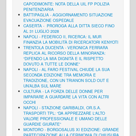
CAPODIMONTE: NOTA DELLA UIL FP POLIZIA
PENITENZIARIA
BATTIPAGLIA - AGGIORNAMENTO SITUAZIONE
EVACUAZIONE OSPEDALE
CASERTA - PROROGA ALLA DITTA SIECO FINO
AL 31 LUGLIO 2028
NAPOLI - FEDERICO II, RICERCA: IL MUR
FINANZIA LA MOBILITÀ DI RICERCATORI KENYOTI
TRENTOLA DUCENTA - VERONICA FERRARA
REPLICA AL RICORSO DELLA MINORANZA:
“DIFENDO LA MIA DIGNITÀ E IL RISPETTO
DOVUTO A TUTTE LE DONNE”
NAPOLI - AL FARO FESTIVAL CHIUDE LA SUA
SECONDA EDIZIONE TRA MEMORIA E
TRADIZIONE, CON UN TRIANON SOLD OUT E
UN’ALBA SUL MARE
CULTURA - LA FORZA DELLE DONNE PER
IMPARARE A GUARDARE LA VITA CON ALTRI
OCCHI
NAPOLI - STAZIONE GARIBALDI, OR.S.A.
TRASPORTI TPL: “DA APPREZZARE L'ALTO
VALORE PROFESSIONALE E UMANO DELLE
GUARDIE GIURATE”
MONTORO - BORGOSALUS XI EDIZIONE: GRANDE
PARTECIPAZIONE ALLA CERIMONIA DI CHIUSURA