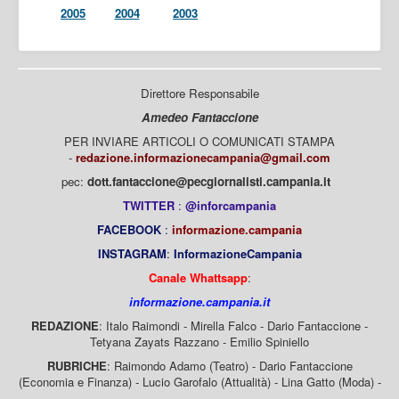
2005
2004
2003
Direttore Responsabile
Amedeo Fantaccione
PER INVIARE ARTICOLI O COMUNICATI STAMPA
-
redazione.informazionecampania@gmail.com
pec:
dott.fantaccione@pecgiornalisti.campania.it
TWITTER
:
@inforcampania
FACEBOOK
:
informazione.campania
INSTAGRAM
:
InformazioneCampania
Canale Whattsapp
:
informazione.campania.it
REDAZIONE
: Italo Raimondi - Mirella Falco - Dario Fantaccione -
Tetyana Zayats Razzano - Emilio Spiniello
RUBRICHE
: Raimondo Adamo (Teatro) - Dario Fantaccione
(Economia e Finanza) - Lucio Garofalo (Attualità) - Lina Gatto (Moda) -