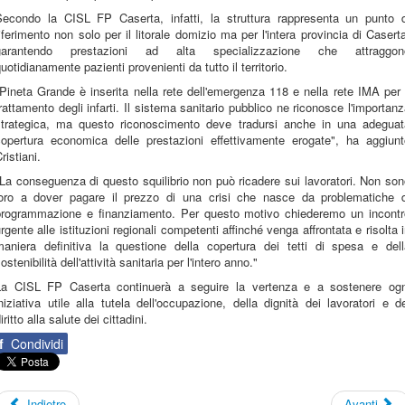
Secondo la CISL FP Caserta, infatti, la struttura rappresenta un punto d
iferimento non solo per il litorale domizio ma per l'intera provincia di Casert
garantendo prestazioni ad alta specializzazione che attraggon
uotidianamente pazienti provenienti da tutto il territorio.
Pineta Grande è inserita nella rete dell'emergenza 118 e nella rete IMA per 
rattamento degli infarti. Il sistema sanitario pubblico ne riconosce l'importan
strategica, ma questo riconoscimento deve tradursi anche in una adeguat
copertura economica delle prestazioni effettivamente erogate", ha aggiunt
ristiani.
La conseguenza di questo squilibrio non può ricadere sui lavoratori. Non so
loro a dover pagare il prezzo di una crisi che nasce da problematiche d
programmazione e finanziamento. Per questo motivo chiederemo un incontr
rgente alle istituzioni regionali competenti affinché venga affrontata e risolta 
maniera definitiva la questione della copertura dei tetti di spesa e dell
ostenibilità dell'attività sanitaria per l'intero anno."
La CISL FP Caserta continuerà a seguire la vertenza e a sostenere ogn
niziativa utile alla tutela dell'occupazione, della dignità dei lavoratori e d
iritto alla salute dei cittadini.
f
Condividi
Indietro
Avanti