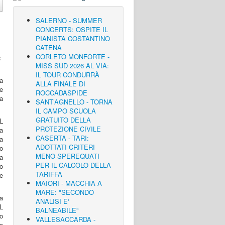
SALERNO - SUMMER
CONCERTS: OSPITE IL
PIANISTA COSTANTINO
CATENA
CORLETO MONFORTE -
MISS SUD 2026 AL VIA:
IL TOUR CONDURRÀ
ra
ALLA FINALE DI
e
ROCCADASPIDE
a
SANT’AGNELLO - TORNA
IL CAMPO SCUOLA
GRATUITO DELLA
SL
PROTEZIONE CIVILE
sa
CASERTA - TARI:
a
ADOTTATI CRITERI
co
MENO SPEREQUATI
a
PER IL CALCOLO DELLA
o
TARIFFA
te
MAIORI - MACCHIA A
MARE: "SECONDO
a
ANALISI E'
SL
BALNEABILE"
io
VALLESACCARDA -
le