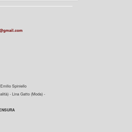
a@gmail.com
Emilio Spiniello
lità) - Lina Gatto (Moda) -
CENSURA