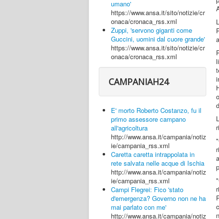
umano'
https://www.ansa.it/sito/notizie/cr
onaca/cronaca_rss.xml
L
Zuppi, 'servono giganti come
P
Guccini, uomini dal cuore grande'
a
https://www.ansa.it/sito/notizie/cr
P
onaca/cronaca_rss.xml
l
t
i
CAMPANIAH24
H
o
d
E' morto Roberto Costanzo, fu il
L
primo assessore campano
r
all'agricoltura
http://www.ansa.it/campania/notiz
ie/campania_rss.xml
Caretta caretta intrappolata in
rete salvata nelle acque di Ischia
p
http://www.ansa.it/campania/notiz
ie/campania_rss.xml
r
Campi Flegrei: Fico 'stato
d'emergenza? Governo non ne ha
c
mai parlato con me'
n
http://www.ansa.it/campania/notiz