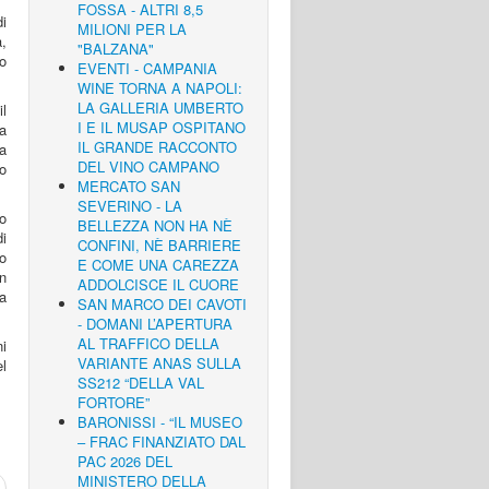
FOSSA - ALTRI 8,5
i
MILIONI PER LA
a,
"BALZANA"
o
EVENTI - CAMPANIA
WINE TORNA A NAPOLI:
LA GALLERIA UMBERTO
il
I E IL MUSAP OSPITANO
za
IL GRANDE RACCONTO
a
DEL VINO CAMPANO
o
MERCATO SAN
SEVERINO - LA
no
BELLEZZA NON HA NÈ
i
CONFINI, NÈ BARRIERE
o
E COME UNA CAREZZA
in
ADDOLCISCE IL CUORE
a
SAN MARCO DEI CAVOTI
- DOMANI L’APERTURA
AL TRAFFICO DELLA
i
VARIANTE ANAS SULLA
el
SS212 “DELLA VAL
FORTORE”
BARONISSI - “IL MUSEO
– FRAC FINANZIATO DAL
PAC 2026 DEL
MINISTERO DELLA