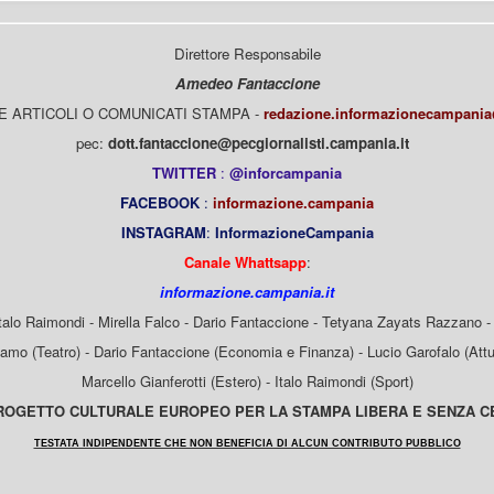
Direttore Responsabile
Amedeo Fantaccione
E ARTICOLI O COMUNICATI STAMPA -
redazione.informazionecampani
pec:
dott.fantaccione@pecgiornalisti.campania.it
TWITTER
:
@inforcampania
FACEBOOK
:
informazione.campania
INSTAGRAM
:
InformazioneCampania
Canale Whattsapp
:
informazione.campania.it
Italo Raimondi - Mirella Falco - Dario Fantaccione - Tetyana Zayats Razzano - 
mo (Teatro) - Dario Fantaccione (Economia e Finanza) - Lucio Garofalo (Attua
Marcello Gianferotti (Estero) - Italo Raimondi (Sport)
OGETTO CULTURALE EUROPEO PER LA STAMPA LIBERA E SENZA 
TESTATA INDIPENDENTE CHE NON BENEFICIA DI ALCUN CONTRIBUTO PUBBLICO