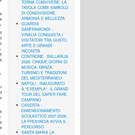
TORNA CUMVIVERE: LA
TAVOLA COME SIMBOLO
DI CONDIVISIONE,
da
ARMONIA E BELLEZZA
te
GUARDIA
a.
SANFRAMONDI -
il
VINALIA CONQUISTA I
el
VISITATORI TRA GUSTO,
uò
ARTE E GRANDI
a.
INCONTRI
li
CONTRONE - BALLARIJA
le
2026: CINQUE GIORNI DI
MUSICA, DANZA,
TURISMO E TRADIZIONI
o,
DEL MEDITERRANEO
NAPOLI - INAUGURATO
i
A "EXEMPLA", IL GRAND
d
TOUR DEL SAPER FARE
o
CAMPANO
CASERTA -
DIMENSIONAMENTO
a
SCOLASTICO 2027-2028,
e.
LA PROVINCIA AVVIA IL
e
PERCORSO
 e
SANTA MARIA LA