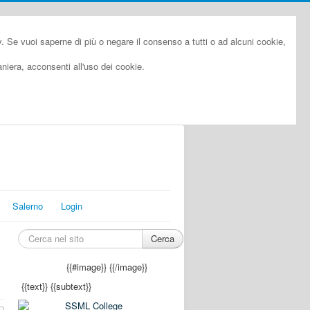
cy. Se vuoi saperne di più o negare il consenso a tutti o ad alcuni cookie,
iera, acconsenti all'uso dei cookie.
Salerno
Login
Cerca
{{#image}}
{{/image}}
{{text}}
{{subtext}}