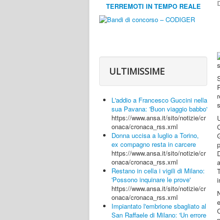
D
TERREMOTI IN TEMPO REALE
ULTIMISSIME
S
L'addio a Francesco Guccini nella
s
sua Pavana: 'Buon viaggio babbo'
https://www.ansa.it/sito/notizie/cr
U
onaca/cronaca_rss.xml
C
Donna uccisa a luglio a Torino,
ex compagno resta in carcere
p
https://www.ansa.it/sito/notizie/cr
onaca/cronaca_rss.xml
Restano in cella i vigili di Milano:
T
'Possono inquinare le prove'
i
https://www.ansa.it/sito/notizie/cr
onaca/cronaca_rss.xml
e
Impiantato l'embrione sbagliato al
C
San Raffaele di Milano: 'Un errore
p