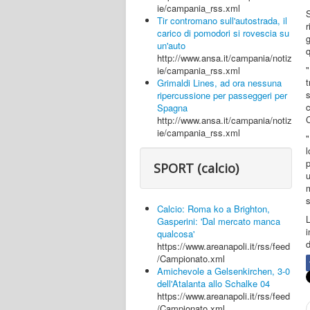
ie/campania_rss.xml
Tir contromano sull'autostrada, il
r
carico di pomodori si rovescia su
un'auto
q
http://www.ansa.it/campania/notiz
"
ie/campania_rss.xml
t
Grimaldi Lines, ad ora nessuna
ripercussione per passeggeri per
Spagna
C
http://www.ansa.it/campania/notiz
ie/campania_rss.xml
"
SPORT (calcio)
u
s
Calcio: Roma ko a Brighton,
Gasperini: 'Dal mercato manca
i
qualcosa'
d
https://www.areanapoli.it/rss/feed
/Campionato.xml
Amichevole a Gelsenkirchen, 3-0
dell'Atalanta allo Schalke 04
https://www.areanapoli.it/rss/feed
/Campionato.xml