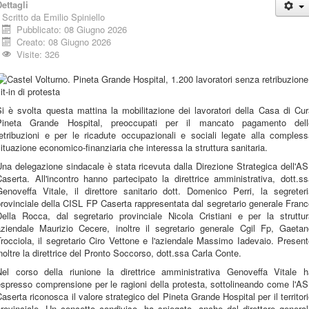
ettagli
Scritto da
Emilio Spiniello
Pubblicato: 08 Giugno 2026
Creato: 08 Giugno 2026
Visite: 326
i è svolta questa mattina la mobilitazione dei lavoratori della Casa di Cu
Pineta Grande Hospital, preoccupati per il mancato pagamento dell
retribuzioni e per le ricadute occupazionali e sociali legate alla compless
ituazione economico-finanziaria che interessa la struttura sanitaria.
na delegazione sindacale è stata ricevuta dalla Direzione Strategica dell'A
aserta. All'incontro hanno partecipato la direttrice amministrativa, dott.s
Genoveffa Vitale, il direttore sanitario dott. Domenico Perri, la segreteri
rovinciale della CISL FP Caserta rappresentata dal segretario generale Fran
Della Rocca, dal segretario provinciale Nicola Cristiani e per la struttur
aziendale Maurizio Cecere, inoltre il segretario generale Cgil Fp, Gaetan
rocciola, il segretario Ciro Vettone e l'aziendale Massimo Iadevaio. Presen
noltre la direttrice del Pronto Soccorso, dott.ssa Carla Conte.
Nel corso della riunione la direttrice amministrativa Genoveffa Vitale h
spresso comprensione per le ragioni della protesta, sottolineando come l'A
aserta riconosca il valore strategico del Pineta Grande Hospital per il territor
rovinciale. Un concetto condiviso, ha spiegato, anche dal direttore genera