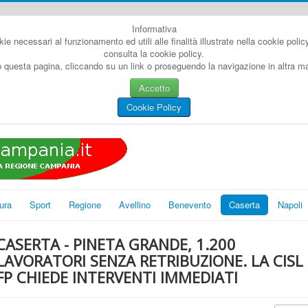
Informativa
kie necessari al funzionamento ed utili alle finalità illustrate nella cookie poli
consulta la cookie policy.
questa pagina, cliccando su un link o proseguendo la navigazione in altra man
Accetto
Cookie Policy
ura
Sport
Regione
Avellino
Benevento
Caserta
Napoli
CASERTA - PINETA GRANDE, 1.200
LAVORATORI SENZA RETRIBUZIONE. LA CISL
FP CHIEDE INTERVENTI IMMEDIATI