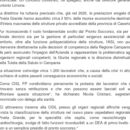
Antonio Limone.
a direttrice ha tuttavia precisato che, già nel 2025, le prestazioni erogate 
ineta Grande hanno assorbito circa il 50% delle risorse economiche destina
ll'intera macroarea delle strutture private accreditate della provincia di Casert
ur riconoscendo il ruolo fondamentale svolto dal Pronto Soccorso, sia per 
itorale domizio sia per la gestione di particolari esigenze assistenziali d
erritorio, oltre alla funzione polispecialistica della struttura, l'ASL non p
ntervenire direttamente sulle decisioni di competenza della Regione Campani
a però assicurato l'impegno dell'Azienda a rappresentare la problematica ag
rganismi regionali competenti, la Giunta regionale e la direzione distrettua
ella Tutela della Salute in Campania
a situazione coinvolge circa 1.200 lavoratori che, a causa della crisi in att
ischiano di subire pesanti conseguenze economiche e sociali.
"Come CISL FP condividiamo pienamente la protesta dei lavoratori che s
ritrovano senza retribuzione e che non possono essere lasciati soli a
affrontare questa situazione", ha dichiarato Nicola Cristiani, segretari
rovinciale con delega alla sanità.
"Ci attiveremo insieme alla CGIL presso gli organi regionali affinché veng
ivista la classificazione della struttura nel nuovo piano ospedaliero regional
Pineta Grande, per le specialità che ospita, come neurochirurgia 
ardiochirurgia, svolge di fatto funzioni riconducibili a un DEA di primo livello
on a un semplice presidio di pronto soccorso."