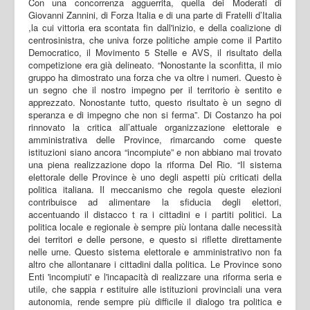
Con una concorrenza agguerrita, quella dei Moderati di
Giovanni Zannini, di Forza Italia e di una parte di Fratelli d’Italia
,la cui vittoria era scontata fin dall'inizio, e della coalizione di
centrosinistra, che univa forze politiche ampie come il Partito
Democratico, il Movimento 5 Stelle e AVS, il risultato della
competizione era già delineato. “Nonostante la sconfitta, il mio
gruppo ha dimostrato una forza che va oltre i numeri. Questo è
un segno che il nostro impegno per il territorio è sentito e
apprezzato. Nonostante tutto, questo risultato è un segno di
speranza e di impegno che non si ferma”. Di Costanzo ha poi
rinnovato la critica all’attuale organizzazione elettorale e
amministrativa delle Province, rimarcando come queste
istituzioni siano ancora “incompiute” e non abbiano mai trovato
una piena realizzazione dopo la riforma Del Rio. “Il sistema
elettorale delle Province è uno degli aspetti più criticati della
politica italiana. Il meccanismo che regola queste elezioni
contribuisce ad alimentare la sfiducia degli elettori,
accentuando il distacco t ra i cittadini e i partiti politici. La
politica locale e regionale è sempre più lontana dalle necessità
dei territori e delle persone, e questo si riflette direttamente
nelle urne. Questo sistema elettorale e amministrativo non fa
altro che allontanare i cittadini dalla politica. Le Province sono
Enti 'incompiuti' e l'incapacità di realizzare una riforma seria e
utile, che sappia r estituire alle istituzioni provinciali una vera
autonomia, rende sempre più difficile il dialogo tra politica e