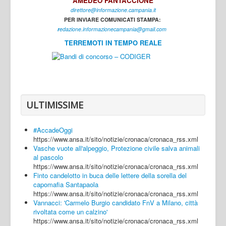
AMEDEO FANTACCIONE
direttore@informazione.campania.it
Interni
PER INVIARE COMUNICATI STAMPA:
Cultura
r
edazione.informazionecampania@gmail.com
TERREMOTI IN TEMPO REALE
Sport
Regione
Avellino
Benevento
ULTIMISSIME
Caserta
#AccadeOggi
Napoli
https://www.ansa.it/sito/notizie/cronaca/cronaca_rss.xml
Vasche vuote all'alpeggio, Protezione civile salva animali
Salerno
al pascolo
https://www.ansa.it/sito/notizie/cronaca/cronaca_rss.xml
Login
Finto candelotto in buca delle lettere della sorella del
capomafia Santapaola
https://www.ansa.it/sito/notizie/cronaca/cronaca_rss.xml
Vannacci: 'Carmelo Burgio candidato FnV a Milano, città
rivoltata come un calzino'
https://www.ansa.it/sito/notizie/cronaca/cronaca_rss.xml