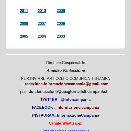
2011
2010
2009
2008
2007
2006
2005
2004
2003
Direttore Responsabile
Amedeo Fantaccione
PER INVIARE ARTICOLI O COMUNICATI STAMPA
-
redazione.informazionecampania@gmail.com
pec:
dott.fantaccione@pecgiornalisti.campania.it
TWITTER
:
@inforcampania
FACEBOOK
:
informazione.campania
INSTAGRAM
:
InformazioneCampania
Canale Whattsapp
:
informazione.campania.it