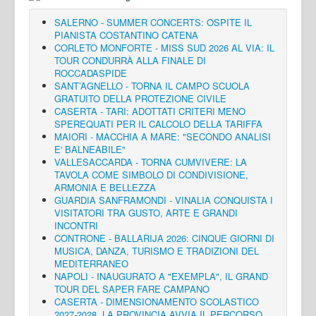
SALERNO - SUMMER CONCERTS: OSPITE IL
PIANISTA COSTANTINO CATENA
CORLETO MONFORTE - MISS SUD 2026 AL VIA: IL
TOUR CONDURRÀ ALLA FINALE DI
ROCCADASPIDE
SANT’AGNELLO - TORNA IL CAMPO SCUOLA
GRATUITO DELLA PROTEZIONE CIVILE
CASERTA - TARI: ADOTTATI CRITERI MENO
SPEREQUATI PER IL CALCOLO DELLA TARIFFA
MAIORI - MACCHIA A MARE: "SECONDO ANALISI
E' BALNEABILE"
VALLESACCARDA - TORNA CUMVIVERE: LA
TAVOLA COME SIMBOLO DI CONDIVISIONE,
ARMONIA E BELLEZZA
GUARDIA SANFRAMONDI - VINALIA CONQUISTA I
VISITATORI TRA GUSTO, ARTE E GRANDI
INCONTRI
CONTRONE - BALLARIJA 2026: CINQUE GIORNI DI
MUSICA, DANZA, TURISMO E TRADIZIONI DEL
MEDITERRANEO
NAPOLI - INAUGURATO A "EXEMPLA", IL GRAND
TOUR DEL SAPER FARE CAMPANO
CASERTA - DIMENSIONAMENTO SCOLASTICO
2027-2028, LA PROVINCIA AVVIA IL PERCORSO