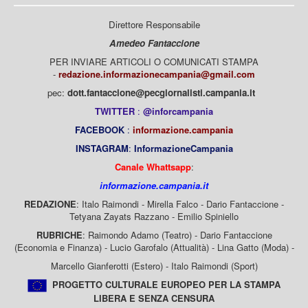
Direttore Responsabile
Amedeo Fantaccione
PER INVIARE ARTICOLI O COMUNICATI STAMPA
-
redazione.informazionecampania@gmail.com
pec:
dott.fantaccione@pecgiornalisti.campania.it
TWITTER
:
@inforcampania
FACEBOOK
:
informazione.campania
INSTAGRAM
:
InformazioneCampania
Canale Whattsapp
:
informazione.campania.it
REDAZIONE
: Italo Raimondi - Mirella Falco - Dario Fantaccione -
Tetyana Zayats Razzano - Emilio Spiniello
RUBRICHE
: Raimondo Adamo (Teatro) - Dario Fantaccione
(Economia e Finanza) - Lucio Garofalo (Attualità) - Lina Gatto (Moda) -
Marcello Gianferotti (Estero) - Italo Raimondi (Sport)
PROGETTO CULTURALE EUROPEO PER LA STAMPA
LIBERA E SENZA CENSURA