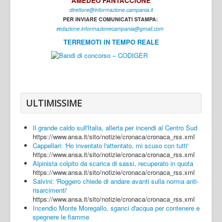
AMEDEO FANTACCIONE
direttore@informazione.campania.it
Interni
PER INVIARE COMUNICATI STAMPA:
Cultura
r
edazione.informazionecampania@gmail.com
TERREMOTI IN TEMPO REALE
Sport
Regione
Avellino
Benevento
ULTIMISSIME
Caserta
Il grande caldo sull'Italia, allerta per incendi al Centro Sud
Napoli
https://www.ansa.it/sito/notizie/cronaca/cronaca_rss.xml
Cappellari: 'Ho inventato l'attentato, mi scuso con tutti'
Salerno
https://www.ansa.it/sito/notizie/cronaca/cronaca_rss.xml
Alpinista colpito da scarica di sassi, recuperato in quota
Login
https://www.ansa.it/sito/notizie/cronaca/cronaca_rss.xml
Salvini: 'Roggero chiede di andare avanti sulla norma anti-
risarcimenti'
https://www.ansa.it/sito/notizie/cronaca/cronaca_rss.xml
Incendio Monte Moregallo, sganci d'acqua per contenere e
spegnere le fiamme