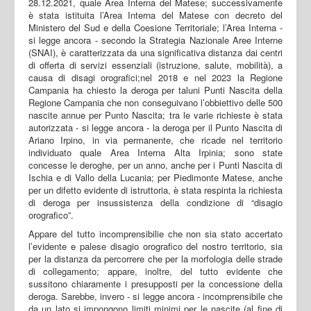
28.12.2021, quale Area Interna del Matese; successivamente
è stata istituita l’Area Interna del Matese con decreto del
Ministero del Sud e della Coesione Territoriale; l’Area Interna -
si legge ancora - secondo la Strategia Nazionale Aree Interne
(SNAI), è caratterizzata da una significativa distanza dai centri
di offerta di servizi essenziali (istruzione, salute, mobilità), a
causa di disagi orografici;nel 2018 e nel 2023 la Regione
Campania ha chiesto la deroga per taluni Punti Nascita della
Regione Campania che non conseguivano l’obbiettivo delle 500
nascite annue per Punto Nascita; tra le varie richieste è stata
autorizzata - si legge ancora - la deroga per il Punto Nascita di
Ariano Irpino, in via permanente, che ricade nel territorio
individuato quale Area Interna Alta Irpinia; sono state
concesse le deroghe, per un anno, anche per i Punti Nascita di
Ischia e di Vallo della Lucania; per Piedimonte Matese, anche
per un difetto evidente di istruttoria, è stata respinta la richiesta
di deroga per insussistenza della condizione di “disagio
orografico”.
Appare del tutto incomprensibilie che non sia stato accertato
l’evidente e palese disagio orografico del nostro territorio, sia
per la distanza da percorrere che per la morfologia delle strade
di collegamento; appare, inoltre, del tutto evidente che
sussitono chiaramente i presupposti per la concessione della
deroga. Sarebbe, invero - si legge ancora - incomprensibile che
da un lato si impongono limiti minimi per le nascite (al fine di