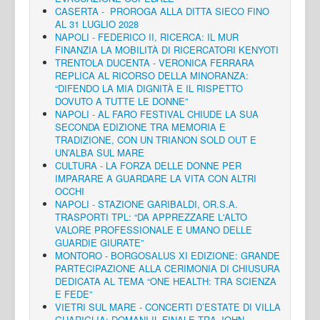
CASERTA - PROROGA ALLA DITTA SIECO FINO
AL 31 LUGLIO 2028
NAPOLI - FEDERICO II, RICERCA: IL MUR
FINANZIA LA MOBILITÀ DI RICERCATORI KENYOTI
TRENTOLA DUCENTA - VERONICA FERRARA
REPLICA AL RICORSO DELLA MINORANZA:
“DIFENDO LA MIA DIGNITÀ E IL RISPETTO
DOVUTO A TUTTE LE DONNE”
NAPOLI - AL FARO FESTIVAL CHIUDE LA SUA
SECONDA EDIZIONE TRA MEMORIA E
TRADIZIONE, CON UN TRIANON SOLD OUT E
UN’ALBA SUL MARE
CULTURA - LA FORZA DELLE DONNE PER
IMPARARE A GUARDARE LA VITA CON ALTRI
OCCHI
NAPOLI - STAZIONE GARIBALDI, OR.S.A.
TRASPORTI TPL: “DA APPREZZARE L'ALTO
VALORE PROFESSIONALE E UMANO DELLE
GUARDIE GIURATE”
MONTORO - BORGOSALUS XI EDIZIONE: GRANDE
PARTECIPAZIONE ALLA CERIMONIA DI CHIUSURA
DEDICATA AL TEMA “ONE HEALTH: TRA SCIENZA
E FEDE”
VIETRI SUL MARE - CONCERTI D’ESTATE DI VILLA
GUARIGLIA: DOMANI IL FINALE TRA JOHN