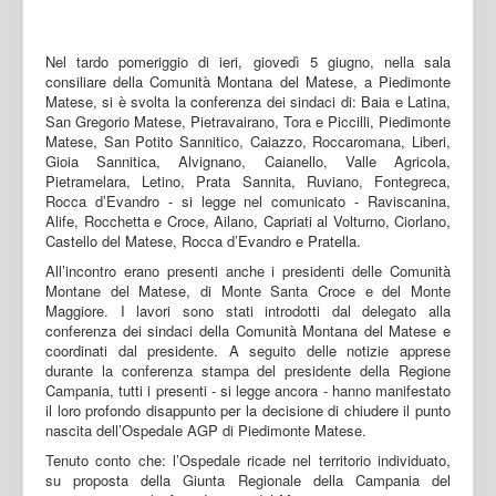
Nel tardo pomeriggio di ieri, giovedì 5 giugno, nella sala
consiliare della Comunità Montana del Matese, a Piedimonte
Matese, si è svolta la conferenza dei sindaci di: Baia e Latina,
San Gregorio Matese, Pietravairano, Tora e Piccilli, Piedimonte
Matese, San Potito Sannitico, Caiazzo, Roccaromana, Liberi,
Gioia Sannitica, Alvignano, Caianello, Valle Agricola,
Pietramelara, Letino, Prata Sannita, Ruviano, Fontegreca,
Rocca d’Evandro - si legge nel comunicato - Raviscanina,
Alife, Rocchetta e Croce, Ailano, Capriati al Volturno, Ciorlano,
Castello del Matese, Rocca d’Evandro e Pratella.
All’incontro erano presenti anche i presidenti delle Comunità
Montane del Matese, di Monte Santa Croce e del Monte
Maggiore. I lavori sono stati introdotti dal delegato alla
conferenza dei sindaci della Comunità Montana del Matese e
coordinati dal presidente. A seguito delle notizie apprese
durante la conferenza stampa del presidente della Regione
Campania, tutti i presenti - si legge ancora - hanno manifestato
il loro profondo disappunto per la decisione di chiudere il punto
nascita dell’Ospedale AGP di Piedimonte Matese.
Tenuto conto che: l’Ospedale ricade nel territorio individuato,
su proposta della Giunta Regionale della Campania del