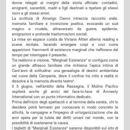
donne relegati ai margini della storia ufficiale: contadini,
emigranti, sacerdoti, madri e figli destinati a ripetere gli stessi
nomi e gli stessi errori.
La scrittura di Amerigo Ciervo intreccia racconto orale,
memoria familiare e invenzione poetica, evocando un sud
magico e crudele, attraversato da guerre, epidemie,
emigrazioni e profonde trasformazioni sociali.
La mise en espace curata da Viviana Altieri alterna reading e
scene recitate, facendo emergere corpi e voci come
apparizioni: frammenti di esistenze marginali che riaffiorano dal
tempo per interrogare il presente.
Tra realismo e visione, "Marginali Esistenze" si configura come
un grande affresco familiare che richiama l’epica intima di
Cent’anni di solitudine: una genealogia di destini ambientata
nel cuore della Campania, dove il confine tra mito e realtà si
dissolve e la memoria diventa teatro".
Il 5 giugno, nell'ambito della Rassegna, il Mulino Pacifco
ospiterà anche gli amici del face-to-face di Amnesty
International con un punto informativo dedicato.
Prima dell'inizio degli spettacoli o al termine della serata, chi lo
desidera potrà fermarsi per conoscere in modo concreto le
attività, le campagne e l'impegno di un'organizzazione che da
anni opera per la tutela dei diritti umani nel mondo, con la
possibilità di sostenerne la causa.
I biglietti di "Marginali Esistenze" saranno disponibili sul sito di