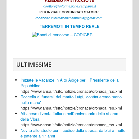
AMEDEO FANTACCIONE
direttore@informazione.campania.it
Interni
PER INVIARE COMUNICATI STAMPA:
Cultura
r
edazione.informazionecampania@gmail.com
TERREMOTI IN TEMPO REALE
Sport
Regione
Avellino
Benevento
ULTIMISSIME
Caserta
Iniziate le vacanze in Alto Adige per il Presidente della
Napoli
Repubblica
https://www.ansa.it/sito/notizie/cronaca/cronaca_rss.xml
Salerno
Roccella ai funerali del marito Luigi, 'continueremo mano
nella mano'
Login
https://www.ansa.it/sito/notizie/cronaca/cronaca_rss.xml
Albanese diventa italiano nell'anniversario dello sbarco
della Vlora
https://www.ansa.it/sito/notizie/cronaca/cronaca_rss.xml
Novità allo studio per il codice della strada, da bici a multe
e patente a 17 anni