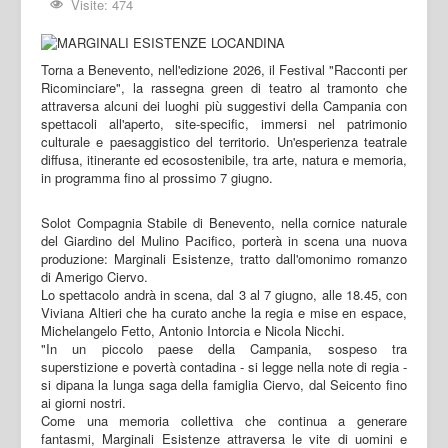
Visite: 474
Torna a Benevento, nell'edizione 2026, il Festival "Racconti per
Ricominciare", la rassegna green di teatro al tramonto che
attraversa alcuni dei luoghi più suggestivi della Campania con
spettacoli all'aperto, site-specific, immersi nel patrimonio
culturale e paesaggistico del territorio. Un'esperienza teatrale
diffusa, itinerante ed ecosostenibile, tra arte, natura e memoria,
in programma fino al prossimo 7 giugno.
Solot Compagnia Stabile di Benevento, nella cornice naturale
del Giardino del Mulino Pacifico, porterà in scena una nuova
produzione: Marginali Esistenze, tratto dall'omonimo romanzo
di Amerigo Ciervo.
Lo spettacolo andrà in scena, dal 3 al 7 giugno, alle 18.45, con
Viviana Altieri che ha curato anche la regia e mise en espace,
Michelangelo Fetto, Antonio Intorcia e Nicola Nicchi.
"In un piccolo paese della Campania, sospeso tra
superstizione e povertà contadina - si legge nella note di regia -
si dipana la lunga saga della famiglia Ciervo, dal Seicento fino
ai giorni nostri.
Come una memoria collettiva che continua a generare
fantasmi, Marginali Esistenze attraversa le vite di uomini e