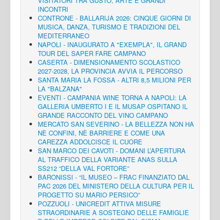
VISITATORI TRA GUSTO, ARTE E GRANDI
INCONTRI
CONTRONE - BALLARIJA 2026: CINQUE GIORNI DI
MUSICA, DANZA, TURISMO E TRADIZIONI DEL
MEDITERRANEO
NAPOLI - INAUGURATO A "EXEMPLA", IL GRAND
TOUR DEL SAPER FARE CAMPANO
CASERTA - DIMENSIONAMENTO SCOLASTICO
2027-2028, LA PROVINCIA AVVIA IL PERCORSO
SANTA MARIA LA FOSSA - ALTRI 8,5 MILIONI PER
LA "BALZANA"
EVENTI - CAMPANIA WINE TORNA A NAPOLI: LA
GALLERIA UMBERTO I E IL MUSAP OSPITANO IL
GRANDE RACCONTO DEL VINO CAMPANO
MERCATO SAN SEVERINO - LA BELLEZZA NON HA
NÈ CONFINI, NÈ BARRIERE E COME UNA
CAREZZA ADDOLCISCE IL CUORE
SAN MARCO DEI CAVOTI - DOMANI L’APERTURA
AL TRAFFICO DELLA VARIANTE ANAS SULLA
SS212 “DELLA VAL FORTORE”
BARONISSI - “IL MUSEO – FRAC FINANZIATO DAL
PAC 2026 DEL MINISTERO DELLA CULTURA PER IL
PROGETTO SU MARIO PERSICO”
POZZUOLI - UNICREDIT ATTIVA MISURE
STRAORDINARIE A SOSTEGNO DELLE FAMIGLIE