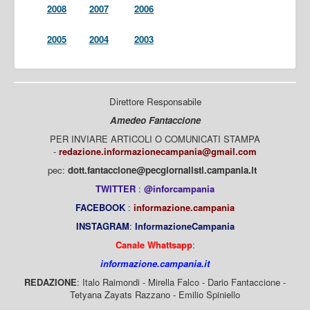
2008
2007
2006
2005
2004
2003
Direttore Responsabile
Amedeo Fantaccione
PER INVIARE ARTICOLI O COMUNICATI STAMPA
-
redazione.informazionecampania@gmail.com
pec:
dott.fantaccione@pecgiornalisti.campania.it
TWITTER
:
@inforcampania
FACEBOOK
:
informazione.campania
INSTAGRAM
:
InformazioneCampania
Canale Whattsapp
:
informazione.campania.it
REDAZIONE
: Italo Raimondi - Mirella Falco - Dario Fantaccione -
Tetyana Zayats Razzano - Emilio Spiniello