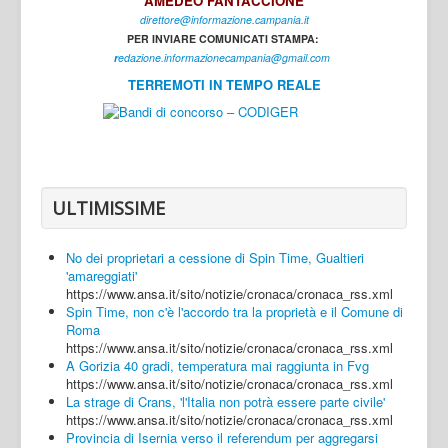
AMEDEO FANTACCIONE
direttore@informazione.campania.it
Interni
PER INVIARE COMUNICATI STAMPA:
Cultura
r
edazione.informazionecampania@gmail.com
TERREMOTI IN TEMPO REALE
Sport
Regione
Avellino
Benevento
ULTIMISSIME
Caserta
No dei proprietari a cessione di Spin Time, Gualtieri
Napoli
'amareggiati'
https://www.ansa.it/sito/notizie/cronaca/cronaca_rss.xml
Salerno
Spin Time, non c'è l'accordo tra la proprietà e il Comune di
Roma
Login
https://www.ansa.it/sito/notizie/cronaca/cronaca_rss.xml
A Gorizia 40 gradi, temperatura mai raggiunta in Fvg
https://www.ansa.it/sito/notizie/cronaca/cronaca_rss.xml
La strage di Crans, 'l'Italia non potrà essere parte civile'
https://www.ansa.it/sito/notizie/cronaca/cronaca_rss.xml
Provincia di Isernia verso il referendum per aggregarsi