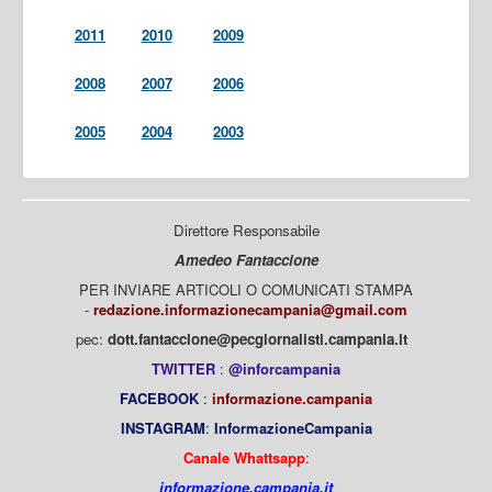
2011
2010
2009
2008
2007
2006
2005
2004
2003
Direttore Responsabile
Amedeo Fantaccione
PER INVIARE ARTICOLI O COMUNICATI STAMPA
-
redazione.informazionecampania@gmail.com
pec:
dott.fantaccione@pecgiornalisti.campania.it
TWITTER
:
@inforcampania
FACEBOOK
:
informazione.campania
INSTAGRAM
:
InformazioneCampania
Canale Whattsapp
:
informazione.campania.it