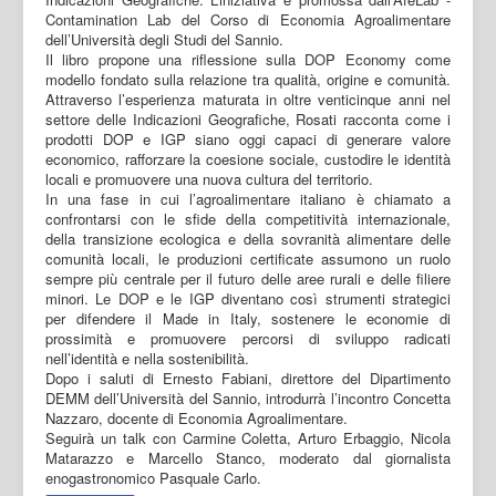
Contamination Lab del Corso di Economia Agroalimentare
dell’Università degli Studi del Sannio.
Il libro propone una riflessione sulla DOP Economy come
modello fondato sulla relazione tra qualità, origine e comunità.
Attraverso l’esperienza maturata in oltre venticinque anni nel
settore delle Indicazioni Geografiche, Rosati racconta come i
prodotti DOP e IGP siano oggi capaci di generare valore
economico, rafforzare la coesione sociale, custodire le identità
locali e promuovere una nuova cultura del territorio.
In una fase in cui l’agroalimentare italiano è chiamato a
confrontarsi con le sfide della competitività internazionale,
della transizione ecologica e della sovranità alimentare delle
comunità locali, le produzioni certificate assumono un ruolo
sempre più centrale per il futuro delle aree rurali e delle filiere
minori. Le DOP e le IGP diventano così strumenti strategici
per difendere il Made in Italy, sostenere le economie di
prossimità e promuovere percorsi di sviluppo radicati
nell’identità e nella sostenibilità.
Dopo i saluti di Ernesto Fabiani, direttore del Dipartimento
DEMM dell’Università del Sannio, introdurrà l’incontro Concetta
Nazzaro, docente di Economia Agroalimentare.
Seguirà un talk con Carmine Coletta, Arturo Erbaggio, Nicola
Matarazzo e Marcello Stanco, moderato dal giornalista
enogastronomico Pasquale Carlo.