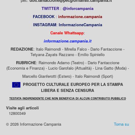
pec:
dott.fantaccione@pecgiornalisti.campania.it
TWITTER
:
@inforcampania
FACEBOOK
:
informazione.campania
INSTAGRAM
:
InformazioneCampania
Canale Whattsapp
:
informazione.campania.it
REDAZIONE
: Italo Raimondi - Mirella Falco - Dario Fantaccione -
Tetyana Zayats Razzano - Emilio Spiniello
RUBRICHE
: Raimondo Adamo (Teatro) - Dario Fantaccione
(Economia e Finanza) - Lucio Garofalo (Attualità) - Lina Gatto (Moda) -
Marcello Gianferotti (Estero) - Italo Raimondi (Sport)
PROGETTO CULTURALE EUROPEO PER LA STAMPA
LIBERA E SENZA CENSURA
TESTATA INDIPENDENTE CHE NON BENEFICIA DI ALCUN CONTRIBUTO PUBBLICO
Visite agli articoli
12800349
© 2026 Informazione Campania
Torna su