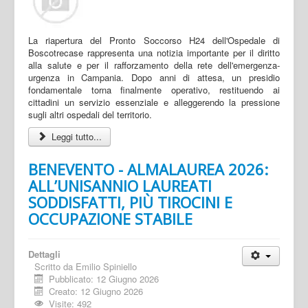
La riapertura del Pronto Soccorso H24 dell'Ospedale di
Boscotrecase rappresenta una notizia importante per il diritto
alla salute e per il rafforzamento della rete dell'emergenza-
urgenza in Campania. Dopo anni di attesa, un presidio
fondamentale torna finalmente operativo, restituendo ai
cittadini un servizio essenziale e alleggerendo la pressione
sugli altri ospedali del territorio.
Leggi tutto...
BENEVENTO - ALMALAUREA 2026:
ALL’UNISANNIO LAUREATI
SODDISFATTI, PIÙ TIROCINI E
OCCUPAZIONE STABILE
Dettagli
Scritto da
Emilio Spiniello
Pubblicato: 12 Giugno 2026
Creato: 12 Giugno 2026
Visite: 492