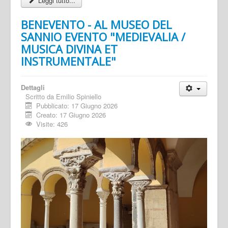
Leggi tutto...
BENEVENTO - AL MUSEO DEL
SANNIO EVENTO "MEDIEVALIA /
MUSICA DIVINA ET
INSTRUMENTALE"
Dettagli
Scritto da
Emilio Spiniello
Pubblicato: 17 Giugno 2026
Creato: 17 Giugno 2026
Visite: 426