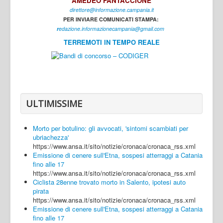
AMEDEO FANTACCIONE
direttore@informazione.campania.it
Interni
PER INVIARE COMUNICATI STAMPA:
Cultura
r
edazione.informazionecampania@gmail.com
TERREMOTI IN TEMPO REALE
Sport
Regione
Avellino
Benevento
ULTIMISSIME
Caserta
Morto per botulino: gli avvocati, 'sintomi scambiati per
Napoli
ubriachezza'
https://www.ansa.it/sito/notizie/cronaca/cronaca_rss.xml
Salerno
Emissione di cenere sull'Etna, sospesi atterraggi a Catania
fino alle 17
Login
https://www.ansa.it/sito/notizie/cronaca/cronaca_rss.xml
Ciclista 28enne trovato morto in Salento, ipotesi auto
pirata
https://www.ansa.it/sito/notizie/cronaca/cronaca_rss.xml
Emissione di cenere sull'Etna, sospesi atterraggi a Catania
fino alle 17