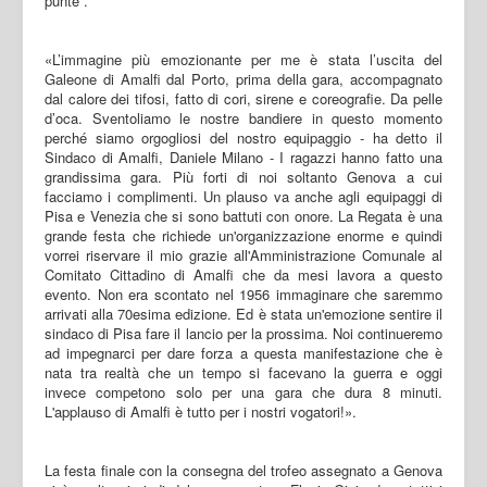
punte”.
«L’immagine più emozionante per me è stata l’uscita del
Galeone di Amalfi dal Porto, prima della gara, accompagnato
dal calore dei tifosi, fatto di cori, sirene e coreografie. Da pelle
d’oca. Sventoliamo le nostre bandiere in questo momento
perché siamo orgogliosi del nostro equipaggio - ha detto il
Sindaco di Amalfi, Daniele Milano - I ragazzi hanno fatto una
grandissima gara. Più forti di noi soltanto Genova a cui
facciamo i complimenti. Un plauso va anche agli equipaggi di
Pisa e Venezia che si sono battuti con onore. La Regata è una
grande festa che richiede un'organizzazione enorme e quindi
vorrei riservare il mio grazie all'Amministrazione Comunale al
Comitato Cittadino di Amalfi che da mesi lavora a questo
evento. Non era scontato nel 1956 immaginare che saremmo
arrivati alla 70esima edizione. Ed è stata un'emozione sentire il
sindaco di Pisa fare il lancio per la prossima. Noi continueremo
ad impegnarci per dare forza a questa manifestazione che è
nata tra realtà che un tempo si facevano la guerra e oggi
invece competono solo per una gara che dura 8 minuti.
L'applauso di Amalfi è tutto per i nostri vogatori!».
La festa finale con la consegna del trofeo assegnato a Genova