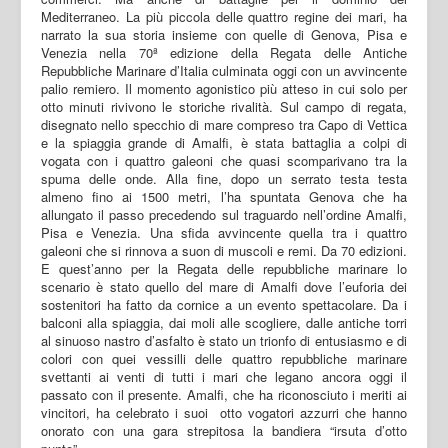
Mediterraneo. La più piccola delle quattro regine dei mari, ha
narrato la sua storia insieme con quelle di Genova, Pisa e
Venezia nella 70ª edizione della Regata delle Antiche
Repubbliche Marinare d’Italia culminata oggi con un avvincente
palio remiero. Il momento agonistico più atteso in cui solo per
otto minuti rivivono le storiche rivalità. Sul campo di regata,
disegnato nello specchio di mare compreso tra Capo di Vettica
e la spiaggia grande di Amalfi, è stata battaglia a colpi di
vogata con i quattro galeoni che quasi scomparivano tra la
spuma delle onde. Alla fine, dopo un serrato testa testa
almeno fino ai 1500 metri, l’ha spuntata Genova che ha
allungato il passo precedendo sul traguardo nell’ordine Amalfi,
Pisa e Venezia. Una sfida avvincente quella tra i quattro
galeoni che si rinnova a suon di muscoli e remi. Da 70 edizioni.
E quest’anno per la Regata delle repubbliche marinare lo
scenario è stato quello del mare di Amalfi dove l’euforia dei
sostenitori ha fatto da cornice a un evento spettacolare. Da i
balconi alla spiaggia, dai moli alle scogliere, dalle antiche torri
al sinuoso nastro d’asfalto è stato un trionfo di entusiasmo e di
colori con quei vessilli delle quattro repubbliche marinare
svettanti ai venti di tutti i mari che legano ancora oggi il
passato con il presente. Amalfi, che ha riconosciuto i meriti ai
vincitori, ha celebrato i suoi otto vogatori azzurri che hanno
onorato con una gara strepitosa la bandiera “irsuta d’otto