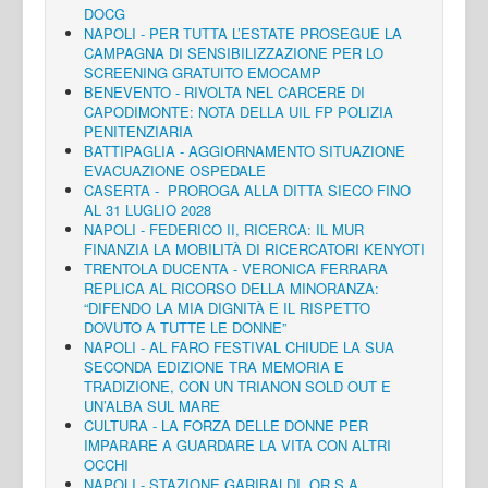
DOCG
NAPOLI - PER TUTTA L’ESTATE PROSEGUE LA
CAMPAGNA DI SENSIBILIZZAZIONE PER LO
SCREENING GRATUITO EMOCAMP
BENEVENTO - RIVOLTA NEL CARCERE DI
CAPODIMONTE: NOTA DELLA UIL FP POLIZIA
PENITENZIARIA
BATTIPAGLIA - AGGIORNAMENTO SITUAZIONE
EVACUAZIONE OSPEDALE
CASERTA - PROROGA ALLA DITTA SIECO FINO
AL 31 LUGLIO 2028
NAPOLI - FEDERICO II, RICERCA: IL MUR
FINANZIA LA MOBILITÀ DI RICERCATORI KENYOTI
TRENTOLA DUCENTA - VERONICA FERRARA
REPLICA AL RICORSO DELLA MINORANZA:
“DIFENDO LA MIA DIGNITÀ E IL RISPETTO
DOVUTO A TUTTE LE DONNE”
NAPOLI - AL FARO FESTIVAL CHIUDE LA SUA
SECONDA EDIZIONE TRA MEMORIA E
TRADIZIONE, CON UN TRIANON SOLD OUT E
UN’ALBA SUL MARE
CULTURA - LA FORZA DELLE DONNE PER
IMPARARE A GUARDARE LA VITA CON ALTRI
OCCHI
NAPOLI - STAZIONE GARIBALDI, OR.S.A.