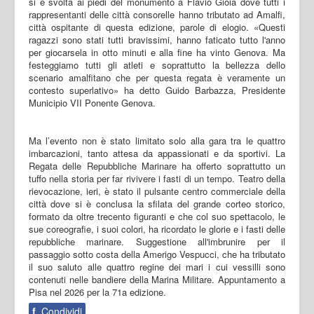
si è svolta ai piedi del monumento a Flavio Gioia dove tutti i
rappresentanti delle città consorelle hanno tributato ad Amalfi,
città ospitante di questa edizione, parole di elogio. «Questi
ragazzi sono stati tutti bravissimi, hanno faticato tutto l'anno
per giocarsela in otto minuti e alla fine ha vinto Genova. Ma
festeggiamo tutti gli atleti e soprattutto la bellezza dello
scenario amalfitano che per questa regata è veramente un
contesto superlativo» ha detto Guido Barbazza, Presidente
Municipio VII Ponente Genova.
Ma l’evento non è stato limitato solo alla gara tra le quattro
imbarcazioni, tanto attesa da appassionati e da sportivi. La
Regata delle Repubbliche Marinare ha offerto soprattutto un
tuffo nella storia per far rivivere i fasti di un tempo. Teatro della
rievocazione, ieri, è stato il pulsante centro commerciale della
città dove si è conclusa la sfilata del grande corteo storico,
formato da oltre trecento figuranti e che col suo spettacolo, le
sue coreografie, i suoi colori, ha ricordato le glorie e i fasti delle
repubbliche marinare. Suggestione all'imbrunire per il
passaggio sotto costa della Amerigo Vespucci, che ha tributato
il suo saluto alle quattro regine dei mari i cui vessilli sono
contenuti nelle bandiere della Marina Militare. Appuntamento a
Pisa nel 2026 per la 71a edizione.
f
Condividi