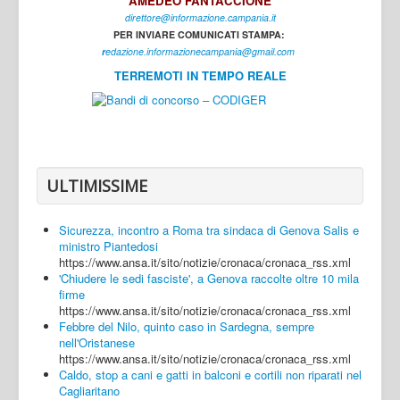
AMEDEO FANTACCIONE
direttore@informazione.campania.it
Interni
PER INVIARE COMUNICATI STAMPA:
Cultura
r
edazione.informazionecampania@gmail.com
TERREMOTI IN TEMPO REALE
Sport
Regione
Avellino
Benevento
ULTIMISSIME
Caserta
Sicurezza, incontro a Roma tra sindaca di Genova Salis e
Napoli
ministro Piantedosi
https://www.ansa.it/sito/notizie/cronaca/cronaca_rss.xml
Salerno
'Chiudere le sedi fasciste', a Genova raccolte oltre 10 mila
firme
Login
https://www.ansa.it/sito/notizie/cronaca/cronaca_rss.xml
Febbre del Nilo, quinto caso in Sardegna, sempre
nell'Oristanese
https://www.ansa.it/sito/notizie/cronaca/cronaca_rss.xml
Caldo, stop a cani e gatti in balconi e cortili non riparati nel
Cagliaritano