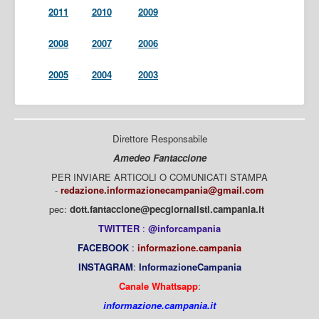
2011
2010
2009
2008
2007
2006
2005
2004
2003
Direttore Responsabile
Amedeo Fantaccione
PER INVIARE ARTICOLI O COMUNICATI STAMPA
-
redazione.informazionecampania@gmail.com
pec:
dott.fantaccione@pecgiornalisti.campania.it
TWITTER
:
@inforcampania
FACEBOOK
:
informazione.campania
INSTAGRAM
:
InformazioneCampania
Canale Whattsapp
:
informazione.campania.it