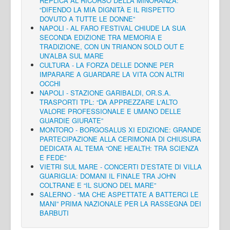
REPLICA AL RICORSO DELLA MINORANZA:
“DIFENDO LA MIA DIGNITÀ E IL RISPETTO
DOVUTO A TUTTE LE DONNE”
NAPOLI - AL FARO FESTIVAL CHIUDE LA SUA
SECONDA EDIZIONE TRA MEMORIA E
TRADIZIONE, CON UN TRIANON SOLD OUT E
UN’ALBA SUL MARE
CULTURA - LA FORZA DELLE DONNE PER
IMPARARE A GUARDARE LA VITA CON ALTRI
OCCHI
NAPOLI - STAZIONE GARIBALDI, OR.S.A.
TRASPORTI TPL: “DA APPREZZARE L'ALTO
VALORE PROFESSIONALE E UMANO DELLE
GUARDIE GIURATE”
MONTORO - BORGOSALUS XI EDIZIONE: GRANDE
PARTECIPAZIONE ALLA CERIMONIA DI CHIUSURA
DEDICATA AL TEMA “ONE HEALTH: TRA SCIENZA
E FEDE”
VIETRI SUL MARE - CONCERTI D’ESTATE DI VILLA
GUARIGLIA: DOMANI IL FINALE TRA JOHN
COLTRANE E “IL SUONO DEL MARE”
SALERNO - “MA CHE ASPETTATE A BATTERCI LE
MANI” PRIMA NAZIONALE PER LA RASSEGNA DEI
BARBUTI