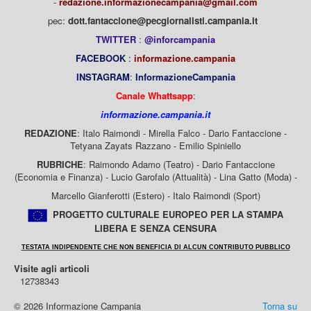
-
redazione.informazionecampania@gmail.com
pec:
dott.fantaccione@pecgiornalisti.campania.it
TWITTER
:
@inforcampania
FACEBOOK
:
informazione.campania
INSTAGRAM
:
InformazioneCampania
Canale Whattsapp
:
informazione.campania.it
REDAZIONE
: Italo Raimondi - Mirella Falco - Dario Fantaccione -
Tetyana Zayats Razzano - Emilio Spiniello
RUBRICHE
: Raimondo Adamo (Teatro) - Dario Fantaccione
(Economia e Finanza) - Lucio Garofalo (Attualità) - Lina Gatto (Moda) -
Marcello Gianferotti (Estero) - Italo Raimondi (Sport)
PROGETTO CULTURALE EUROPEO PER LA STAMPA
LIBERA E SENZA CENSURA
TESTATA INDIPENDENTE CHE NON BENEFICIA DI ALCUN CONTRIBUTO PUBBLICO
Visite agli articoli
12738343
© 2026 Informazione Campania
Torna su