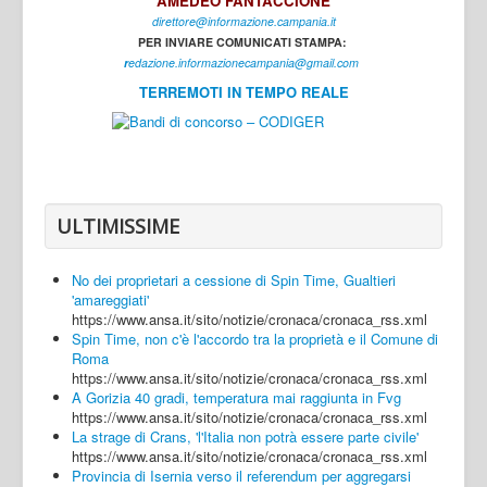
AMEDEO FANTACCIONE
direttore@informazione.campania.it
Interni
PER INVIARE COMUNICATI STAMPA:
Cultura
r
edazione.informazionecampania@gmail.com
TERREMOTI IN TEMPO REALE
Sport
Regione
Avellino
Benevento
ULTIMISSIME
Caserta
No dei proprietari a cessione di Spin Time, Gualtieri
Napoli
'amareggiati'
https://www.ansa.it/sito/notizie/cronaca/cronaca_rss.xml
Salerno
Spin Time, non c'è l'accordo tra la proprietà e il Comune di
Roma
Login
https://www.ansa.it/sito/notizie/cronaca/cronaca_rss.xml
A Gorizia 40 gradi, temperatura mai raggiunta in Fvg
https://www.ansa.it/sito/notizie/cronaca/cronaca_rss.xml
La strage di Crans, 'l'Italia non potrà essere parte civile'
https://www.ansa.it/sito/notizie/cronaca/cronaca_rss.xml
Provincia di Isernia verso il referendum per aggregarsi