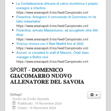
La Confederazione africana di calcio riconferma il proprio
sostegno a Infantino
https://www.areanapoli.it/rss/feed/Campionato.xml
Fiorentina, Antognoni 'il comunicato di Commisso mi ha
fatto imbestialire'
https://www.areanapoli.it/rss/feed/Campionato.xml
Fiorentina: arrivato Mastantuono, ad accoglierlo oltre 500
tifosi
https://www.areanapoli.it/rss/feed/Campionato.xml
Vinicius rinnova con il Real Madrid fino al 2032
https://www.areanapoli.it/rss/feed/Campionato.xml
Azzurri: si completa lo staff di Mancini, Oriali team
manager e Bollini vice
https://www.areanapoli.it/rss/feed/Campionato.xml
SPORT - 𝐃𝐎𝐌𝐄𝐍𝐈𝐂𝐎
𝐆𝐈𝐀𝐂𝐎𝐌𝐀𝐑𝐑𝐎 𝐍𝐔𝐎𝐕𝐎
𝐀𝐋𝐋𝐄𝐍𝐀𝐓𝐎𝐑𝐄 𝐃𝐄𝐋 𝐒𝐀𝐕𝐎𝐈𝐀
Dettagli
Scritto da
Emilio Spiniello
Pubblicato: 19 Novembre 2024
Creato: 19 Novembre 2024