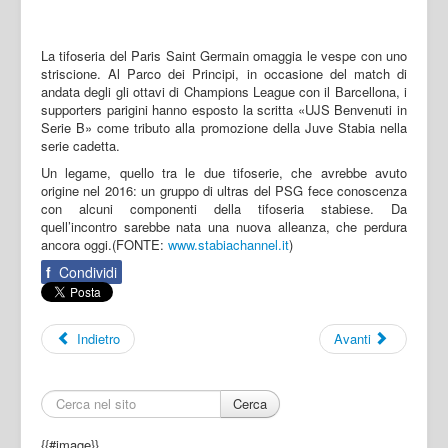
La tifoseria del Paris Saint Germain omaggia le vespe con uno
striscione. Al Parco dei Principi, in occasione del match di
andata degli gli ottavi di Champions League con il Barcellona, i
supporters parigini hanno esposto la scritta «UJS Benvenuti in
Serie B» come tributo alla promozione della Juve Stabia nella
serie cadetta.
Un legame, quello tra le due tifoserie, che avrebbe avuto
origine nel 2016: un gruppo di ultras del PSG fece conoscenza
con alcuni componenti della tifoseria stabiese. Da
quell’incontro sarebbe nata una nuova alleanza, che perdura
ancora oggi.(FONTE:
www.stabiachannel.it
)
f
Condividi
Indietro
Avanti
Cerca
{{#image}}