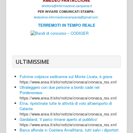
AMEDEO FANTACCIONE
direttore@informazione.campania.it
Interni
PER INVIARE COMUNICATI STAMPA:
Cultura
r
edazione.informazionecampania@gmail.com
TERREMOTI IN TEMPO REALE
Sport
Regione
Avellino
Benevento
ULTIMISSIME
Caserta
Fulmine colpisce sedicenne sul Monte Livata, è grave
Napoli
https://www.ansa.it/sito/notizie/cronaca/cronaca_rss.xml
Ultraleggero con due persone a bordo cade nel
Salerno
Pordenonese
https://www.ansa.it/sito/notizie/cronaca/cronaca_rss.xml
Login
Etna, ripristinate tutte le attività di volo all'aeroporto di
Catania
https://www.ansa.it/sito/notizie/cronaca/cronaca_rss.xml
Gardaland, 'il parco rimane aperto al pubblico'
https://www.ansa.it/sito/notizie/cronaca/cronaca_rss.xml
Barca affonda in Costiera Amalfitana, tutti salvi i diportisti