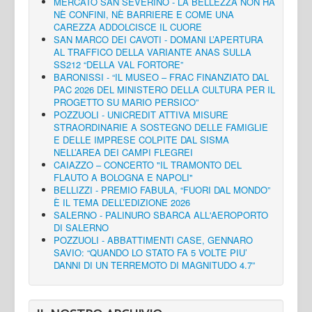
MERCATO SAN SEVERINO - LA BELLEZZA NON HA
NÈ CONFINI, NÈ BARRIERE E COME UNA
CAREZZA ADDOLCISCE IL CUORE
SAN MARCO DEI CAVOTI - DOMANI L’APERTURA
AL TRAFFICO DELLA VARIANTE ANAS SULLA
SS212 “DELLA VAL FORTORE”
BARONISSI - “IL MUSEO – FRAC FINANZIATO DAL
PAC 2026 DEL MINISTERO DELLA CULTURA PER IL
PROGETTO SU MARIO PERSICO”
POZZUOLI - UNICREDIT ATTIVA MISURE
STRAORDINARIE A SOSTEGNO DELLE FAMIGLIE
E DELLE IMPRESE COLPITE DAL SISMA
NELL’AREA DEI CAMPI FLEGREI
CAIAZZO – CONCERTO "IL TRAMONTO DEL
FLAUTO A BOLOGNA E NAPOLI"
BELLIZZI - PREMIO FABULA, “FUORI DAL MONDO”
È IL TEMA DELL’EDIZIONE 2026
SALERNO - PALINURO SBARCA ALL'AEROPORTO
DI SALERNO
POZZUOLI - ABBATTIMENTI CASE, GENNARO
SAVIO: “QUANDO LO STATO FA 5 VOLTE PIU’
DANNI DI UN TERREMOTO DI MAGNITUDO 4.7”