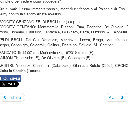
completo per vedere cosa succederà”.
ra ci sarà il turno infrasettimanale, martedì 27 febbraio al Palasele di Eboli 
erby contro la Sandro Abate Avellino.
ECOCITY GENZANO-FELDI EBOLI 0-2 (0-0 p.t.)
ECOCITY GENZANO: Mammarella, Bissoni, Pina, Pedrinho, De Oliveira, D
onto, Romano, Gastaldo, Fantacele, Lo Cicero, Barra, Luizinho. All. Angelini
FELDI EBOLI: Dal Cin, Venancio, Marinovic, Liberti, Braga, Montefalcone
egan, Caponigro, Calderolli, Galliani, Restaino, Selucio. All. Samperi
ARCATORI: 13’00” s.t. Marinovic (F), 18’20” Selucio (F)
MMONITI: Luizinho (E), De Oliveira (E), Caponigro (F)
ARBITRI: Vincenzo Cannistra’ (Catanzaro), Gianluca Rutolo (Chieti) CRONO
Stefania Candria (Teramo)
f
Condividi
Indietro
Avanti