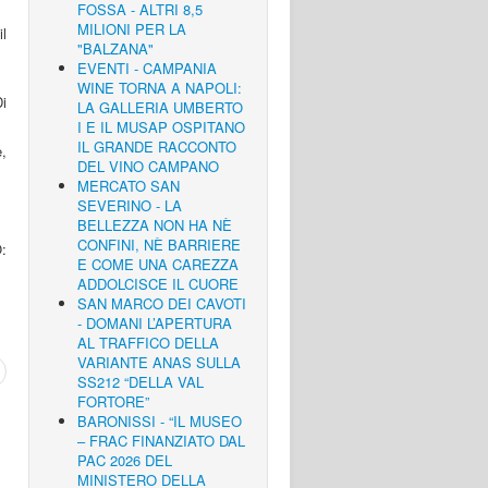
FOSSA - ALTRI 8,5
MILIONI PER LA
il
"BALZANA"
EVENTI - CAMPANIA
WINE TORNA A NAPOLI:
i
LA GALLERIA UMBERTO
I E IL MUSAP OSPITANO
IL GRANDE RACCONTO
,
DEL VINO CAMPANO
MERCATO SAN
SEVERINO - LA
BELLEZZA NON HA NÈ
CONFINI, NÈ BARRIERE
:
E COME UNA CAREZZA
ADDOLCISCE IL CUORE
SAN MARCO DEI CAVOTI
- DOMANI L’APERTURA
AL TRAFFICO DELLA
VARIANTE ANAS SULLA
SS212 “DELLA VAL
FORTORE”
BARONISSI - “IL MUSEO
– FRAC FINANZIATO DAL
PAC 2026 DEL
MINISTERO DELLA