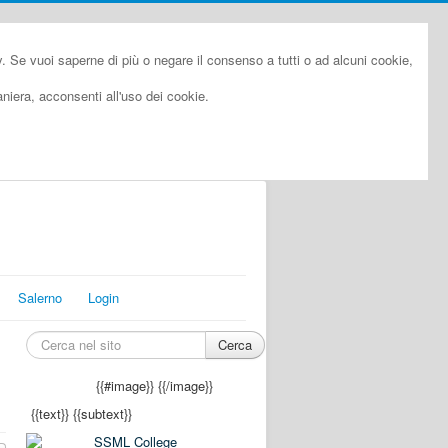
cy. Se vuoi saperne di più o negare il consenso a tutti o ad alcuni cookie,
iera, acconsenti all'uso dei cookie.
Salerno
Login
Cerca
{{#image}}
{{/image}}
{{text}}
{{subtext}}