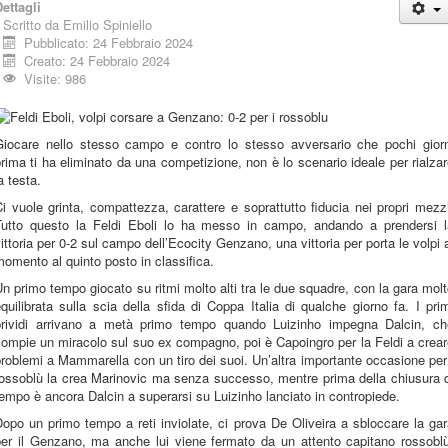
ettagli
Scritto da
Emilio Spiniello
Pubblicato: 24 Febbraio 2024
Creato: 24 Febbraio 2024
Visite: 986
Giocare nello stesso campo e contro lo stesso avversario che pochi giorn
rima ti ha eliminato da una competizione, non è lo scenario ideale per rialza
a testa.
i vuole grinta, compattezza, carattere e soprattutto fiducia nei propri mezz
Tutto questo la Feldi Eboli lo ha messo in campo, andando a prendersi l
ittoria per 0-2 sul campo dell’Ecocity Genzano, una vittoria per porta le volpi 
omento al quinto posto in classifica.
n primo tempo giocato su ritmi molto alti tra le due squadre, con la gara mol
quilibrata sulla scia della sfida di Coppa Italia di qualche giorno fa. I pri
brividi arrivano a metà primo tempo quando Luizinho impegna Dalcin, ch
ompie un miracolo sul suo ex compagno, poi è Capoingro per la Feldi a crea
roblemi a Mammarella con un tiro dei suoi. Un’altra importante occasione per
rossoblù la crea Marinovic ma senza successo, mentre prima della chiusura d
empo è ancora Dalcin a superarsi su Luizinho lanciato in contropiede.
opo un primo tempo a reti inviolate, ci prova De Oliveira a sbloccare la ga
per il Genzano, ma anche lui viene fermato da un attento capitano rossoblù