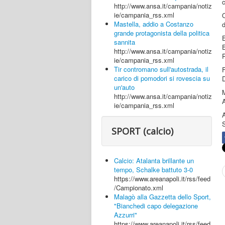
http://www.ansa.it/campania/notiz
ie/campania_rss.xml
O
Mastella, addio a Costanzo
d
grande protagonista della politica
sannita
http://www.ansa.it/campania/notiz
P
ie/campania_rss.xml
Tir contromano sull'autostrada, il
carico di pomodori si rovescia su
D
un'auto
M
http://www.ansa.it/campania/notiz
A
ie/campania_rss.xml
SPORT (calcio)
Calcio: Atalanta brillante un
tempo, Schalke battuto 3-0
https://www.areanapoli.it/rss/feed
/Campionato.xml
Malagò alla Gazzetta dello Sport,
"Bianchedi capo delegazione
Azzurri"
https://www.areanapoli.it/rss/feed