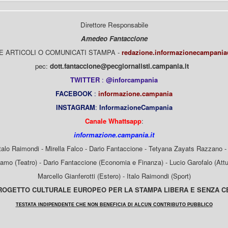
Direttore Responsabile
Amedeo Fantaccione
E ARTICOLI O COMUNICATI STAMPA -
redazione.informazionecampani
pec:
dott.fantaccione@pecgiornalisti.campania.it
TWITTER
:
@inforcampania
FACEBOOK
:
informazione.campania
INSTAGRAM
:
InformazioneCampania
Canale Whattsapp
:
informazione.campania.it
Italo Raimondi - Mirella Falco - Dario Fantaccione - Tetyana Zayats Razzano - 
mo (Teatro) - Dario Fantaccione (Economia e Finanza) - Lucio Garofalo (Attua
Marcello Gianferotti (Estero) - Italo Raimondi (Sport)
OGETTO CULTURALE EUROPEO PER LA STAMPA LIBERA E SENZA 
TESTATA INDIPENDENTE CHE NON BENEFICIA DI ALCUN CONTRIBUTO PUBBLICO