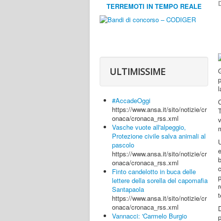
D
TERREMOTI IN TEMPO REALE
ULTIMISSIME
p
l
#AccadeOggi
C
https://www.ansa.it/sito/notizie/cr
onaca/cronaca_rss.xml
v
Vasche vuote all'alpeggio,
m
Protezione civile salva animali al
U
pascolo
e
https://www.ansa.it/sito/notizie/cr
onaca/cronaca_rss.xml
c
Finto candelotto in buca delle
p
lettere della sorella del capomafia
Santapaola
t
https://www.ansa.it/sito/notizie/cr
onaca/cronaca_rss.xml
D
Vannacci: 'Carmelo Burgio