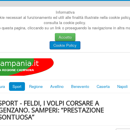
Informativa
kie necessari al funzionamento ed utili alle finalità illustrate nella cookie poli
consulta la cookie policy.
questa pagina, cliccando su un link o proseguendo la navigazione in altra man
Accetto
Cookie Policy
ura
Sport
Regione
Avellino
Benevento
Caserta
Napoli
SPORT - FELDI, I VOLPI CORSARE A
GENZANO. SAMPERI: “PRESTAZIONE
SONTUOSA”