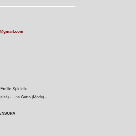
a@gmail.com
Emilio Spiniello
lità) - Lina Gatto (Moda) -
CENSURA