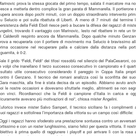
arinovic prova la stessa giocata del primo tempo, salata il marcatore ma n
iesce a metterla dentro complice la gran parata di Mammarella. Il portierone 
upera ancora dopo pochi minuti, con un doppio straordinario intervento pri
u Selucio e poi sulla ribattuta di Liberti. A meno di 7 minuti dal termine 
ersistenza della Feldi Eboli riesce però a bucare la difesa dei ragazzi di mist
ngelini, trovando il vantaggio con Marinovic, lesto nel ribattere in rete un ti
di Calderolli respinto ancora da Mammarella. Dopo qualche minuto Genzan
rova a recuperarla con il portiere di movimento ma Selucio è bravissimo al
prima occasione nel recuperare palla e calciare dalla distanza nella port
guarnita, è 0-2.
ale il grido “Feldi, Feldi” dei tifosi rossoblù nel silenzio del PalaCesaroni, c
e volpi che inanellano il terzo successo consecutivo in campionato e il quar
risultato utile consecutivo considerando il pareggio in Coppa Italia propri
ontro il Genzano. Il tecnico dei romani analizza così la sconfitta dei suo
“Gara maschia, alla fine è stata decisa da un episodio. Abbiamo avuto anch
oi le nostre occasioni e dovevamo sfruttarle meglio, altrimenti se non seg
non vinci. Ricordiamoci che la Feldi è campione d’Italia in carica e ogg
icuramente avevano più motivazioni di noi”, chiosa mister Angelini.
uforico invece mister Salvo Samperi, il tecnico siciliano fa i complimenti 
uoi ragazzi e sottolinea l’importanza della vittoria su un campo così difficile:
Oggi i ragazzi hanno sfoderato una prestazione sontuosa contro un avversar
ortissimo e con un roster lunghissimo, siamo felici per questa vittoria. Il nost
biettivo è prima quello di raggiunere i playoff e poi arrivare lì con la rosa 