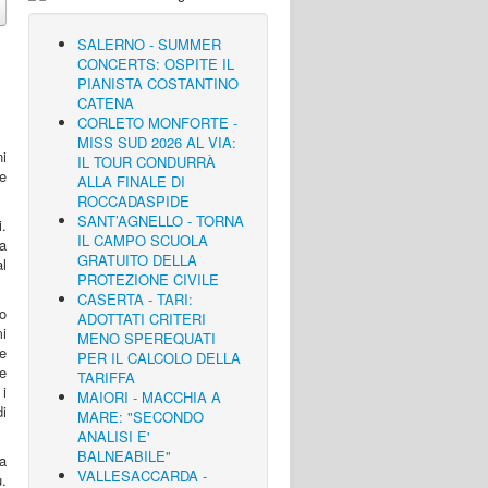
SALERNO - SUMMER
CONCERTS: OSPITE IL
PIANISTA COSTANTINO
CATENA
CORLETO MONFORTE -
MISS SUD 2026 AL VIA:
i
IL TOUR CONDURRÀ
re
ALLA FINALE DI
ROCCADASPIDE
SANT’AGNELLO - TORNA
i.
IL CAMPO SCUOLA
a
GRATUITO DELLA
al
PROTEZIONE CIVILE
CASERTA - TARI:
to
ADOTTATI CRITERI
mi
MENO SPEREQUATI
e
PER IL CALCOLO DELLA
re
TARIFFA
 i
MAIORI - MACCHIA A
i
MARE: "SECONDO
ANALISI E'
BALNEABILE"
ra
VALLESACCARDA -
.