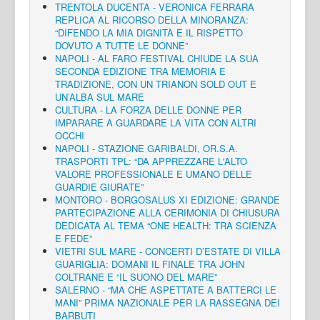
TRENTOLA DUCENTA - VERONICA FERRARA
REPLICA AL RICORSO DELLA MINORANZA:
“DIFENDO LA MIA DIGNITÀ E IL RISPETTO
DOVUTO A TUTTE LE DONNE”
NAPOLI - AL FARO FESTIVAL CHIUDE LA SUA
SECONDA EDIZIONE TRA MEMORIA E
TRADIZIONE, CON UN TRIANON SOLD OUT E
UN’ALBA SUL MARE
CULTURA - LA FORZA DELLE DONNE PER
IMPARARE A GUARDARE LA VITA CON ALTRI
OCCHI
NAPOLI - STAZIONE GARIBALDI, OR.S.A.
TRASPORTI TPL: “DA APPREZZARE L'ALTO
VALORE PROFESSIONALE E UMANO DELLE
GUARDIE GIURATE”
MONTORO - BORGOSALUS XI EDIZIONE: GRANDE
PARTECIPAZIONE ALLA CERIMONIA DI CHIUSURA
DEDICATA AL TEMA “ONE HEALTH: TRA SCIENZA
E FEDE”
VIETRI SUL MARE - CONCERTI D’ESTATE DI VILLA
GUARIGLIA: DOMANI IL FINALE TRA JOHN
COLTRANE E “IL SUONO DEL MARE”
SALERNO - “MA CHE ASPETTATE A BATTERCI LE
MANI” PRIMA NAZIONALE PER LA RASSEGNA DEI
BARBUTI