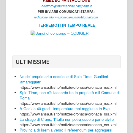
AMEDEO FANTACCIONE
direttore@informazione.campania.it
Interni
PER INVIARE COMUNICATI STAMPA:
Cultura
r
edazione.informazionecampania@gmail.com
TERREMOTI IN TEMPO REALE
Sport
Regione
Avellino
Benevento
ULTIMISSIME
Caserta
No dei proprietari a cessione di Spin Time, Gualtieri
Napoli
'amareggiati'
https://www.ansa.it/sito/notizie/cronaca/cronaca_rss.xml
Salerno
Spin Time, non c'è l'accordo tra la proprietà e il Comune di
Roma
Login
https://www.ansa.it/sito/notizie/cronaca/cronaca_rss.xml
A Gorizia 40 gradi, temperatura mai raggiunta in Fvg
https://www.ansa.it/sito/notizie/cronaca/cronaca_rss.xml
La strage di Crans, 'l'Italia non potrà essere parte civile'
https://www.ansa.it/sito/notizie/cronaca/cronaca_rss.xml
Provincia di Isernia verso il referendum per aggregarsi