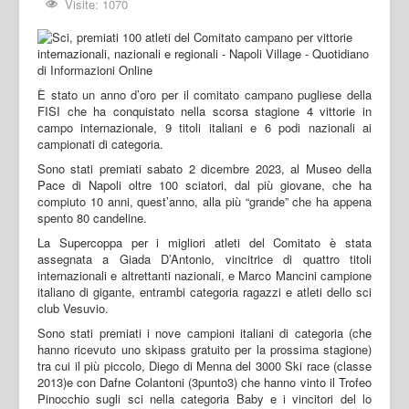
Visite: 1070
È stato un anno d’oro per il comitato campano pugliese della
FISI che ha conquistato nella scorsa stagione 4 vittorie in
campo internazionale, 9 titoli italiani e 6 podi nazionali ai
campionati di categoria.
Sono stati premiati sabato 2 dicembre 2023, al Museo della
Pace di Napoli oltre 100 sciatori, dal più giovane, che ha
compiuto 10 anni, quest’anno, alla più “grande” che ha appena
spento 80 candeline.
La Supercoppa per i migliori atleti del Comitato è stata
assegnata a Giada D’Antonio, vincitrice di quattro titoli
internazionali e altrettanti nazionali, e Marco Mancini campione
italiano di gigante, entrambi categoria ragazzi e atleti dello sci
club Vesuvio.
Sono stati premiati i nove campioni italiani di categoria (che
hanno ricevuto uno skipass gratuito per la prossima stagione)
tra cui il più piccolo, Diego di Menna del 3000 Ski race (classe
2013)e con Dafne Colantoni (3punto3) che hanno vinto il Trofeo
Pinocchio sugli sci nella categoria Baby e i vincitori del lo