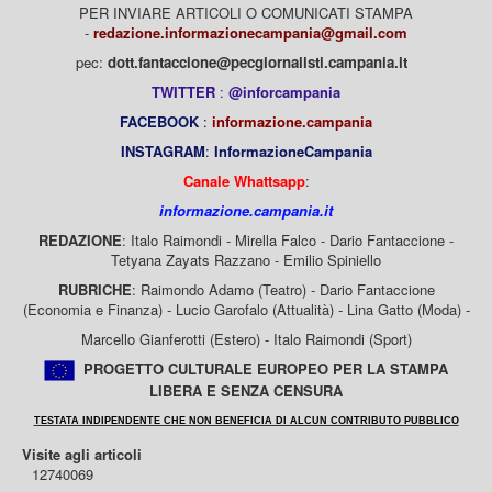
PER INVIARE ARTICOLI O COMUNICATI STAMPA
-
redazione.informazionecampania@gmail.com
pec:
dott.fantaccione@pecgiornalisti.campania.it
TWITTER
:
@inforcampania
FACEBOOK
:
informazione.campania
INSTAGRAM
:
InformazioneCampania
Canale Whattsapp
:
informazione.campania.it
REDAZIONE
: Italo Raimondi - Mirella Falco - Dario Fantaccione -
Tetyana Zayats Razzano - Emilio Spiniello
RUBRICHE
: Raimondo Adamo (Teatro) - Dario Fantaccione
(Economia e Finanza) - Lucio Garofalo (Attualità) - Lina Gatto (Moda) -
Marcello Gianferotti (Estero) - Italo Raimondi (Sport)
PROGETTO CULTURALE EUROPEO PER LA STAMPA
LIBERA E SENZA CENSURA
TESTATA INDIPENDENTE CHE NON BENEFICIA DI ALCUN CONTRIBUTO PUBBLICO
Visite agli articoli
12740069