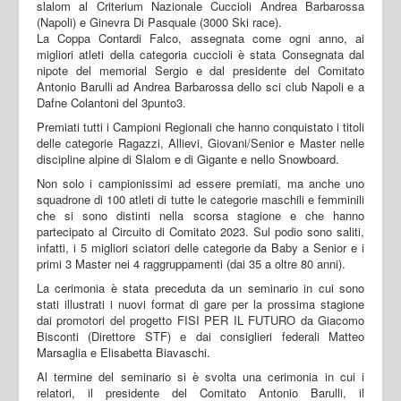
slalom al Criterium Nazionale Cuccioli Andrea Barbarossa
(Napoli) e Ginevra Di Pasquale (3000 Ski race).
La Coppa Contardi Falco, assegnata come ogni anno, ai
migliori atleti della categoria cuccioli è stata Consegnata dal
nipote del memorial Sergio e dal presidente del Comitato
Antonio Barulli ad Andrea Barbarossa dello sci club Napoli e a
Dafne Colantoni del 3punto3.
Premiati tutti i Campioni Regionali che hanno conquistato i titoli
delle categorie Ragazzi, Allievi, Giovani/Senior e Master nelle
discipline alpine di Slalom e di Gigante e nello Snowboard.
Non solo i campionissimi ad essere premiati, ma anche uno
squadrone di 100 atleti di tutte le categorie maschili e femminili
che si sono distinti nella scorsa stagione e che hanno
partecipato al Circuito di Comitato 2023. Sul podio sono saliti,
infatti, i 5 migliori sciatori delle categorie da Baby a Senior e i
primi 3 Master nei 4 raggruppamenti (dai 35 a oltre 80 anni).
La cerimonia è stata preceduta da un seminario in cui sono
stati illustrati i nuovi format di gare per la prossima stagione
dai promotori del progetto FISI PER IL FUTURO da Giacomo
Bisconti (Direttore STF) e dai consiglieri federali Matteo
Marsaglia e Elisabetta Biavaschi.
Al termine del seminario si è svolta una cerimonia in cui i
relatori, il presidente del Comitato Antonio Barulli, il