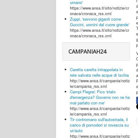
l
umano'
https://www.ansa.it/sito/notizie/cr
s
onaca/cronaca_rss.xml
p
Zuppi, 'servono giganti come
Guccini, uomini dal cuore grande'
T
https://www.ansa.it/sito/notizie/cr
e
onaca/cronaca_rss.xml
g
CAMPANIAH24
p
Caretta caretta intrappolata in
d
rete salvata nelle acque di Ischia
a
http://www.ansa.it/campania/notiz
P
ie/campania_rss.xml
Campi Flegrei: Fico 'stato
d'emergenza? Governo non ne ha
mai parlato con me'
http://www.ansa.it/campania/notiz
ie/campania_rss.xml
Tir contromano sull'autostrada, il
carico di pomodori si rovescia su
un'auto
http://www.ansa.it/campania/notiz