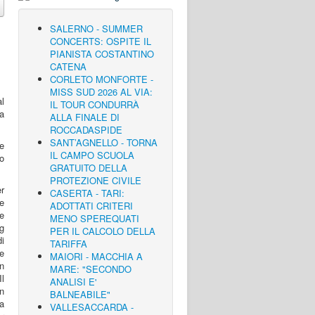
SALERNO - SUMMER
CONCERTS: OSPITE IL
PIANISTA COSTANTINO
CATENA
CORLETO MONFORTE -
MISS SUD 2026 AL VIA:
l
IL TOUR CONDURRÀ
a
ALLA FINALE DI
ROCCADASPIDE
SANT’AGNELLO - TORNA
be
IL CAMPO SCUOLA
o
GRATUITO DELLA
PROTEZIONE CIVILE
r
CASERTA - TARI:
te
ADOTTATI CRITERI
re
MENO SPEREQUATI
ng
PER IL CALCOLO DELLA
di
TARIFFA
re
MAIORI - MACCHIA A
on
MARE: "SECONDO
Il
ANALISI E'
un
BALNEABILE"
va
VALLESACCARDA -