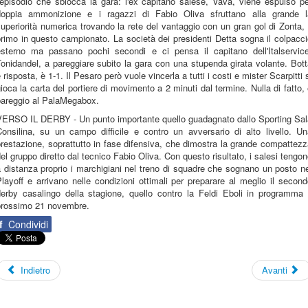
'episodio che sblocca la gara: l'ex capitano salese, Vavà, viene espulso p
doppia ammonizione e i ragazzi di Fabio Oliva sfruttano alla grande l
uperiorità numerica trovando la rete del vantaggio con un gran gol di Zonta, 
rimo in questo campionato. La società dei presidenti Detta sogna il colpacc
esterno ma passano pochi secondi e ci pensa il capitano dell'Italservice
onidandel, a pareggiare subito la gara con una stupenda girata volante. Bot
 risposta, è 1-1. Il Pesaro però vuole vincerla a tutti i costi e mister Scarpitti 
ioca la carta del portiere di movimento a 2 minuti dal termine. Nulla di fatto,
pareggio al PalaMegabox.
VERSO IL DERBY - Un punto importante quello guadagnato dallo Sporting Sal
Consilina, su un campo difficile e contro un avversario di alto livello. Un
restazione, soprattutto in fase difensiva, che dimostra la grande compattez
el gruppo diretto dal tecnico Fabio Oliva. Con questo risultato, i salesi tengo
 distanza proprio i marchigiani nel treno di squadre che sognano un posto n
layoff e arrivano nelle condizioni ottimali per preparare al meglio il secon
derby casalingo della stagione, quello contro la Feldi Eboli in programma i
prossimo 21 novembre.
f
Condividi
Indietro
Avanti