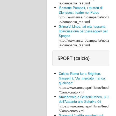
ie/campania_rss.xml
'Ecstatic Pompeii, i misteri di
Dionysos', teatro nel Parco
http://www.ansa.it/campania/notiz
ie/campania_rss.xml
Grimaldi Lines, ad ora nessuna
ripercussione per passeggeri per
Spagna
http://www.ansa.it/campania/notiz
ie/campania_rss.xml
SPORT (calcio)
Calcio: Roma ko a Brighton,
Gasperini: 'Dal mercato manca
qualcosa'
https://www.areanapoli.it/rss/feed
/Campionato.xml
Amichevole a Gelsenkirchen, 3-0
dell'Atalanta allo Schalke 04
https://www.areanapoli.it/rss/feed
/Campionato.xml
Gasperini 'partita pessima col