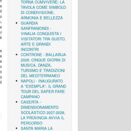
er
TORNA CUMVIVERE: LA
a
TAVOLA COME SIMBOLO
il
DI CONDIVISIONE,
io
ARMONIA E BELLEZZA
,
GUARDIA
ta
SANFRAMONDI -
si
VINALIA CONQUISTA I
 è
VISITATORI TRA GUSTO,
ARTE E GRANDI
INCONTRI
a
CONTRONE - BALLARIJA
a
2026: CINQUE GIORNI DI
za
MUSICA, DANZA,
no
TURISMO E TRADIZIONI
ei
DEL MEDITERRANEO
do
NAPOLI - INAUGURATO
l
A "EXEMPLA", IL GRAND
TOUR DEL SAPER FARE
CAMPANO
CASERTA -
DIMENSIONAMENTO
SCOLASTICO 2027-2028,
LA PROVINCIA AVVIA IL
PERCORSO
SANTA MARIA LA