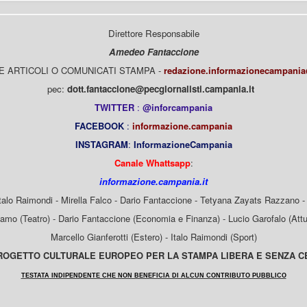
Direttore Responsabile
Amedeo Fantaccione
E ARTICOLI O COMUNICATI STAMPA -
redazione.informazionecampani
pec:
dott.fantaccione@pecgiornalisti.campania.it
TWITTER
:
@inforcampania
FACEBOOK
:
informazione.campania
INSTAGRAM
:
InformazioneCampania
Canale Whattsapp
:
informazione.campania.it
Italo Raimondi - Mirella Falco - Dario Fantaccione - Tetyana Zayats Razzano - 
mo (Teatro) - Dario Fantaccione (Economia e Finanza) - Lucio Garofalo (Attua
Marcello Gianferotti (Estero) - Italo Raimondi (Sport)
OGETTO CULTURALE EUROPEO PER LA STAMPA LIBERA E SENZA 
TESTATA INDIPENDENTE CHE NON BENEFICIA DI ALCUN CONTRIBUTO PUBBLICO