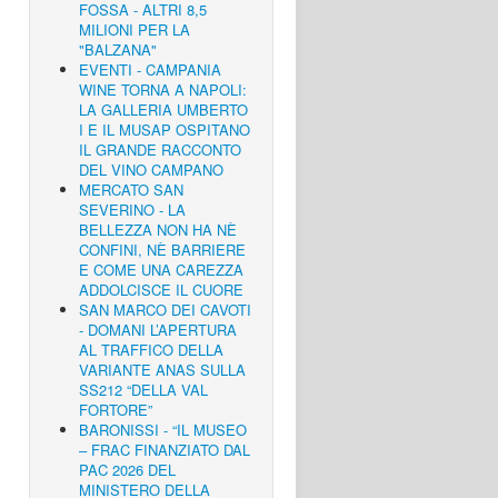
FOSSA - ALTRI 8,5
MILIONI PER LA
"BALZANA"
EVENTI - CAMPANIA
WINE TORNA A NAPOLI:
LA GALLERIA UMBERTO
I E IL MUSAP OSPITANO
IL GRANDE RACCONTO
DEL VINO CAMPANO
MERCATO SAN
SEVERINO - LA
BELLEZZA NON HA NÈ
CONFINI, NÈ BARRIERE
E COME UNA CAREZZA
ADDOLCISCE IL CUORE
SAN MARCO DEI CAVOTI
- DOMANI L’APERTURA
AL TRAFFICO DELLA
VARIANTE ANAS SULLA
SS212 “DELLA VAL
FORTORE”
BARONISSI - “IL MUSEO
– FRAC FINANZIATO DAL
PAC 2026 DEL
MINISTERO DELLA