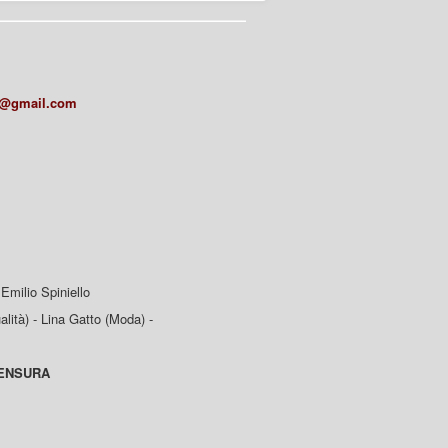
a@gmail.com
Emilio Spiniello
lità) - Lina Gatto (Moda) -
CENSURA