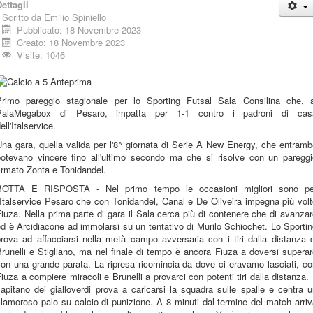
ettagli
Scritto da
Emilio Spiniello
Pubblicato: 18 Novembre 2023
Creato: 18 Novembre 2023
Visite: 1046
Primo pareggio stagionale per lo Sporting Futsal Sala Consilina che, a
PalaMegabox di Pesaro, impatta per 1-1 contro i padroni di cas
ell'Italservice.
na gara, quella valida per l'8^ giornata di Serie A New Energy, che entram
potevano vincere fino all'ultimo secondo ma che si risolve con un pareggi
irmato Zonta e Tonidandel.
BOTTA E RISPOSTA - Nel primo tempo le occasioni migliori sono pe
'Italservice Pesaro che con Tonidandel, Canal e De Oliveira impegna più vol
iuza. Nella prima parte di gara il Sala cerca più di contenere che di avanza
d è Arcidiacone ad immolarsi su un tentativo di Murilo Schiochet. Lo Sporti
rova ad affacciarsi nella metà campo avversaria con i tiri dalla distanza 
runelli e Stigliano, ma nel finale di tempo è ancora Fiuza a doversi supera
on una grande parata. La ripresa ricomincia da dove ci eravamo lasciati, c
iuza a compiere miracoli e Brunelli a provarci con potenti tiri dalla distanza. 
apitano dei gialloverdi prova a caricarsi la squadra sulle spalle e centra 
lamoroso palo su calcio di punizione. A 8 minuti dal termine del match arri