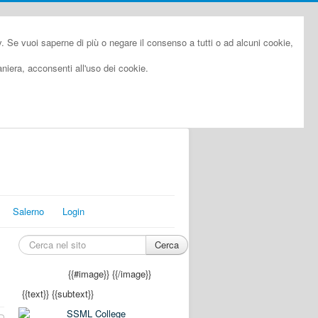
cy. Se vuoi saperne di più o negare il consenso a tutti o ad alcuni cookie,
iera, acconsenti all'uso dei cookie.
Salerno
Login
Cerca
{{#image}}
{{/image}}
{{text}}
{{subtext}}