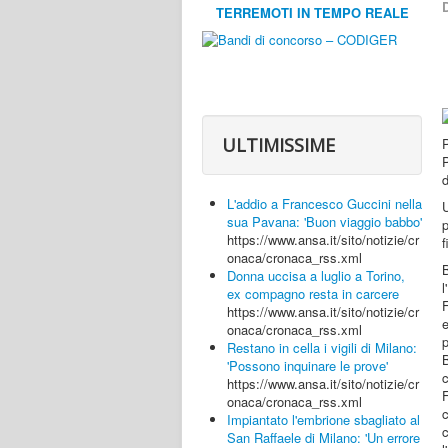
D
TERREMOTI IN TEMPO REALE
ULTIMISSIME
d
L'addio a Francesco Guccini nella
U
sua Pavana: 'Buon viaggio babbo'
https://www.ansa.it/sito/notizie/cr
f
onaca/cronaca_rss.xml
Donna uccisa a luglio a Torino,
l
ex compagno resta in carcere
F
https://www.ansa.it/sito/notizie/cr
e
onaca/cronaca_rss.xml
p
Restano in cella i vigili di Milano:
B
'Possono inquinare le prove'
c
https://www.ansa.it/sito/notizie/cr
F
onaca/cronaca_rss.xml
c
Impiantato l'embrione sbagliato al
c
San Raffaele di Milano: 'Un errore