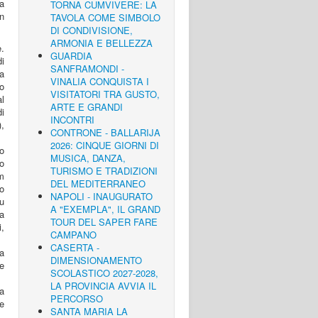
 a
TORNA CUMVIVERE: LA
n
TAVOLA COME SIMBOLO
DI CONDIVISIONE,
ARMONIA E BELLEZZA
.
GUARDIA
di
SANFRAMONDI -
la
VINALIA CONQUISTA I
lo
VISITATORI TRA GUSTO,
al
ARTE E GRANDI
di
INCONTRI
,
CONTRONE - BALLARIJA
2026: CINQUE GIORNI DI
o
MUSICA, DANZA,
o
TURISMO E TRADIZIONI
am
DEL MEDITERRANEO
no
NAPOLI - INAUGURATO
fu
A "EXEMPLA", IL GRAND
da
TOUR DEL SAPER FARE
i,
CAMPANO
CASERTA -
a
DIMENSIONAMENTO
ne
SCOLASTICO 2027-2028,
LA PROVINCIA AVVIA IL
la
PERCORSO
 e
SANTA MARIA LA