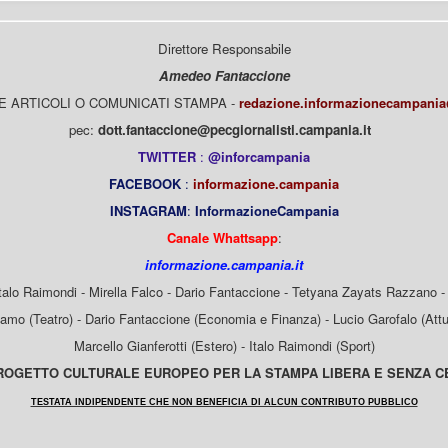
Direttore Responsabile
Amedeo Fantaccione
E ARTICOLI O COMUNICATI STAMPA -
redazione.informazionecampani
pec:
dott.fantaccione@pecgiornalisti.campania.it
TWITTER
:
@inforcampania
FACEBOOK
:
informazione.campania
INSTAGRAM
:
InformazioneCampania
Canale Whattsapp
:
informazione.campania.it
Italo Raimondi - Mirella Falco - Dario Fantaccione - Tetyana Zayats Razzano - 
mo (Teatro) - Dario Fantaccione (Economia e Finanza) - Lucio Garofalo (Attua
Marcello Gianferotti (Estero) - Italo Raimondi (Sport)
OGETTO CULTURALE EUROPEO PER LA STAMPA LIBERA E SENZA 
TESTATA INDIPENDENTE CHE NON BENEFICIA DI ALCUN CONTRIBUTO PUBBLICO