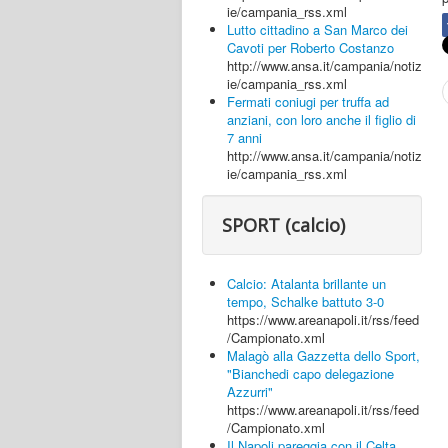
ie/campania_rss.xml
Lutto cittadino a San Marco dei
Cavoti per Roberto Costanzo
http://www.ansa.it/campania/notiz
ie/campania_rss.xml
Fermati coniugi per truffa ad
anziani, con loro anche il figlio di
7 anni
http://www.ansa.it/campania/notiz
ie/campania_rss.xml
SPORT (calcio)
Calcio: Atalanta brillante un
tempo, Schalke battuto 3-0
https://www.areanapoli.it/rss/feed
/Campionato.xml
Malagò alla Gazzetta dello Sport,
"Bianchedi capo delegazione
Azzurri"
https://www.areanapoli.it/rss/feed
/Campionato.xml
Il Napoli pareggia con il Celta