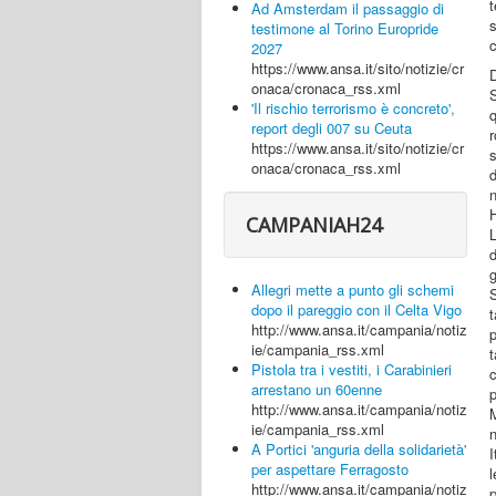
t
Ad Amsterdam il passaggio di
testimone al Torino Europride
c
2027
https://www.ansa.it/sito/notizie/cr
onaca/cronaca_rss.xml
S
'Il rischio terrorismo è concreto',
q
report degli 007 su Ceuta
r
https://www.ansa.it/sito/notizie/cr
s
onaca/cronaca_rss.xml
d
H
CAMPANIAH24
g
Allegri mette a punto gli schemi
S
dopo il pareggio con il Celta Vigo
t
http://www.ansa.it/campania/notiz
p
ie/campania_rss.xml
t
Pistola tra i vestiti, i Carabinieri
c
arrestano un 60enne
http://www.ansa.it/campania/notiz
M
ie/campania_rss.xml
n
A Portici 'anguria della solidarietà'
I
per aspettare Ferragosto
l
http://www.ansa.it/campania/notiz
p