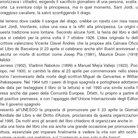
errorizzava i cittadini, esigendo il sacrificio giornaliero di una persona, scelta
sorte. La sventura colpì la principessa, ma in quel momento, Sant Jordi, u
oraggioso cavaliere, la salvò sconfiggendo il drago.
Dal terreno dove cadde il sangue del drago, crebbe un roseto con rose rosse
ant Jordi, trionfante, colse una rosa e la offrì alla principessa. Le origini 
uesta tradizione sono lontane. Secondo alcune fonti, la festa del libro e del
osa si celebrò per la prima volta il 7 ottobre 1926. L’idea originale fu del
crittore valenziano Vicente Clavel Andrés che la propose alla Cámara Ofici
el Libro de Barcelona (il 23 aprile si celebrano anche altri illustri anniversari 
nascita on morte di scrittori come Josep Pla (1981), Maurice Druon (1918)
alldór
Laxness (1902), Vladimir Nabokov (1899) e Manuel Mejía Vallejo (1923). Poc
dopo, nel 1930, si cambiò la data al 23 aprile per commemorare nello stess
iorno l’anniversario della morte degli scrittori Miguel de Cervantes e Willi
hakespeare. Nel 1964 tutti i paesi di lingua spagnola e portoghese adottaro
ale data per festeggiare il libro (e la lettura) e nel 1993 una simile scelta 
resa anche dai paesi della Comunità Europea. Difatti, fu proprio a partire 
ali positive premesse, e con l’appoggio dell’Unione Internazionale degli Editor
he il governo spagnolo
presentò all’UNESCO la proposta di promuovere per il 23 aprile la Giornat
ondiale del Libro e del Diritto d’Autore, proclamata da questa organizzazio
el 1995. Da molti anni gli amanti del libro chiedono di organizzare anche in
talia una festa del libro che sia anche una grande occasione per promuovere 
ettura, essenziale per imparare finalmente a vedere la vita con altri occhi
untare usando una metafora: sul "contenuto e non solo sulla forma".