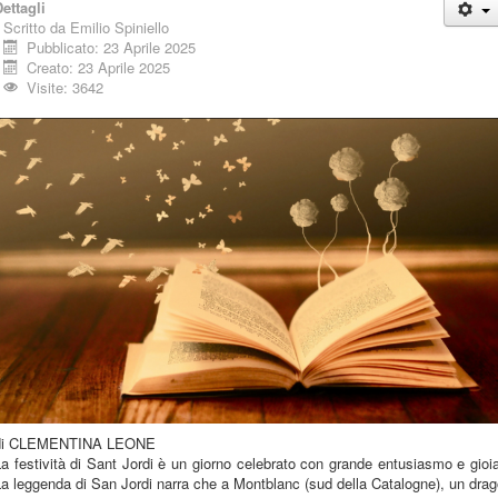
ettagli
Scritto da
Emilio Spiniello
Pubblicato: 23 Aprile 2025
Creato: 23 Aprile 2025
Visite: 3642
di CLEMENTINA LEONE
a festività di Sant Jordi è un giorno celebrato con grande entusiasmo e gioi
a leggenda di San Jordi narra che a Montblanc (sud della Catalogne), un dra