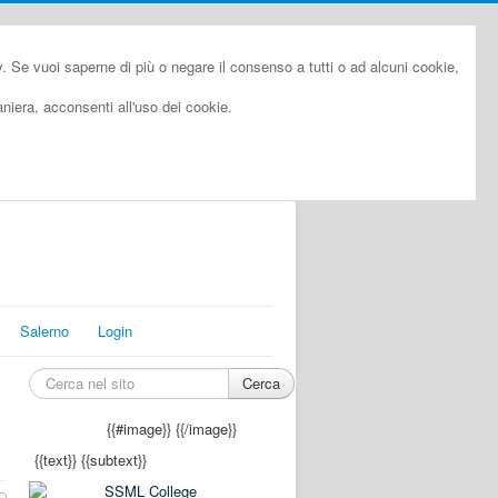
cy. Se vuoi saperne di più o negare il consenso a tutti o ad alcuni cookie,
iera, acconsenti all'uso dei cookie.
Salerno
Login
Cerca
{{#image}}
{{/image}}
{{text}}
{{subtext}}