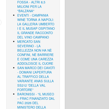
FOSSA - ALTRI 8,5
MILIONI PER LA
"BALZANA"
EVENTI - CAMPANIA
WINE TORNA A NAPOLI:
LA GALLERIA UMBERTO
I E IL MUSAP OSPITANO
IL GRANDE RACCONTO
DEL VINO CAMPANO
MERCATO SAN
SEVERINO - LA
BELLEZZA NON HA NÈ
CONFINI, NÈ BARRIERE
E COME UNA CAREZZA
ADDOLCISCE IL CUORE
SAN MARCO DEI CAVOTI
- DOMANI L’APERTURA
AL TRAFFICO DELLA
VARIANTE ANAS SULLA
SS212 “DELLA VAL
FORTORE”
BARONISSI - “IL MUSEO
– FRAC FINANZIATO DAL
PAC 2026 DEL
MINISTERO DELLA