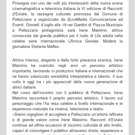
Prosegue con uno dei volti più interessanti della nuova scena
cinematografica e televisiva italiana la VI edizione di Racconti
d’Estate, la rassegna culturale promossa dal Comune di
Pellezzano e organizzata da dLiveMedia Comunicazione ed
Eventi. Giovedì 9 luglio alle 19 nei Giardini di Piazza Municipio
a Pellezzano protagonista sarà Irene Maiorino, attrice
conosciuta dal grande pubblico per il ruolo di Lila adulta nella
celebre serie internazionale L’Amica Geniale. Modera la
giornalista Stefania Maffeo.
Attrice intensa, elegante e dalla forte presenza scenica, Irene
Maiorino ha costruito negli anni un percorso artistico
importante, lavorando in produzioni italiane e internazionali che
ne hanno valorizzato sensibilità interpretativa e talento. Il suo
volto è oggi tra i più apprezzati della nuova generazione di
attrici italiane.
Nel corso dell’incontro con il pubblico di Pellezzano, Irene
Maiorino racconterà il proprio percorso artistico, il lavoro sul
personaggio che l’ha resa celebre a livello internazionale e le
esperienze maturate tra cinema, televisione e teatro.
«Siamo orgogliosi di accogliere a Pellezzano un’artista raffinata
e di grande valore come Irene Maiorino. Racconti d’Estate
continua ad offrire occasioni di incontro culturale di alto livello,
capaci di coinvolgere il pubblico attraverso storie, esperienze e