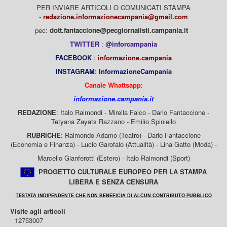
PER INVIARE ARTICOLI O COMUNICATI STAMPA
-
redazione.informazionecampania@gmail.com
pec:
dott.fantaccione@pecgiornalisti.campania.it
TWITTER
:
@inforcampania
FACEBOOK
:
informazione.campania
INSTAGRAM
:
InformazioneCampania
Canale Whattsapp
:
informazione.campania.it
REDAZIONE
: Italo Raimondi - Mirella Falco - Dario Fantaccione -
Tetyana Zayats Razzano - Emilio Spiniello
RUBRICHE
: Raimondo Adamo (Teatro) - Dario Fantaccione
(Economia e Finanza) - Lucio Garofalo (Attualità) - Lina Gatto (Moda) -
Marcello Gianferotti (Estero) - Italo Raimondi (Sport)
PROGETTO CULTURALE EUROPEO PER LA STAMPA
LIBERA E SENZA CENSURA
TESTATA INDIPENDENTE CHE NON BENEFICIA DI ALCUN CONTRIBUTO PUBBLICO
Visite agli articoli
12753007