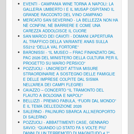
EVENTI - CAMPANIA WINE TORNA A NAPOLI: LA
GALLERIA UMBERTO I E IL MUSAP OSPITANO IL
GRANDE RACCONTO DEL VINO CAMPANO
MERCATO SAN SEVERINO - LA BELLEZZA NON HA
NÈ CONFINI, NÈ BARRIERE E COME UNA
CAREZZA ADDOLCISCE IL CUORE
SAN MARCO DEI CAVOTI - DOMANI L’APERTURA
AL TRAFFICO DELLA VARIANTE ANAS SULLA
SS212 “DELLA VAL FORTORE”
BARONISSI - “IL MUSEO – FRAC FINANZIATO DAL
PAC 2026 DEL MINISTERO DELLA CULTURA PER IL
PROGETTO SU MARIO PERSICO”
POZZUOLI - UNICREDIT ATTIVA MISURE
STRAORDINARIE A SOSTEGNO DELLE FAMIGLIE
E DELLE IMPRESE COLPITE DAL SISMA
NELL’AREA DEI CAMPI FLEGREI
CAIAZZO – CONCERTO "IL TRAMONTO DEL
FLAUTO A BOLOGNA E NAPOLI"
BELLIZZI - PREMIO FABULA, “FUORI DAL MONDO”
È IL TEMA DELL’EDIZIONE 2026
SALERNO - PALINURO SBARCA ALL'AEROPORTO
DI SALERNO
POZZUOLI - ABBATTIMENTI CASE, GENNARO
SAVIO: “QUANDO LO STATO FA 5 VOLTE PIU’
DANNI DI UN TERREMOTO DI MAGNITUDO 4.7”