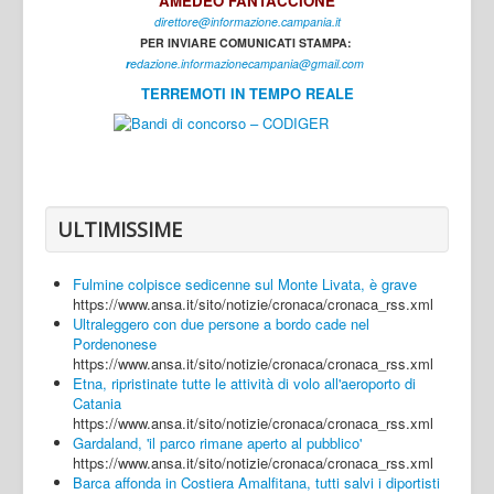
AMEDEO FANTACCIONE
direttore@informazione.campania.it
Interni
PER INVIARE COMUNICATI STAMPA:
Cultura
r
edazione.informazionecampania@gmail.com
TERREMOTI IN TEMPO REALE
Sport
Regione
Avellino
Benevento
ULTIMISSIME
Caserta
Fulmine colpisce sedicenne sul Monte Livata, è grave
Napoli
https://www.ansa.it/sito/notizie/cronaca/cronaca_rss.xml
Ultraleggero con due persone a bordo cade nel
Salerno
Pordenonese
https://www.ansa.it/sito/notizie/cronaca/cronaca_rss.xml
Login
Etna, ripristinate tutte le attività di volo all'aeroporto di
Catania
https://www.ansa.it/sito/notizie/cronaca/cronaca_rss.xml
Gardaland, 'il parco rimane aperto al pubblico'
https://www.ansa.it/sito/notizie/cronaca/cronaca_rss.xml
Barca affonda in Costiera Amalfitana, tutti salvi i diportisti