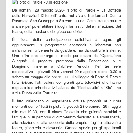
Da domani (28 maggio 2026) “Porto di Parole – La Bottega
delle Narrazioni Differenti” entra nel vivo e trasforma il Centro
Pastorale San Giuseppe a Salerno in una “Casa” senza muri e
stanze per poter abitare i luoghi fantastici della narrazione, del
teatro, della musica e del gioco condiviso.
È l’idea della partecipazione collettiva a legare gli
appuntamenti in programma: spettacoli e laboratori non
saranno semplicemente da guardare, ma da costruire insieme.
Una cifra che emerge in modo particolare da “Operazione
Allegria!”, il progetto promosso dalla Fondazione Mike
Bongiorno insieme a Gabriele Pendola. Per tre sere
consecutive – giovedì 28 e venerdì 29 maggio alle ore 19.30 e
sabato 30 maggio alle ore 19.00 – il villaggio di Porto di Parole
farà rivivere l’atmosfera dei grandi quiz televisivi che hanno
segnato la storia della tv italiana, da “Rischiatutto” a “Bis”, fino
a “La Ruota della Fortuna”.
Il fitto calendario di esperienze diffuse proporrà ai curiosi
momenti come “Tutti in pista!”, giovedì 28 e venerdì 29 maggio
alle ore 19.30, con il clown Cotoletta che guiderà bambini e
famiglie in un percorso di circo-teatro dedicato alla spontaneità,
alla relazione e alla scoperta delle proprie fragilità attraverso
teatro, giocoleria e clowneria. Grande spazio per gli spettacoli
teatrali e di narrazione. “Andata e ritorno da Oz” della Ciccio