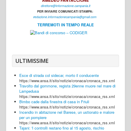
AMEDEO FANTACCIONE
direttore@informazione.campania.it
Interni
PER INVIARE COMUNICATI STAMPA:
Cultura
r
edazione.informazionecampania@gmail.com
TERREMOTI IN TEMPO REALE
Sport
Regione
Avellino
Benevento
ULTIMISSIME
Caserta
Esce di strada col sidecar, morto il conducente
Napoli
https://www.ansa.it/sito/notizie/cronaca/cronaca_rss.xml
Travolto dal gommone, regista 29enne muore nel mare di
Salerno
Lampedusa
https://www.ansa.it/sito/notizie/cronaca/cronaca_rss.xml
Login
Bimbo cade dalla finestra di casa in Friuli
https://www.ansa.it/sito/notizie/cronaca/cronaca_rss.xml
Incendio in abitazione nel Barese, un ustionato e malore
per un pompiere
https://www.ansa.it/sito/notizie/cronaca/cronaca_rss.xml
Tajani: 'I controlli restano fino al 15 agosto, rischio