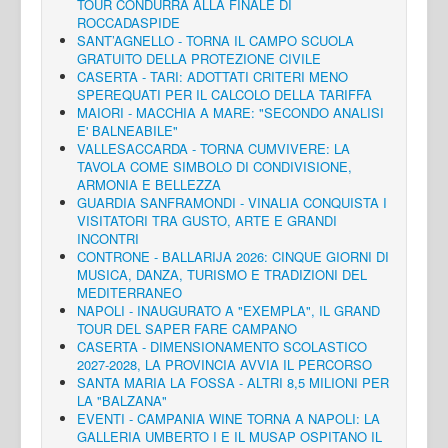
TOUR CONDURRÀ ALLA FINALE DI
ROCCADASPIDE
SANT’AGNELLO - TORNA IL CAMPO SCUOLA
GRATUITO DELLA PROTEZIONE CIVILE
CASERTA - TARI: ADOTTATI CRITERI MENO
SPEREQUATI PER IL CALCOLO DELLA TARIFFA
MAIORI - MACCHIA A MARE: "SECONDO ANALISI
E' BALNEABILE"
VALLESACCARDA - TORNA CUMVIVERE: LA
TAVOLA COME SIMBOLO DI CONDIVISIONE,
ARMONIA E BELLEZZA
GUARDIA SANFRAMONDI - VINALIA CONQUISTA I
VISITATORI TRA GUSTO, ARTE E GRANDI
INCONTRI
CONTRONE - BALLARIJA 2026: CINQUE GIORNI DI
MUSICA, DANZA, TURISMO E TRADIZIONI DEL
MEDITERRANEO
NAPOLI - INAUGURATO A "EXEMPLA", IL GRAND
TOUR DEL SAPER FARE CAMPANO
CASERTA - DIMENSIONAMENTO SCOLASTICO
2027-2028, LA PROVINCIA AVVIA IL PERCORSO
SANTA MARIA LA FOSSA - ALTRI 8,5 MILIONI PER
LA "BALZANA"
EVENTI - CAMPANIA WINE TORNA A NAPOLI: LA
GALLERIA UMBERTO I E IL MUSAP OSPITANO IL