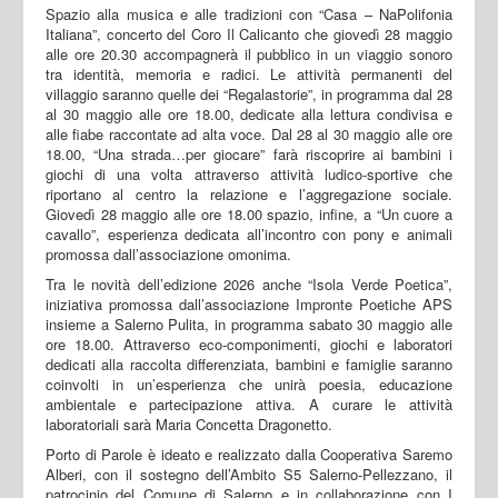
Spazio alla musica e alle tradizioni con “Casa – NaPolifonia
Italiana”, concerto del Coro Il Calicanto che giovedì 28 maggio
alle ore 20.30 accompagnerà il pubblico in un viaggio sonoro
tra identità, memoria e radici. Le attività permanenti del
villaggio saranno quelle dei “Regalastorie”, in programma dal 28
al 30 maggio alle ore 18.00, dedicate alla lettura condivisa e
alle fiabe raccontate ad alta voce. Dal 28 al 30 maggio alle ore
18.00, “Una strada…per giocare” farà riscoprire ai bambini i
giochi di una volta attraverso attività ludico-sportive che
riportano al centro la relazione e l’aggregazione sociale.
Giovedì 28 maggio alle ore 18.00 spazio, infine, a “Un cuore a
cavallo”, esperienza dedicata all’incontro con pony e animali
promossa dall’associazione omonima.
Tra le novità dell’edizione 2026 anche “Isola Verde Poetica”,
iniziativa promossa dall’associazione Impronte Poetiche APS
insieme a Salerno Pulita, in programma sabato 30 maggio alle
ore 18.00. Attraverso eco-componimenti, giochi e laboratori
dedicati alla raccolta differenziata, bambini e famiglie saranno
coinvolti in un’esperienza che unirà poesia, educazione
ambientale e partecipazione attiva. A curare le attività
laboratoriali sarà Maria Concetta Dragonetto.
Porto di Parole è ideato e realizzato dalla Cooperativa Saremo
Alberi, con il sostegno dell’Ambito S5 Salerno-Pellezzano, il
patrocinio del Comune di Salerno e in collaborazione con I