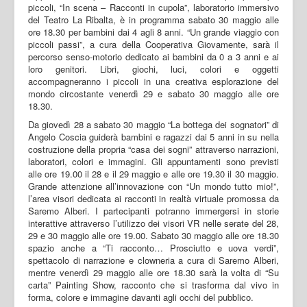
piccoli, “In scena – Racconti in cupola”, laboratorio immersivo
del Teatro La Ribalta, è in programma sabato 30 maggio alle
ore 18.30 per bambini dai 4 agli 8 anni. “Un grande viaggio con
piccoli passi”, a cura della Cooperativa Giovamente, sarà il
percorso senso-motorio dedicato ai bambini da 0 a 3 anni e ai
loro genitori. Libri, giochi, luci, colori e oggetti
accompagneranno i piccoli in una creativa esplorazione del
mondo circostante venerdì 29 e sabato 30 maggio alle ore
18.30.
Da giovedì 28 a sabato 30 maggio “La bottega dei sognatori” di
Angelo Coscia guiderà bambini e ragazzi dai 5 anni in su nella
costruzione della propria “casa dei sogni” attraverso narrazioni,
laboratori, colori e immagini. Gli appuntamenti sono previsti
alle ore 19.00 il 28 e il 29 maggio e alle ore 19.30 il 30 maggio.
Grande attenzione all’innovazione con “Un mondo tutto mio!”,
l’area visori dedicata ai racconti in realtà virtuale promossa da
Saremo Alberi. I partecipanti potranno immergersi in storie
interattive attraverso l’utilizzo dei visori VR nelle serate del 28,
29 e 30 maggio alle ore 19.00. Sabato 30 maggio alle ore 18.30
spazio anche a “Ti racconto… Prosciutto e uova verdi”,
spettacolo di narrazione e clowneria a cura di Saremo Alberi,
mentre venerdì 29 maggio alle ore 18.30 sarà la volta di “Su
carta” Painting Show, racconto che si trasforma dal vivo in
forma, colore e immagine davanti agli occhi del pubblico.