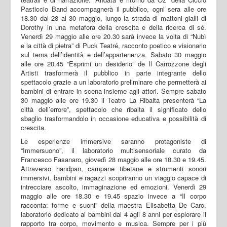
Pasticcio Band accompagnerà il pubblico, ogni sera alle ore
18.30 dal 28 al 30 maggio, lungo la strada di mattoni gialli di
Dorothy in una metafora della crescita e della ricerca di sé.
Venerdì 29 maggio alle ore 20.30 sarà invece la volta di “Nubì
e la città di pietra” di Puck Teatré, racconto poetico e visionario
sul tema dell’identità e dell’appartenenza. Sabato 30 maggio
alle ore 20.45 “Esprimi un desiderio” de Il Carrozzone degli
Artisti trasformerà il pubblico in parte integrante dello
spettacolo grazie a un laboratorio preliminare che permetterà ai
bambini di entrare in scena insieme agli attori. Sempre sabato
30 maggio alle ore 19.30 il Teatro La Ribalta presenterà “La
città dell’errore”, spettacolo che ribalta il significato dello
sbaglio trasformandolo in occasione educativa e possibilità di
crescita.
Le esperienze immersive saranno protagoniste di
“Immersuono”, il laboratorio multisensoriale curato da
Francesco Fasanaro, giovedì 28 maggio alle ore 18.30 e 19.45.
Attraverso handpan, campane tibetane e strumenti sonori
immersivi, bambini e ragazzi scopriranno un viaggio capace di
intrecciare ascolto, immaginazione ed emozioni. Venerdì 29
maggio alle ore 18.30 e 19.45 spazio invece a “Il corpo
racconta: forme e suoni” della maestra Elisabetta De Caro,
laboratorio dedicato ai bambini dai 4 agli 8 anni per esplorare il
rapporto tra corpo, movimento e musica. Sempre per i più