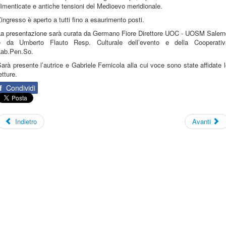
imenticate e antiche tensioni del Medioevo meridionale.
’ingresso è aperto a tutti fino a esaurimento posti.
La presentazione sarà curata da Germano Fiore Direttore UOC - UOSM Salern
e da Umberto Flauto Resp. Culturale dell’evento e della Cooperativ
Lab.Pen.So.
arà presente l’autrice e Gabriele Fernicola alla cui voce sono state affidate 
etture.
f
Condividi
Indietro
Avanti