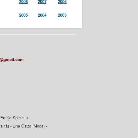
2008
2007
2006
2005
2004
2003
a@gmail.com
Emilio Spiniello
lità) - Lina Gatto (Moda) -