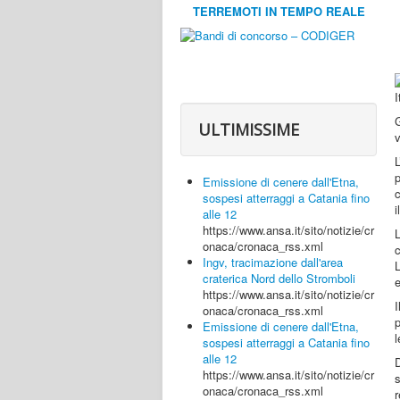
TERREMOTI IN TEMPO REALE
G
ULTIMISSIME
v
Emissione di cenere dall'Etna,
c
sospesi atterraggi a Catania fino
i
alle 12
https://www.ansa.it/sito/notizie/cr
L
onaca/cronaca_rss.xml
c
Ingv, tracimazione dall'area
L
craterica Nord dello Stromboli
e
https://www.ansa.it/sito/notizie/cr
I
onaca/cronaca_rss.xml
Emissione di cenere dall'Etna,
l
sospesi atterraggi a Catania fino
alle 12
D
https://www.ansa.it/sito/notizie/cr
onaca/cronaca_rss.xml