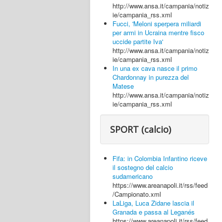
http://www.ansa.it/campania/notiz
ie/campania_rss.xml
Fucci, 'Meloni sperpera miliardi
per armi in Ucraina mentre fisco
uccide partite Iva'
http://www.ansa.it/campania/notiz
ie/campania_rss.xml
In una ex cava nasce il primo
Chardonnay in purezza del
Matese
http://www.ansa.it/campania/notiz
ie/campania_rss.xml
SPORT (calcio)
Fifa: in Colombia Infantino riceve
il sostegno del calcio
sudamericano
https://www.areanapoli.it/rss/feed
/Campionato.xml
LaLiga, Luca Zidane lascia il
Granada e passa al Leganés
https://www.areanapoli.it/rss/feed