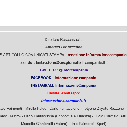
Direttore Responsabile
Amedeo Fantaccione
E ARTICOLI O COMUNICATI STAMPA -
redazione.informazionecampani
pec:
dott.fantaccione@pecgiornalisti.campania.it
TWITTER
:
@inforcampania
FACEBOOK
:
informazione.campania
INSTAGRAM
:
InformazioneCampania
Canale Whattsapp
:
informazione.campania.it
Italo Raimondi - Mirella Falco - Dario Fantaccione - Tetyana Zayats Razzano - 
mo (Teatro) - Dario Fantaccione (Economia e Finanza) - Lucio Garofalo (Attua
Marcello Gianferotti (Estero) - Italo Raimondi (Sport)