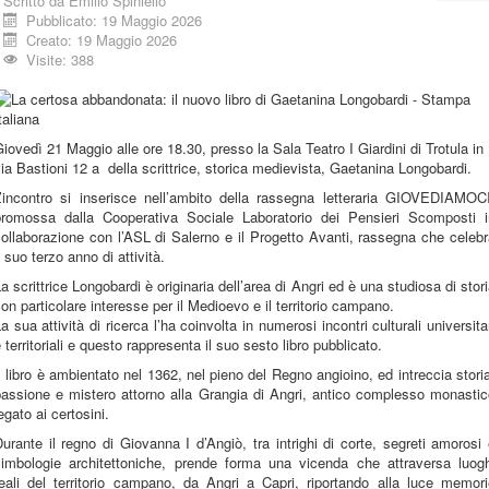
Scritto da
Emilio Spiniello
Pubblicato: 19 Maggio 2026
Creato: 19 Maggio 2026
Visite: 388
iovedì 21 Maggio alle ore 18.30, presso la Sala Teatro I Giardini di Trotula in
ia Bastioni 12 a della scrittrice, storica medievista, Gaetanina Longobardi.
L’incontro si inserisce nell’ambito della rassegna letteraria GIOVEDIAMOCI
promossa dalla Cooperativa Sociale Laboratorio dei Pensieri Scomposti i
ollaborazione con l’ASL di Salerno e il Progetto Avanti, rassegna che celeb
l suo terzo anno di attività.
a scrittrice Longobardi è originaria dell’area di Angri ed è una studiosa di stor
on particolare interesse per il Medioevo e il territorio campano.
a sua attività di ricerca l’ha coinvolta in numerosi incontri culturali universita
 territoriali e questo rappresenta il suo sesto libro pubblicato.
l libro è ambientato nel 1362, nel pieno del Regno angioino, ed intreccia stori
passione e mistero attorno alla Grangia di Angri, antico complesso monastic
egato ai certosini.
urante il regno di Giovanna I d’Angiò, tra intrighi di corte, segreti amorosi
simbologie architettoniche, prende forma una vicenda che attraversa luogh
reali del territorio campano, da Angri a Capri, riportando alla luce memori