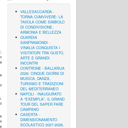
VALLESACCARDA -
TORNA CUMVIVERE: LA
TAVOLA COME SIMBOLO
DI CONDIVISIONE,
ARMONIA E BELLEZZA
GUARDIA
SANFRAMONDI -
VINALIA CONQUISTA I
,
VISITATORI TRA GUSTO,
n
ARTE E GRANDI
ra
INCONTRI
CONTRONE - BALLARIJA
2026: CINQUE GIORNI DI
ia
MUSICA, DANZA,
TURISMO E TRADIZIONI
ri
DEL MEDITERRANEO
NAPOLI - INAUGURATO
a,
A "EXEMPLA", IL GRAND
o
TOUR DEL SAPER FARE
CAMPANO
CASERTA -
 e
DIMENSIONAMENTO
i
SCOLASTICO 2027-2028,
e