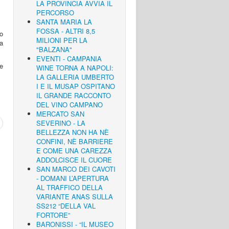
LA PROVINCIA AVVIA IL
PERCORSO
SANTA MARIA LA
FOSSA - ALTRI 8,5
o
MILIONI PER LA
a
"BALZANA"
EVENTI - CAMPANIA
le
WINE TORNA A NAPOLI:
LA GALLERIA UMBERTO
I E IL MUSAP OSPITANO
IL GRANDE RACCONTO
DEL VINO CAMPANO
MERCATO SAN
SEVERINO - LA
BELLEZZA NON HA NÈ
CONFINI, NÈ BARRIERE
E COME UNA CAREZZA
ADDOLCISCE IL CUORE
SAN MARCO DEI CAVOTI
- DOMANI L’APERTURA
AL TRAFFICO DELLA
VARIANTE ANAS SULLA
SS212 “DELLA VAL
FORTORE”
BARONISSI - “IL MUSEO