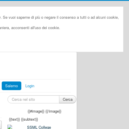
cy. Se vuoi saperne di più o negare il consenso a tutti o ad alcuni cookie,
iera, acconsenti all'uso dei cookie.
Salerno
Login
Cerca
{{#image}}
{{/image}}
{{text}}
{{subtext}}