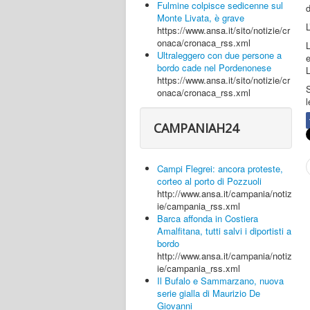
Fulmine colpisce sedicenne sul
d
Monte Livata, è grave
L
https://www.ansa.it/sito/notizie/cr
onaca/cronaca_rss.xml
Ultraleggero con due persone a
bordo cade nel Pordenonese
https://www.ansa.it/sito/notizie/cr
S
onaca/cronaca_rss.xml
l
CAMPANIAH24
Campi Flegrei: ancora proteste,
corteo al porto di Pozzuoli
http://www.ansa.it/campania/notiz
ie/campania_rss.xml
Barca affonda in Costiera
Amalfitana, tutti salvi i diportisti a
bordo
http://www.ansa.it/campania/notiz
ie/campania_rss.xml
Il Bufalo e Sammarzano, nuova
serie gialla di Maurizio De
Giovanni