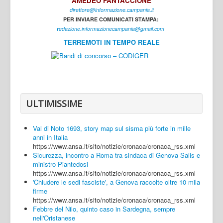
AMEDEO FANTACCIONE
direttore@informazione.campania.it
Interni
PER INVIARE COMUNICATI STAMPA:
Cultura
r
edazione.informazionecampania@gmail.com
TERREMOTI IN TEMPO REALE
Sport
Regione
Avellino
Benevento
ULTIMISSIME
Caserta
Val di Noto 1693, story map sul sisma più forte in mille
Napoli
anni in Italia
https://www.ansa.it/sito/notizie/cronaca/cronaca_rss.xml
Salerno
Sicurezza, incontro a Roma tra sindaca di Genova Salis e
ministro Piantedosi
Login
https://www.ansa.it/sito/notizie/cronaca/cronaca_rss.xml
'Chiudere le sedi fasciste', a Genova raccolte oltre 10 mila
firme
https://www.ansa.it/sito/notizie/cronaca/cronaca_rss.xml
Febbre del Nilo, quinto caso in Sardegna, sempre
nell'Oristanese