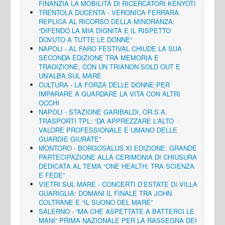
FINANZIA LA MOBILITÀ DI RICERCATORI KENYOTI
TRENTOLA DUCENTA - VERONICA FERRARA
REPLICA AL RICORSO DELLA MINORANZA:
“DIFENDO LA MIA DIGNITÀ E IL RISPETTO
DOVUTO A TUTTE LE DONNE”
NAPOLI - AL FARO FESTIVAL CHIUDE LA SUA
SECONDA EDIZIONE TRA MEMORIA E
TRADIZIONE, CON UN TRIANON SOLD OUT E
UN’ALBA SUL MARE
CULTURA - LA FORZA DELLE DONNE PER
IMPARARE A GUARDARE LA VITA CON ALTRI
OCCHI
NAPOLI - STAZIONE GARIBALDI, OR.S.A.
TRASPORTI TPL: “DA APPREZZARE L'ALTO
VALORE PROFESSIONALE E UMANO DELLE
GUARDIE GIURATE”
MONTORO - BORGOSALUS XI EDIZIONE: GRANDE
PARTECIPAZIONE ALLA CERIMONIA DI CHIUSURA
DEDICATA AL TEMA “ONE HEALTH: TRA SCIENZA
E FEDE”
VIETRI SUL MARE - CONCERTI D’ESTATE DI VILLA
GUARIGLIA: DOMANI IL FINALE TRA JOHN
COLTRANE E “IL SUONO DEL MARE”
SALERNO - “MA CHE ASPETTATE A BATTERCI LE
MANI” PRIMA NAZIONALE PER LA RASSEGNA DEI