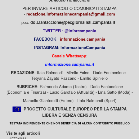
PER INVIARE ARTICOLI O COMUNICATI STAMPA
-
redazione.informazionecampania@gmail.com
pec:
dott.fantaccione@pecgiornalisti.campania.it
TWITTER
:
@inforcampania
FACEBOOK
:
informazione.campania
INSTAGRAM
:
InformazioneCampania
Canale Whattsapp
:
informazione.campania.it
REDAZIONE
: Italo Raimondi - Mirella Falco - Dario Fantaccione -
Tetyana Zayats Razzano - Emilio Spiniello
RUBRICHE
: Raimondo Adamo (Teatro) - Dario Fantaccione
(Economia e Finanza) - Lucio Garofalo (Attualità) - Lina Gatto (Moda) -
Marcello Gianferotti (Estero) - Italo Raimondi (Sport)
PROGETTO CULTURALE EUROPEO PER LA STAMPA
LIBERA E SENZA CENSURA
TESTATA INDIPENDENTE CHE NON BENEFICIA DI ALCUN CONTRIBUTO PUBBLICO
Visite agli articoli
12734044