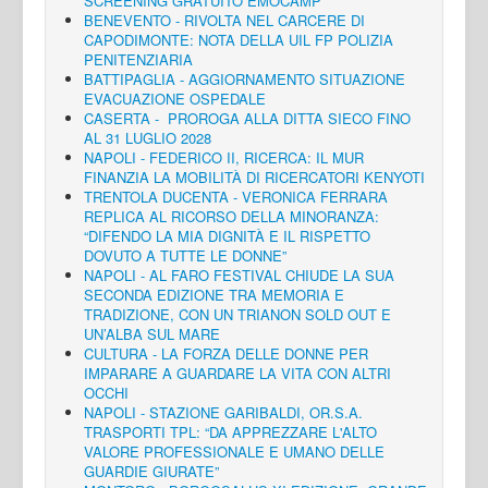
SCREENING GRATUITO EMOCAMP
BENEVENTO - RIVOLTA NEL CARCERE DI
CAPODIMONTE: NOTA DELLA UIL FP POLIZIA
PENITENZIARIA
BATTIPAGLIA - AGGIORNAMENTO SITUAZIONE
EVACUAZIONE OSPEDALE
CASERTA - PROROGA ALLA DITTA SIECO FINO
AL 31 LUGLIO 2028
NAPOLI - FEDERICO II, RICERCA: IL MUR
FINANZIA LA MOBILITÀ DI RICERCATORI KENYOTI
TRENTOLA DUCENTA - VERONICA FERRARA
REPLICA AL RICORSO DELLA MINORANZA:
“DIFENDO LA MIA DIGNITÀ E IL RISPETTO
DOVUTO A TUTTE LE DONNE”
NAPOLI - AL FARO FESTIVAL CHIUDE LA SUA
SECONDA EDIZIONE TRA MEMORIA E
TRADIZIONE, CON UN TRIANON SOLD OUT E
UN’ALBA SUL MARE
CULTURA - LA FORZA DELLE DONNE PER
IMPARARE A GUARDARE LA VITA CON ALTRI
OCCHI
NAPOLI - STAZIONE GARIBALDI, OR.S.A.
TRASPORTI TPL: “DA APPREZZARE L'ALTO
VALORE PROFESSIONALE E UMANO DELLE
GUARDIE GIURATE”