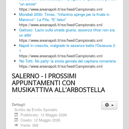
"un errore"
https://www.areanapoli.it/rss/feed/Campionato.xml
Mondiali 2030: Times, "Infantino spinge per la finale in
Marocco". La Fifa, "E' falso"
https://www.areanapoli.it/rss/feed/Campionato.xml
Gattuso: 'Lazio sulla strada giusta, assenza tifosi non sia
un alibi'
https://www.areanapoli.it/rss/feed/Campionato.xml
Napoli in crescita, malgrado le assenze batte l'Osasuna 2-
1
https://www.areanapoli.it/rss/feed/Campionato.xml
'No Totti, No party' la storia geniale del capitano romanista
https://www.areanapoli.it/rss/feed/Campionato.xml
SALERNO - I PROSSIMI
APPUNTAMENTI CON
MUSIKATTIVA ALL’ARBOSTELLA
Dettagli
Scritto da
Emilio Spiniello
Pubblicato: 12 Maggio 2026
Creato: 12 Maggio 2026
Visite: 369