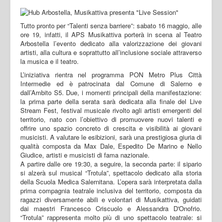
Tutto pronto per “Talenti senza barriere”: sabato 16 maggio, alle
ore 19, infatti, il APS Musikattiva porterà in scena al Teatro
Arbostella l’evento dedicato alla valorizzazione dei giovani
artisti, alla cultura e soprattutto all’inclusione sociale attraverso
la musica e il teatro.
L’iniziativa rientra nel programma PON Metro Plus Città
Intermedie ed è patrocinata dal Comune di Salerno e
dall’Ambito S5. Due, i momenti principali della manifestazione:
la prima parte della serata sarà dedicata alla finale del Live
Stream Fest, festival musicale rivolto agli artisti emergenti del
territorio, nato con l’obiettivo di promuovere nuovi talenti e
offrire uno spazio concreto di crescita e visibilità ai giovani
musicisti. A valutare le esibizioni, sarà una prestigiosa giuria di
qualità composta da Max Dale, Espedito De Marino e Nello
Giudice, artisti e musicisti di fama nazionale.
A partire dalle ore 19:30, a seguire, la seconda parte: il sipario
si alzerà sul musical “Trotula”, spettacolo dedicato alla storia
della Scuola Medica Salernitana. L’opera sarà interpretata dalla
prima compagnia teatrale inclusiva del territorio, composta da
ragazzi diversamente abili e volontari di Musikattiva, guidati
dai maestri Francesco Criscuolo e Alessandra D'Onofrio.
“Trotula” rappresenta molto più di uno spettacolo teatrale: si