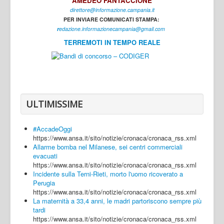
AMEDEO FANTACCIONE
direttore@informazione.campania.it
Interni
PER INVIARE COMUNICATI STAMPA:
Cultura
r
edazione.informazionecampania@gmail.com
TERREMOTI IN TEMPO REALE
Sport
Regione
Avellino
Benevento
ULTIMISSIME
Caserta
#AccadeOggi
Napoli
https://www.ansa.it/sito/notizie/cronaca/cronaca_rss.xml
Allarme bomba nel Milanese, sei centri commerciali
Salerno
evacuati
https://www.ansa.it/sito/notizie/cronaca/cronaca_rss.xml
Login
Incidente sulla Terni-Rieti, morto l'uomo ricoverato a
Perugia
https://www.ansa.it/sito/notizie/cronaca/cronaca_rss.xml
La maternità a 33,4 anni, le madri partoriscono sempre più
tardi
https://www.ansa.it/sito/notizie/cronaca/cronaca_rss.xml