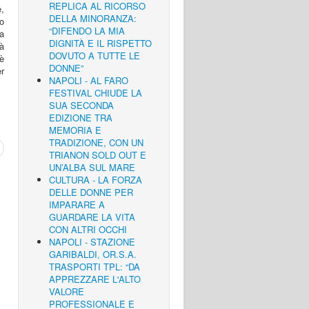
REPLICA AL RICORSO
,
DELLA MINORANZA:
lo
“DIFENDO LA MIA
a
DIGNITÀ E IL RISPETTO
tà
DOVUTO A TUTTE LE
è
DONNE”
er
NAPOLI - AL FARO
FESTIVAL CHIUDE LA
SUA SECONDA
EDIZIONE TRA
MEMORIA E
TRADIZIONE, CON UN
TRIANON SOLD OUT E
UN’ALBA SUL MARE
CULTURA - LA FORZA
DELLE DONNE PER
IMPARARE A
GUARDARE LA VITA
CON ALTRI OCCHI
NAPOLI - STAZIONE
GARIBALDI, OR.S.A.
TRASPORTI TPL: “DA
APPREZZARE L'ALTO
VALORE
PROFESSIONALE E