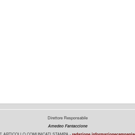
Direttore Responsabile
Amedeo Fantaccione
E ARTICOLI O COMUNICATI STAMPA -
redazione.informazionecampani