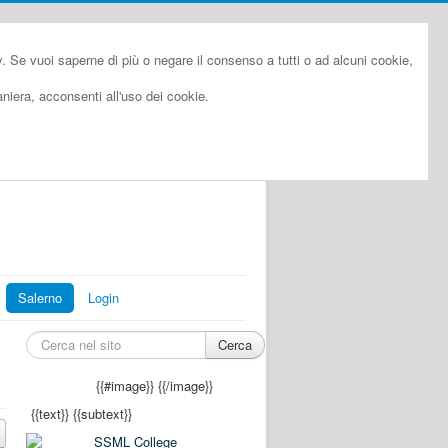
cy. Se vuoi saperne di più o negare il consenso a tutti o ad alcuni cookie,
iera, acconsenti all'uso dei cookie.
Salerno
Login
Cerca
{{#image}}
{{/image}}
{{text}}
{{subtext}}