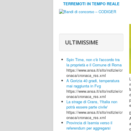
TERREMOTI IN TEMPO REALE
ULTIMISSIME
Spin Time, non c'è l'accordo tra
la proprietà e il Comune di Roma
https://www.ansa.it/sito/notizie/cr
onaca/cronaca_rss.xml
A Gorizia 40 gradi, temperatura
m
mai raggiunta in Fvg
https://www.ansa.it/sito/notizie/cr
d
onaca/cronaca_rss.xml
p
La strage di Crans, 'l'Italia non
e
potrà essere parte civile'
https://www.ansa.it/sito/notizie/cr
onaca/cronaca_rss.xml
Provincia di Isernia verso il
a
referendum per aggregarsi