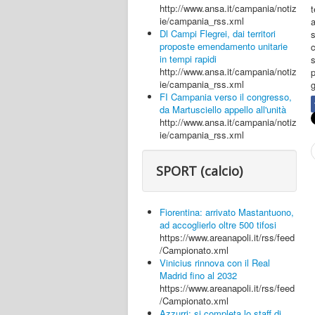
http://www.ansa.it/campania/notiz
ie/campania_rss.xml
a
Dl Campi Flegrei, dai territori
proposte emendamento unitarie
c
in tempi rapidi
http://www.ansa.it/campania/notiz
p
ie/campania_rss.xml
g
FI Campania verso il congresso,
da Martusciello appello all'unità
http://www.ansa.it/campania/notiz
ie/campania_rss.xml
SPORT (calcio)
Fiorentina: arrivato Mastantuono,
ad accoglierlo oltre 500 tifosi
https://www.areanapoli.it/rss/feed
/Campionato.xml
Vinicius rinnova con il Real
Madrid fino al 2032
https://www.areanapoli.it/rss/feed
/Campionato.xml
Azzurri: si completa lo staff di