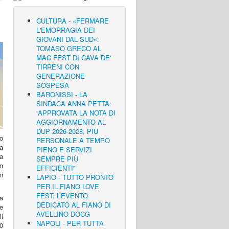
CULTURA - «FERMARE
L'EMORRAGIA DEI
GIOVANI DAL SUD»:
TOMASO GRECO AL
MAC FEST DI CAVA DE'
TIRRENI CON
GENERAZIONE
SOSPESA
BARONISSI - LA
SINDACA ANNA PETTA:
“APPROVATA LA NOTA DI
AGGIORNAMENTO AL
DUP 2026-2028, PIÙ
o
PERSONALE A TEMPO
sa
PIENO E SERVIZI
a
SEMPRE PIÙ
un
EFFICIENTI”
un
LAPIO - TUTTO PRONTO
PER IL FIANO LOVE
FEST: L’EVENTO
a
DEDICATO AL FIANO DI
e
AVELLINO DOCG
il
NAPOLI - PER TUTTA
0