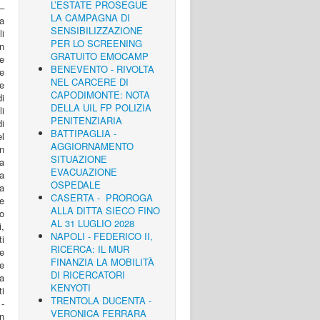
L’ESTATE PROSEGUE
–
LA CAMPAGNA DI
a
SENSIBILIZZAZIONE
li
PER LO SCREENING
on
GRATUITO EMOCAMP
e
BENEVENTO - RIVOLTA
e
NEL CARCERE DI
e
CAPODIMONTE: NOTA
i
DELLA UIL FP POLIZIA
i
PENITENZIARIA
di
BATTIPAGLIA -
el
AGGIORNAMENTO
in
SITUAZIONE
la
EVACUAZIONE
la
OSPEDALE
na
CASERTA - PROROGA
 e
ALLA DITTA SIECO FINO
io
AL 31 LUGLIO 2028
,
NAPOLI - FEDERICO II,
i
RICERCA: IL MUR
ne
FINANZIA LA MOBILITÀ
he
DI RICERCATORI
sa
KENYOTI
ti
TRENTOLA DUCENTA -
-
VERONICA FERRARA
in