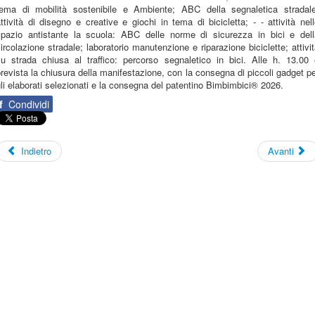
tema di mobilità sostenibile e Ambiente; ABC della segnaletica stradale
ttività di disegno e creative e giochi in tema di bicicletta; - - attività nel
spazio antistante la scuola: ABC delle norme di sicurezza in bici e dell
ircolazione stradale; laboratorio manutenzione e riparazione biciclette; attivi
su strada chiusa al traffico: percorso segnaletico in bici. Alle h. 13.00 
revista la chiusura della manifestazione, con la consegna di piccoli gadget p
li elaborati selezionati e la consegna del patentino Bimbimbici® 2026.
f
Condividi
Indietro
Avanti