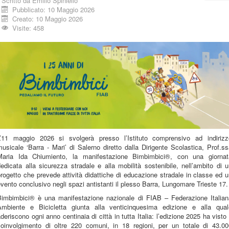
Scritto da
Emilio Spiniello
Pubblicato: 10 Maggio 2026
Creato: 10 Maggio 2026
Visite: 458
L’11 maggio 2026 si svolgerà presso l’Istituto comprensivo ad indirizz
usicale ‘Barra - Mari’ di Salerno diretto dalla Dirigente Scolastica, Prof.s
Maria Ida Chiumiento, la manifestazione Bimbimbici®, con una giornat
edicata alla sicurezza stradale e alla mobilità sostenibile, nell’ambito di 
rogetto che prevede attività didattiche di educazione stradale in classe ed 
vento conclusivo negli spazi antistanti il plesso Barra, Lungomare Trieste 17.
Bimbimbici® è una manifestazione nazionale di FIAB – Federazione Italian
Ambiente e Bicicletta giunta alla venticinquesima edizione e alla qual
deriscono ogni anno centinaia di città in tutta Italia: l’edizione 2025 ha visto 
coinvolgimento di oltre 220 comuni, in 18 regioni, per un totale di 43.00