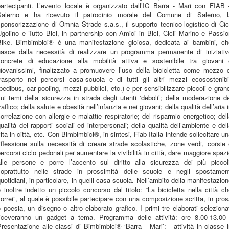
partecipanti. L’evento locale è organizzato dall’IC Barra - Mari con FIAB 
Salerno e ha ricevuto il patrocinio morale del Comune di Salerno, l
ponsorizzazione di Omnia Strade s.a.s., il supporto tecnico-logistico di Cic
golino e Tutto Bici, in partnership con Amici in Bici, Cicli Marino e Passi
Bike. Bimbimbici® è una manifestazione gioiosa, dedicata ai bambini, ch
nasce dalla necessità di realizzare un programma permanente di iniziativ
concrete di educazione alla mobilità attiva e sostenibile tra giovani 
giovanissimi, finalizzato a promuovere l’uso della bicicletta come mezzo d
trasporto nei percorsi casa-scuola e di tutti gli altri mezzi ecosostenibil
pedibus, car pooling, mezzi pubblici, etc.) e per sensibilizzare piccoli e gran
ui temi della sicurezza in strada degli utenti ‘deboli’; della moderazione d
raffico; della salute e obesità nell’infanzia e nei giovani; della qualità dell’aria 
orrelazione con allergie e malattie respiratorie; del risparmio energetico; del
ualità dei rapporti sociali ed interpersonali; della qualità dell’ambiente e del
ita in città, etc. Con Bimbimbici®, in sintesi, Fiab Italia intende sollecitare u
iflessione sulla necessità di creare strade scolastiche, zone verdi, corsie
ercorsi ciclo pedonali per aumentare la vivibilità in città, dare maggiore spaz
alle persone e porre l’accento sul diritto alla sicurezza dei più piccoli
soprattutto nelle strade in prossimità delle scuole e negli spostament
uotidiani, in particolare, in quelli casa scuola. Nell’ambito della manifestazio
 inoltre indetto un piccolo concorso dal titolo: “La bicicletta nella città c
orrei”, al quale è possibile partecipare con una composizione scritta, in pro
 poesia, un disegno o altro elaborato grafico. I primi tre elaborati seleziona
riceveranno un gadget a tema. Programma delle attività: ore 8.00-13.00 
resentazione alle classi di Bimbimbici® ‘Barra - Mari’; - attività in classe 