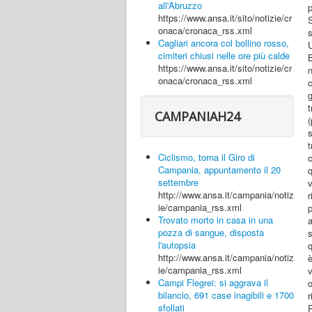
all'Abruzzo
https://www.ansa.it/sito/notizie/cr
onaca/cronaca_rss.xml
s
Cagliari ancora col bollino rosso,
U
cimiteri chiusi nelle ore più calde
https://www.ansa.it/sito/notizie/cr
onaca/cronaca_rss.xml
CAMPANIAH24
(
s
t
Ciclismo, torna il Giro di
c
Campania, appuntamento il 20
q
settembre
v
http://www.ansa.it/campania/notiz
r
ie/campania_rss.xml
p
Trovato morto in casa in una
pozza di sangue, disposta
l'autopsia
q
http://www.ansa.it/campania/notiz
è
ie/campania_rss.xml
v
Campi Flegrei: si aggrava il
o
bilancio, 691 case inagibili e 1700
sfollati
P