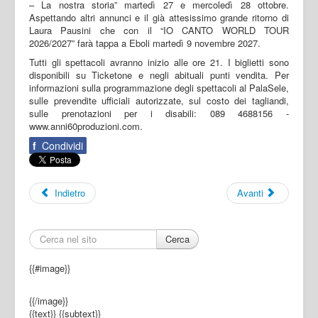
– La nostra storia” martedì 27 e mercoledì 28 ottobre.
Aspettando altri annunci e il già attesissimo grande ritorno di
Laura Pausini che con il “IO CANTO WORLD TOUR
2026/2027” farà tappa a Eboli martedì 9 novembre 2027.
Tutti gli spettacoli avranno inizio alle ore 21. I biglietti sono
disponibili su Ticketone e negli abituali punti vendita. Per
informazioni sulla programmazione degli spettacoli al PalaSele,
sulle prevendite ufficiali autorizzate, sul costo dei tagliandi,
sulle prenotazioni per i disabili: 089 4688156 -
www.anni60produzioni.com.
f
Condividi
Indietro
Avanti
Cerca
{{#image}}
{{/image}}
{{text}}
{{subtext}}