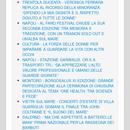
TRENTOLA DUCENTA - VERONICA FERRARA
REPLICA AL RICORSO DELLA MINORANZA:
“DIFENDO LA MIA DIGNITÀ E IL RISPETTO
DOVUTO A TUTTE LE DONNE”
NAPOLI - AL FARO FESTIVAL CHIUDE LA SUA
SECONDA EDIZIONE TRA MEMORIA E
TRADIZIONE, CON UN TRIANON SOLD OUT E
UN’ALBA SUL MARE
CULTURA - LA FORZA DELLE DONNE PER
IMPARARE A GUARDARE LA VITA CON ALTRI
OCCHI
NAPOLI - STAZIONE GARIBALDI, OR.S.A.
TRASPORTI TPL: “DA APPREZZARE L'ALTO
VALORE PROFESSIONALE E UMANO DELLE
GUARDIE GIURATE”
MONTORO - BORGOSALUS XI EDIZIONE: GRANDE
PARTECIPAZIONE ALLA CERIMONIA DI CHIUSURA
DEDICATA AL TEMA “ONE HEALTH: TRA SCIENZA
E FEDE”
VIETRI SUL MARE - CONCERTI D’ESTATE DI VILLA
GUARIGLIA: DOMANI IL FINALE TRA JOHN
COLTRANE E “IL SUONO DEL MARE”
SALERNO - “MA CHE ASPETTATE A BATTERCI LE
MANI” PRIMA NAZIONALE PER LA RASSEGNA DEI
BARBUTI