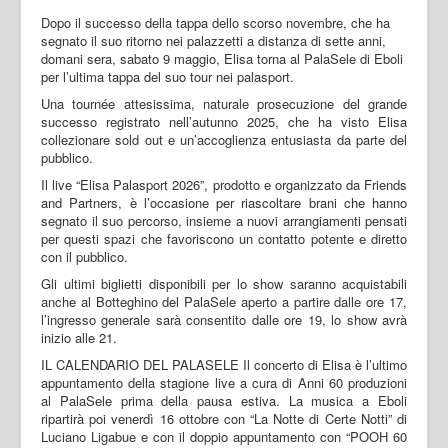
Dopo il successo della tappa dello scorso novembre, che ha
segnato il suo ritorno nei palazzetti a distanza di sette anni,
domani sera, sabato 9 maggio, Elisa torna al PalaSele di Eboli
per l’ultima tappa del suo tour nei palasport.
Una tournée attesissima, naturale prosecuzione del grande
successo registrato nell’autunno 2025, che ha visto Elisa
collezionare sold out e un’accoglienza entusiasta da parte del
pubblico.
Il live “Elisa Palasport 2026”, prodotto e organizzato da Friends
and Partners, è l’occasione per riascoltare brani che hanno
segnato il suo percorso, insieme a nuovi arrangiamenti pensati
per questi spazi che favoriscono un contatto potente e diretto
con il pubblico.
Gli ultimi biglietti disponibili per lo show saranno acquistabili
anche al Botteghino del PalaSele aperto a partire dalle ore 17,
l’ingresso generale sarà consentito dalle ore 19, lo show avrà
inizio alle 21.
IL CALENDARIO DEL PALASELE Il concerto di Elisa è l’ultimo
appuntamento della stagione live a cura di Anni 60 produzioni
al PalaSele prima della pausa estiva. La musica a Eboli
ripartirà poi venerdì 16 ottobre con “La Notte di Certe Notti” di
Luciano Ligabue e con il doppio appuntamento con “POOH 60