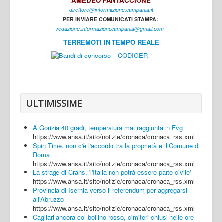
AMEDEO FANTACCIONE
direttore@informazione.campania.it
Interni
PER INVIARE COMUNICATI STAMPA:
Cultura
r
edazione.informazionecampania@gmail.com
TERREMOTI IN TEMPO REALE
Sport
Regione
Avellino
Benevento
ULTIMISSIME
Caserta
A Gorizia 40 gradi, temperatura mai raggiunta in Fvg
Napoli
https://www.ansa.it/sito/notizie/cronaca/cronaca_rss.xml
Spin Time, non c'è l'accordo tra la proprietà e il Comune di
Salerno
Roma
https://www.ansa.it/sito/notizie/cronaca/cronaca_rss.xml
Login
La strage di Crans, 'l'Italia non potrà essere parte civile'
https://www.ansa.it/sito/notizie/cronaca/cronaca_rss.xml
Provincia di Isernia verso il referendum per aggregarsi
all'Abruzzo
https://www.ansa.it/sito/notizie/cronaca/cronaca_rss.xml
Cagliari ancora col bollino rosso, cimiteri chiusi nelle ore