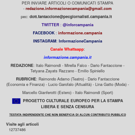
PER INVIARE ARTICOLI O COMUNICATI STAMPA
-
redazione.informazionecampania@gmail.com
pec:
dott.fantaccione@pecgiornalisti.campania.it
TWITTER
:
@inforcampania
FACEBOOK
:
informazione.campania
INSTAGRAM
:
InformazioneCampania
Canale Whattsapp
:
informazione.campania.it
REDAZIONE
: Italo Raimondi - Mirella Falco - Dario Fantaccione -
Tetyana Zayats Razzano - Emilio Spiniello
RUBRICHE
: Raimondo Adamo (Teatro) - Dario Fantaccione
(Economia e Finanza) - Lucio Garofalo (Attualità) - Lina Gatto (Moda) -
Marcello Gianferotti (Estero) - Italo Raimondi (Sport)
PROGETTO CULTURALE EUROPEO PER LA STAMPA
LIBERA E SENZA CENSURA
TESTATA INDIPENDENTE CHE NON BENEFICIA DI ALCUN CONTRIBUTO PUBBLICO
Visite agli articoli
12737486