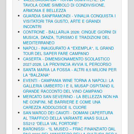
TAVOLA COME SIMBOLO DI CONDIVISIONE,
ARMONIA E BELLEZZA
GUARDIA SANFRAMONDI - VINALIA CONQUISTA I
VISITATORI TRA GUSTO, ARTE E GRANDI
INCONTRI
CONTRONE - BALLARIJA 2026: CINQUE GIORNI DI
MUSICA, DANZA, TURISMO E TRADIZIONI DEL
MEDITERRANEO
NAPOLI - INAUGURATO A "EXEMPLA", IL GRAND
TOUR DEL SAPER FARE CAMPANO
CASERTA - DIMENSIONAMENTO SCOLASTICO
2027-2028, LA PROVINCIA AVVIA IL PERCORSO
SANTA MARIA LA FOSSA - ALTRI 8,5 MILIONI PER
LA "BALZANA"
EVENTI - CAMPANIA WINE TORNA A NAPOLI: LA
GALLERIA UMBERTO I E IL MUSAP OSPITANO IL
GRANDE RACCONTO DEL VINO CAMPANO
MERCATO SAN SEVERINO - LA BELLEZZA NON HA
NÈ CONFINI, NÈ BARRIERE E COME UNA
CAREZZA ADDOLCISCE IL CUORE
SAN MARCO DEI CAVOTI - DOMANI L’APERTURA
AL TRAFFICO DELLA VARIANTE ANAS SULLA
SS212 “DELLA VAL FORTORE”
BARONISSI - “IL MUSEO – FRAC FINANZIATO DAL