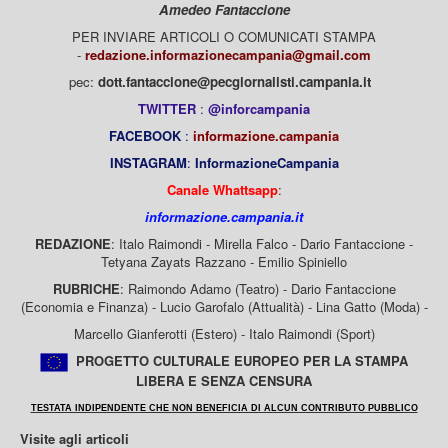
Amedeo Fantaccione
PER INVIARE ARTICOLI O COMUNICATI STAMPA
-
redazione.informazionecampania@gmail.com
pec:
dott.fantaccione@pecgiornalisti.campania.it
TWITTER
:
@inforcampania
FACEBOOK
:
informazione.campania
INSTAGRAM
:
InformazioneCampania
Canale Whattsapp
:
informazione.campania.it
REDAZIONE
: Italo Raimondi - Mirella Falco - Dario Fantaccione -
Tetyana Zayats Razzano - Emilio Spiniello
RUBRICHE
: Raimondo Adamo (Teatro) - Dario Fantaccione
(Economia e Finanza) - Lucio Garofalo (Attualità) - Lina Gatto (Moda) -
Marcello Gianferotti (Estero) - Italo Raimondi (Sport)
PROGETTO CULTURALE EUROPEO PER LA STAMPA
LIBERA E SENZA CENSURA
TESTATA INDIPENDENTE CHE NON BENEFICIA DI ALCUN CONTRIBUTO PUBBLICO
Visite agli articoli