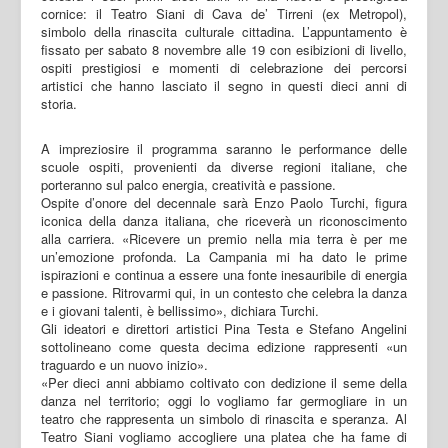
cornice: il Teatro Siani di Cava de’ Tirreni (ex Metropol),
simbolo della rinascita culturale cittadina. L’appuntamento è
fissato per sabato 8 novembre alle 19 con esibizioni di livello,
ospiti prestigiosi e momenti di celebrazione dei percorsi
artistici che hanno lasciato il segno in questi dieci anni di
storia.
A impreziosire il programma saranno le performance delle
scuole ospiti, provenienti da diverse regioni italiane, che
porteranno sul palco energia, creatività e passione.
Ospite d’onore del decennale sarà Enzo Paolo Turchi, figura
iconica della danza italiana, che riceverà un riconoscimento
alla carriera. «Ricevere un premio nella mia terra è per me
un’emozione profonda. La Campania mi ha dato le prime
ispirazioni e continua a essere una fonte inesauribile di energia
e passione. Ritrovarmi qui, in un contesto che celebra la danza
e i giovani talenti, è bellissimo», dichiara Turchi.
Gli ideatori e direttori artistici Pina Testa e Stefano Angelini
sottolineano come questa decima edizione rappresenti «un
traguardo e un nuovo inizio».
«Per dieci anni abbiamo coltivato con dedizione il seme della
danza nel territorio; oggi lo vogliamo far germogliare in un
teatro che rappresenta un simbolo di rinascita e speranza. Al
Teatro Siani vogliamo accogliere una platea che ha fame di