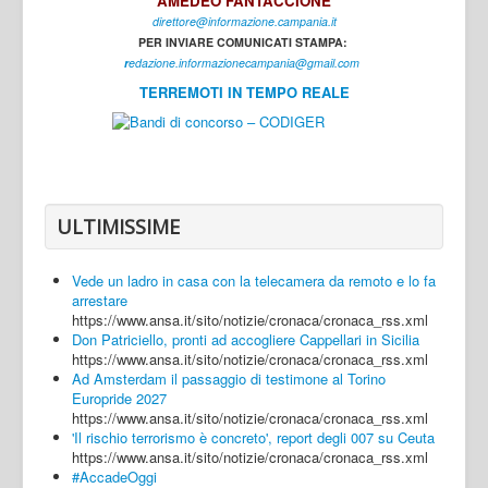
AMEDEO FANTACCIONE
direttore@informazione.campania.it
Interni
PER INVIARE COMUNICATI STAMPA:
Cultura
r
edazione.informazionecampania@gmail.com
TERREMOTI IN TEMPO REALE
Sport
Regione
Avellino
Benevento
ULTIMISSIME
Caserta
Vede un ladro in casa con la telecamera da remoto e lo fa
Napoli
arrestare
https://www.ansa.it/sito/notizie/cronaca/cronaca_rss.xml
Salerno
Don Patriciello, pronti ad accogliere Cappellari in Sicilia
https://www.ansa.it/sito/notizie/cronaca/cronaca_rss.xml
Login
Ad Amsterdam il passaggio di testimone al Torino
Europride 2027
https://www.ansa.it/sito/notizie/cronaca/cronaca_rss.xml
'Il rischio terrorismo è concreto', report degli 007 su Ceuta
https://www.ansa.it/sito/notizie/cronaca/cronaca_rss.xml
#AccadeOggi