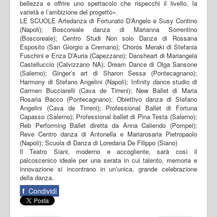
bellezza e offrire uno spettacolo che rispecchi il livello, la
varietà e l’ambizione del progetto».
LE SCUOLE Artedanza di Fortunato D’Angelo e Susy Contino
(Napoli); Boscoreale danza di Marianna Sorrentino
(Boscoreale); Centro Studi Non solo Danza di Rossana
Esposito (San Giorgio a Cremano); Chorós Meraki di Stefania
Fuschini e Enza D’Auria (Capezzano); Dansheart di Mariangela
Castelluccio (Calvizzano NA); Dream Dance di Olga Sansone
(Salerno); Ginger’s art di Sharon Sessa (Pontecagnano);
Harmony di Stefano Angelini (Napoli); Infinity dance studio di
Carmen Bucciarelli (Cava de Tirreni); New Ballet di Maria
Rosaria Bacco (Pontecagnano); Obiettivo danza di Stefano
Angelini (Cava de Tirreni); Professional Ballet di Fortuna
Capasso (Salerno); Professional ballet di Pina Testa (Salerno);
Reb Performing Ballet diretta da Anna Caliendo (Pompei);
Reve Centro danza di Antonella e Mariarosaria Pietropaolo
(Napoli); Scuola di Danza di Loredana De Filippo (Siano)
Il Teatro Siani, moderno e accogliente, sarà così il
palcoscenico ideale per una serata in cui talento, memoria e
innovazione si incontrano in un’unica, grande celebrazione
della danza.
f
Condividi