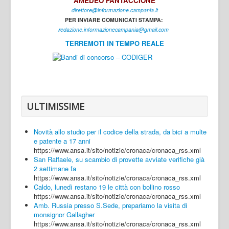
AMEDEO FANTACCIONE
direttore@informazione.campania.it
Interni
PER INVIARE COMUNICATI STAMPA:
Cultura
r
edazione.informazionecampania@gmail.com
TERREMOTI IN TEMPO REALE
Sport
Regione
Avellino
Benevento
ULTIMISSIME
Caserta
Novità allo studio per il codice della strada, da bici a multe
Napoli
e patente a 17 anni
https://www.ansa.it/sito/notizie/cronaca/cronaca_rss.xml
Salerno
San Raffaele, su scambio di provette avviate verifiche già
2 settimane fa
Login
https://www.ansa.it/sito/notizie/cronaca/cronaca_rss.xml
Caldo, lunedì restano 19 le città con bollino rosso
https://www.ansa.it/sito/notizie/cronaca/cronaca_rss.xml
Amb. Russia presso S.Sede, prepariamo la visita di
monsignor Gallagher
https://www.ansa.it/sito/notizie/cronaca/cronaca_rss.xml