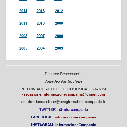
2014
2013
2012
2011
2010
2009
2008
2007
2006
2005
2004
2003
Direttore Responsabile
Amedeo Fantaccione
PER INVIARE ARTICOLI O COMUNICATI STAMPA
-
redazione.informazionecampania@gmail.com
pec:
dott.fantaccione@pecgiornalisti.campania.it
TWITTER
:
@inforcampania
FACEBOOK
:
informazione.campania
INSTAGRAM
:
InformazioneCampania