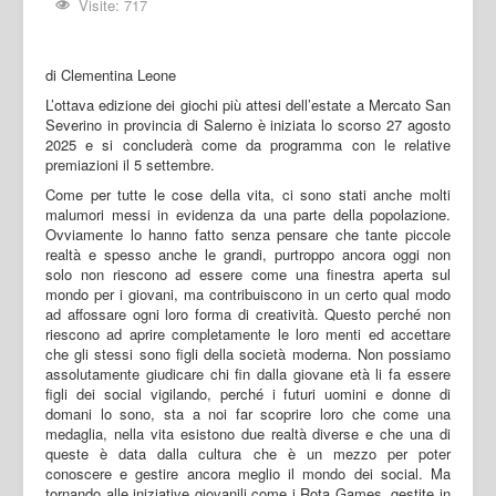
Visite: 717
di Clementina Leone
L’ottava edizione dei giochi più attesi dell’estate a Mercato San
Severino in provincia di Salerno è iniziata lo scorso 27 agosto
2025 e si concluderà come da programma con le relative
premiazioni il 5 settembre.
Come per tutte le cose della vita, ci sono stati anche molti
malumori messi in evidenza da una parte della popolazione.
Ovviamente lo hanno fatto senza pensare che tante piccole
realtà e spesso anche le grandi, purtroppo ancora oggi non
solo non riescono ad essere come una finestra aperta sul
mondo per i giovani, ma contribuiscono in un certo qual modo
ad affossare ogni loro forma di creatività. Questo perché non
riescono ad aprire completamente le loro menti ed accettare
che gli stessi sono figli della società moderna. Non possiamo
assolutamente giudicare chi fin dalla giovane età li fa essere
figli dei social vigilando, perché i futuri uomini e donne di
domani lo sono, sta a noi far scoprire loro che come una
medaglia, nella vita esistono due realtà diverse e che una di
queste è data dalla cultura che è un mezzo per poter
conoscere e gestire ancora meglio il mondo dei social. Ma
tornando alle iniziative giovanili come i Rota Games, gestite in