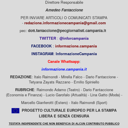
Direttore Responsabile
Amedeo Fantaccione
PER INVIARE ARTICOLI O COMUNICATI STAMPA
-
redazione.informazionecampania@gmail.com
pec:
dott.fantaccione@pecgiornalisti.campania.it
TWITTER
:
@inforcampania
FACEBOOK
:
informazione.campania
INSTAGRAM
:
InformazioneCampania
Canale Whattsapp
:
informazione.campania.it
REDAZIONE
: Italo Raimondi - Mirella Falco - Dario Fantaccione -
Tetyana Zayats Razzano - Emilio Spiniello
RUBRICHE
: Raimondo Adamo (Teatro) - Dario Fantaccione
(Economia e Finanza) - Lucio Garofalo (Attualità) - Lina Gatto (Moda) -
Marcello Gianferotti (Estero) - Italo Raimondi (Sport)
PROGETTO CULTURALE EUROPEO PER LA STAMPA
LIBERA E SENZA CENSURA
TESTATA INDIPENDENTE CHE NON BENEFICIA DI ALCUN CONTRIBUTO PUBBLICO