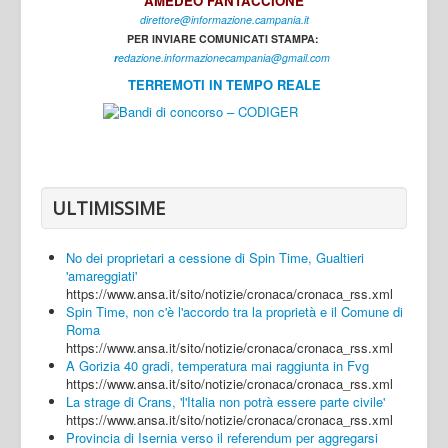
AMEDEO FANTACCIONE
direttore@informazione.campania.it
Interni
PER INVIARE COMUNICATI STAMPA:
Cultura
r
edazione.informazionecampania@gmail.com
TERREMOTI IN TEMPO REALE
Sport
Regione
Avellino
Benevento
ULTIMISSIME
Caserta
No dei proprietari a cessione di Spin Time, Gualtieri
Napoli
'amareggiati'
https://www.ansa.it/sito/notizie/cronaca/cronaca_rss.xml
Salerno
Spin Time, non c'è l'accordo tra la proprietà e il Comune di
Roma
Login
https://www.ansa.it/sito/notizie/cronaca/cronaca_rss.xml
A Gorizia 40 gradi, temperatura mai raggiunta in Fvg
https://www.ansa.it/sito/notizie/cronaca/cronaca_rss.xml
La strage di Crans, 'l'Italia non potrà essere parte civile'
https://www.ansa.it/sito/notizie/cronaca/cronaca_rss.xml
Provincia di Isernia verso il referendum per aggregarsi