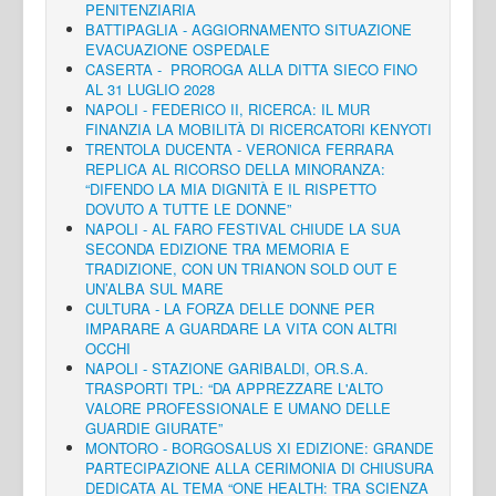
PENITENZIARIA
BATTIPAGLIA - AGGIORNAMENTO SITUAZIONE
EVACUAZIONE OSPEDALE
CASERTA - PROROGA ALLA DITTA SIECO FINO
AL 31 LUGLIO 2028
NAPOLI - FEDERICO II, RICERCA: IL MUR
FINANZIA LA MOBILITÀ DI RICERCATORI KENYOTI
TRENTOLA DUCENTA - VERONICA FERRARA
REPLICA AL RICORSO DELLA MINORANZA:
“DIFENDO LA MIA DIGNITÀ E IL RISPETTO
DOVUTO A TUTTE LE DONNE”
NAPOLI - AL FARO FESTIVAL CHIUDE LA SUA
SECONDA EDIZIONE TRA MEMORIA E
TRADIZIONE, CON UN TRIANON SOLD OUT E
UN’ALBA SUL MARE
CULTURA - LA FORZA DELLE DONNE PER
IMPARARE A GUARDARE LA VITA CON ALTRI
OCCHI
NAPOLI - STAZIONE GARIBALDI, OR.S.A.
TRASPORTI TPL: “DA APPREZZARE L'ALTO
VALORE PROFESSIONALE E UMANO DELLE
GUARDIE GIURATE”
MONTORO - BORGOSALUS XI EDIZIONE: GRANDE
PARTECIPAZIONE ALLA CERIMONIA DI CHIUSURA
DEDICATA AL TEMA “ONE HEALTH: TRA SCIENZA