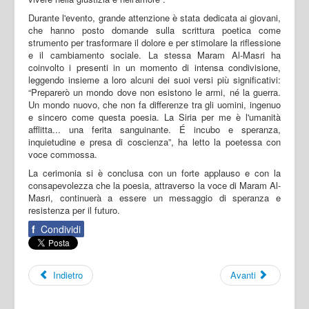
Durante l'evento, grande attenzione è stata dedicata ai giovani,
che hanno posto domande sulla scrittura poetica come
strumento per trasformare il dolore e per stimolare la riflessione
e il cambiamento sociale. La stessa Maram Al-Masri ha
coinvolto i presenti in un momento di intensa condivisione,
leggendo insieme a loro alcuni dei suoi versi più significativi:
“Preparerò un mondo dove non esistono le armi, né la guerra.
Un mondo nuovo, che non fa differenze tra gli uomini, ingenuo
e sincero come questa poesia. La Siria per me è l'umanità
afflitta... una ferita sanguinante. É incubo e speranza,
inquietudine e presa di coscienza”, ha letto la poetessa con
voce commossa.
La cerimonia si è conclusa con un forte applauso e con la
consapevolezza che la poesia, attraverso la voce di Maram Al-
Masri, continuerà a essere un messaggio di speranza e
resistenza per il futuro.
f
Condividi
Indietro
Avanti