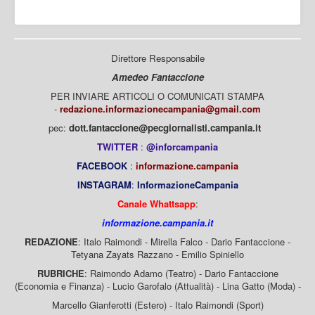
Direttore Responsabile
Amedeo Fantaccione
PER INVIARE ARTICOLI O COMUNICATI STAMPA
-
redazione.informazionecampania@gmail.com
pec:
dott.fantaccione@pecgiornalisti.campania.it
TWITTER
:
@inforcampania
FACEBOOK
:
informazione.campania
INSTAGRAM
:
InformazioneCampania
Canale Whattsapp
:
informazione.campania.it
REDAZIONE
: Italo Raimondi - Mirella Falco - Dario Fantaccione -
Tetyana Zayats Razzano - Emilio Spiniello
RUBRICHE
: Raimondo Adamo (Teatro) - Dario Fantaccione
(Economia e Finanza) - Lucio Garofalo (Attualità) - Lina Gatto (Moda) -
Marcello Gianferotti (Estero) - Italo Raimondi (Sport)