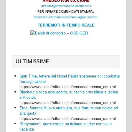
AMEDEO FANTACCIONE
direttore@informazione.campania.it
Interni
PER INVIARE COMUNICATI STAMPA:
Cultura
r
edazione.informazionecampania@gmail.com
TERREMOTI IN TEMPO REALE
Sport
Regione
Avellino
Benevento
ULTIMISSIME
Caserta
Spin Time, lettera del Nobel Parisi 'sostenere chi combatte
Napoli
l'emarginazione'
https://www.ansa.it/sito/notizie/cronaca/cronaca_rss.xml
Salerno
Blackout blocca acquedotto, si rischia crisi idrica a Ischia
e Procida
Login
https://www.ansa.it/sito/notizie/cronaca/cronaca_rss.xml
Etna, fontana di lava attenuata, due fratture con colate ad
alta quota
https://www.ansa.it/sito/notizie/cronaca/cronaca_rss.xml
"Staycation", quest'estate un italiano su due non va in
vacanza