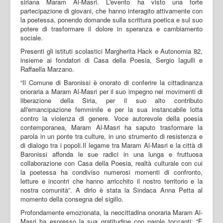
siriana Maram Al-Masri. L'evento ha visto una forte
partecipazione di giovani, che hanno interagito attivamente con
la poetessa, ponendo domande sulla scrittura poetica e sul suo
potere di trasformare il dolore in speranza e cambiamento
sociale.
Presenti gli istituti scolastici Margherita Hack e Autonomia 82,
insieme ai fondatori di Casa della Poesia, Sergio Iagulli e
Raffaella Marzano.
“Il Comune di Baronissi è onorato di conferire la cittadinanza
onoraria a Maram Al-Masri per il suo impegno nei movimenti di
liberazione della Siria, per il suo alto contributo
all'emancipazione femminile e per la sua instancabile lotta
contro la violenza di genere. Voce autorevole della poesia
contemporanea, Maram Al-Masri ha saputo trasformare la
parola in un ponte tra culture, in uno strumento di resistenza e
di dialogo tra i popoli.Il legame tra Maram Al-Masri e la città di
Baronissi affonda le sue radici in una lunga e fruttuosa
collaborazione con Casa della Poesia, realtà culturale con cui
la poetessa ha condiviso numerosi momenti di confronto,
letture e incontri che hanno arricchito il nostro territorio e la
nostra comunità”. A dirlo è stata la Sindaca Anna Petta al
momento della consegna del sigillo.
Profondamente emozionata, la neocittadina onoraria Maram Al-
Masri ha espresso la sua gratitudine con parole toccanti: “È