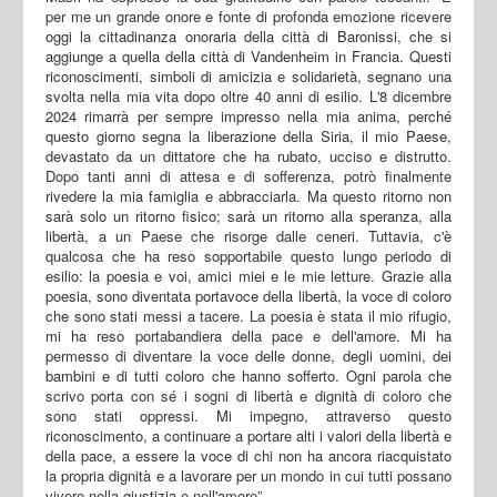
per me un grande onore e fonte di profonda emozione ricevere
oggi la cittadinanza onoraria della città di Baronissi, che si
aggiunge a quella della città di Vandenheim in Francia. Questi
riconoscimenti, simboli di amicizia e solidarietà, segnano una
svolta nella mia vita dopo oltre 40 anni di esilio. L'8 dicembre
2024 rimarrà per sempre impresso nella mia anima, perché
questo giorno segna la liberazione della Siria, il mio Paese,
devastato da un dittatore che ha rubato, ucciso e distrutto.
Dopo tanti anni di attesa e di sofferenza, potrò finalmente
rivedere la mia famiglia e abbracciarla. Ma questo ritorno non
sarà solo un ritorno fisico; sarà un ritorno alla speranza, alla
libertà, a un Paese che risorge dalle ceneri. Tuttavia, c'è
qualcosa che ha reso sopportabile questo lungo periodo di
esilio: la poesia e voi, amici miei e le mie letture. Grazie alla
poesia, sono diventata portavoce della libertà, la voce di coloro
che sono stati messi a tacere. La poesia è stata il mio rifugio,
mi ha reso portabandiera della pace e dell'amore. Mi ha
permesso di diventare la voce delle donne, degli uomini, dei
bambini e di tutti coloro che hanno sofferto. Ogni parola che
scrivo porta con sé i sogni di libertà e dignità di coloro che
sono stati oppressi. Mi impegno, attraverso questo
riconoscimento, a continuare a portare alti i valori della libertà e
della pace, a essere la voce di chi non ha ancora riacquistato
la propria dignità e a lavorare per un mondo in cui tutti possano
vivere nella giustizia e nell'amore”.