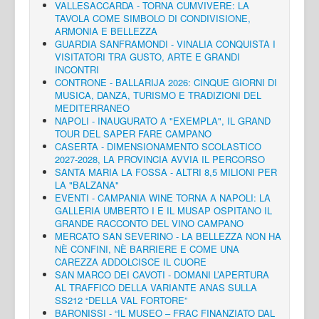
VALLESACCARDA - TORNA CUMVIVERE: LA
TAVOLA COME SIMBOLO DI CONDIVISIONE,
ARMONIA E BELLEZZA
GUARDIA SANFRAMONDI - VINALIA CONQUISTA I
VISITATORI TRA GUSTO, ARTE E GRANDI
INCONTRI
CONTRONE - BALLARIJA 2026: CINQUE GIORNI DI
MUSICA, DANZA, TURISMO E TRADIZIONI DEL
MEDITERRANEO
NAPOLI - INAUGURATO A "EXEMPLA", IL GRAND
TOUR DEL SAPER FARE CAMPANO
CASERTA - DIMENSIONAMENTO SCOLASTICO
2027-2028, LA PROVINCIA AVVIA IL PERCORSO
SANTA MARIA LA FOSSA - ALTRI 8,5 MILIONI PER
LA "BALZANA"
EVENTI - CAMPANIA WINE TORNA A NAPOLI: LA
GALLERIA UMBERTO I E IL MUSAP OSPITANO IL
GRANDE RACCONTO DEL VINO CAMPANO
MERCATO SAN SEVERINO - LA BELLEZZA NON HA
NÈ CONFINI, NÈ BARRIERE E COME UNA
CAREZZA ADDOLCISCE IL CUORE
SAN MARCO DEI CAVOTI - DOMANI L’APERTURA
AL TRAFFICO DELLA VARIANTE ANAS SULLA
SS212 “DELLA VAL FORTORE”
BARONISSI - “IL MUSEO – FRAC FINANZIATO DAL