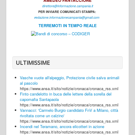
AMEDEO FANTACCIONE
direttore@informazione.campania.it
Interni
PER INVIARE COMUNICATI STAMPA:
Cultura
r
edazione.informazionecampania@gmail.com
TERREMOTI IN TEMPO REALE
Sport
Regione
Avellino
Benevento
ULTIMISSIME
Caserta
Vasche vuote all'alpeggio, Protezione civile salva animali
Napoli
al pascolo
https://www.ansa.it/sito/notizie/cronaca/cronaca_rss.xml
Salerno
Finto candelotto in buca delle lettere della sorella del
capomafia Santapaola
Login
https://www.ansa.it/sito/notizie/cronaca/cronaca_rss.xml
Vannacci: 'Carmelo Burgio candidato FnV a Milano, città
rivoltata come un calzino'
https://www.ansa.it/sito/notizie/cronaca/cronaca_rss.xml
Incendi nel Teramano, ancora elicotteri in azione
https://www.ansa.it/sito/notizie/cronaca/cronaca_rss.xml