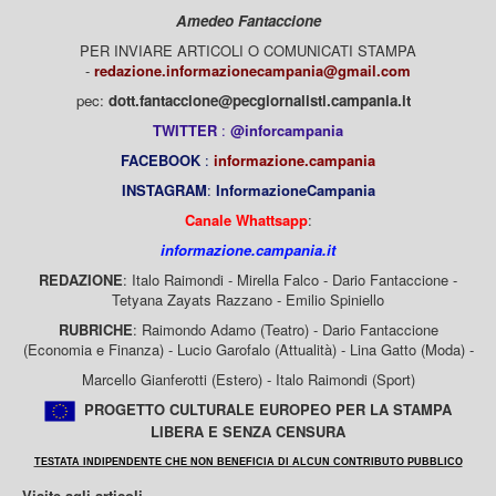
Amedeo Fantaccione
PER INVIARE ARTICOLI O COMUNICATI STAMPA
-
redazione.informazionecampania@gmail.com
pec:
dott.fantaccione@pecgiornalisti.campania.it
TWITTER
:
@inforcampania
FACEBOOK
:
informazione.campania
INSTAGRAM
:
InformazioneCampania
Canale Whattsapp
:
informazione.campania.it
REDAZIONE
: Italo Raimondi - Mirella Falco - Dario Fantaccione -
Tetyana Zayats Razzano - Emilio Spiniello
RUBRICHE
: Raimondo Adamo (Teatro) - Dario Fantaccione
(Economia e Finanza) - Lucio Garofalo (Attualità) - Lina Gatto (Moda) -
Marcello Gianferotti (Estero) - Italo Raimondi (Sport)
PROGETTO CULTURALE EUROPEO PER LA STAMPA
LIBERA E SENZA CENSURA
TESTATA INDIPENDENTE CHE NON BENEFICIA DI ALCUN CONTRIBUTO PUBBLICO
Visite agli articoli