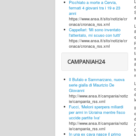
L
Picchiato a morte a Cervia,
fermati 4 giovani tra i 19 e 23
anni
a
https://www.ansa.it/sito/notizie/cr
onaca/cronaca_rss.xml
L
Cappellari: 'Mi sono inventato
i
l'attentato, mi scuso con tutti'
q
https://www.ansa.it/sito/notizie/cr
p
onaca/cronaca_rss.xml
f
s
CAMPANIAH24
i
m
Il Bufalo e Sammarzano, nuova
serie gialla di Maurizio De
Giovanni
d
http://www.ansa.it/campania/notiz
l
ie/campania_rss.xml
Fucci, 'Meloni sperpera miliardi
per armi in Ucraina mentre fisco
uccide partite Iva'
d
http://www.ansa.it/campania/notiz
l
ie/campania_rss.xml
C
In una ex cava nasce il primo
M