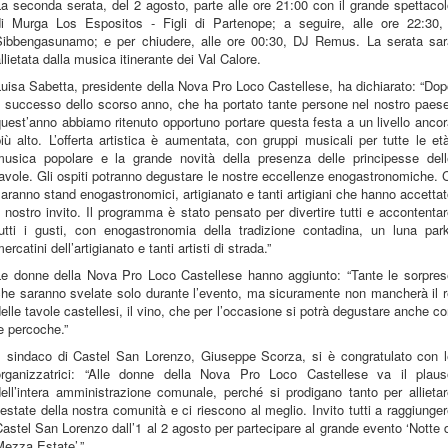
a seconda serata, del 2 agosto, parte alle ore 21:00 con il grande spettaco
di Murga Los Espositos - Figli di Partenope; a seguire, alle ore 22:30, 
Sibbengasunamo; e per chiudere, alle ore 00:30, DJ Remus. La serata sar
llietata dalla musica itinerante dei Val Calore.
uisa Sabetta, presidente della Nova Pro Loco Castellese, ha dichiarato: “Do
l successo dello scorso anno, che ha portato tante persone nel nostro paes
uest’anno abbiamo ritenuto opportuno portare questa festa a un livello anco
iù alto. L’offerta artistica è aumentata, con gruppi musicali per tutte le et
musica popolare e la grande novità della presenza delle principesse dell
avole. Gli ospiti potranno degustare le nostre eccellenze enogastronomiche. 
aranno stand enogastronomici, artigianato e tanti artigiani che hanno accetta
l nostro invito. Il programma è stato pensato per divertire tutti e accontenta
tutti i gusti, con enogastronomia della tradizione contadina, un luna park
ercatini dell’artigianato e tanti artisti di strada.”
Le donne della Nova Pro Loco Castellese hanno aggiunto: “Tante le sorpres
che saranno svelate solo durante l’evento, ma sicuramente non mancherà il r
elle tavole castellesi, il vino, che per l’occasione si potrà degustare anche c
e percoche.”
Il sindaco di Castel San Lorenzo, Giuseppe Scorza, si è congratulato con l
organizzatrici: “Alle donne della Nova Pro Loco Castellese va il plaus
ell’intera amministrazione comunale, perché si prodigano tanto per allieta
’estate della nostra comunità e ci riescono al meglio. Invito tutti a raggiunge
astel San Lorenzo dall’1 al 2 agosto per partecipare al grande evento ‘Notte 
ezza Estate’.”