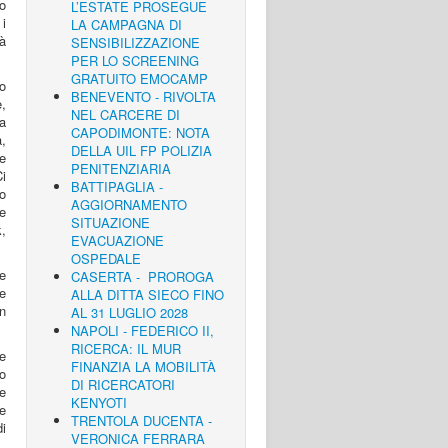
lo
L’ESTATE PROSEGUE
i
LA CAMPAGNA DI
à
SENSIBILIZZAZIONE
PER LO SCREENING
GRATUITO EMOCAMP
po
BENEVENTO - RIVOLTA
e,
NEL CARCERE DI
ra
CAPODIMONTE: NOTA
à,
DELLA UIL FP POLIZIA
e
PENITENZIARIA
Ci
BATTIPAGLIA -
to
AGGIORNAMENTO
re
SITUAZIONE
,
EVACUAZIONE
OSPEDALE
e
CASERTA - PROROGA
e
ALLA DITTA SIECO FINO
on
AL 31 LUGLIO 2028
NAPOLI - FEDERICO II,
RICERCA: IL MUR
e
FINANZIA LA MOBILITÀ
o
DI RICERCATORI
re
KENYOTI
re
TRENTOLA DUCENTA -
di
VERONICA FERRARA