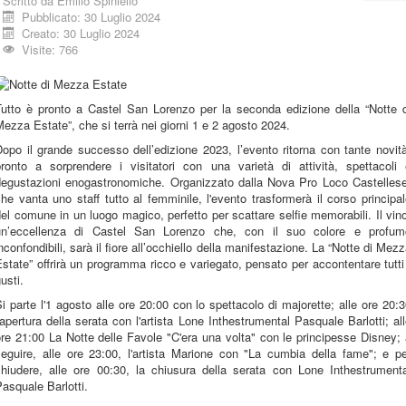
Scritto da
Emilio Spiniello
Pubblicato: 30 Luglio 2024
Creato: 30 Luglio 2024
Visite: 766
Tutto è pronto a Castel San Lorenzo per la seconda edizione della “Notte d
ezza Estate”, che si terrà nei giorni 1 e 2 agosto 2024.
opo il grande successo dell’edizione 2023, l’evento ritorna con tante novit
pronto a sorprendere i visitatori con una varietà di attività, spettacoli 
degustazioni enogastronomiche. Organizzato dalla Nova Pro Loco Castellese
he vanta uno staff tutto al femminile, l'evento trasformerà il corso principa
el comune in un luogo magico, perfetto per scattare selfie memorabili. Il vin
un’eccellenza di Castel San Lorenzo che, con il suo colore e profum
nconfondibili, sarà il fiore all’occhiello della manifestazione. La “Notte di Mez
state” offrirà un programma ricco e variegato, pensato per accontentare tutti
usti.
i parte l'1 agosto alle ore 20:00 con lo spettacolo di majorette; alle ore 20:
'apertura della serata con l'artista Lone Inthestrumental Pasquale Barlotti; al
re 21:00 La Notte delle Favole "C'era una volta" con le principesse Disney;
seguire, alle ore 23:00, l'artista Marione con "La cumbia della fame"; e pe
chiudere, alle ore 00:30, la chiusura della serata con Lone Inthestrumenta
asquale Barlotti.