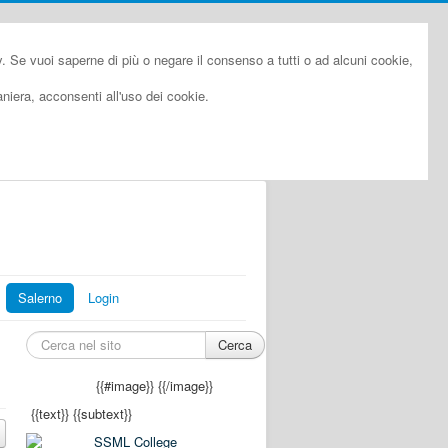
cy. Se vuoi saperne di più o negare il consenso a tutti o ad alcuni cookie,
iera, acconsenti all'uso dei cookie.
Salerno
Login
Cerca
{{#image}}
{{/image}}
{{text}}
{{subtext}}