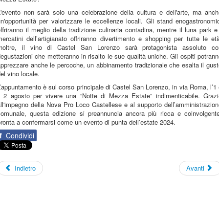
L'evento non sarà solo una celebrazione della cultura e dell'arte, ma anch
n'opportunità per valorizzare le eccellenze locali. Gli stand enogastronomi
ffriranno il meglio della tradizione culinaria contadina, mentre il luna park e
ercatini dell’artigianato offriranno divertimento e shopping per tutte le et
Inoltre, il vino di Castel San Lorenzo sarà protagonista assoluto co
egustazioni che metteranno in risalto le sue qualità uniche. Gli ospiti potran
pprezzare anche le percoche, un abbinamento tradizionale che esalta il gus
el vino locale.
’appuntamento è sul corso principale di Castel San Lorenzo, in via Roma, l’1
il 2 agosto per vivere una “Notte di Mezza Estate” indimenticabile. Grazi
ll'impegno della Nova Pro Loco Castellese e al supporto dell’amministrazio
comunale, questa edizione si preannuncia ancora più ricca e coinvolgente
ronta a confermarsi come un evento di punta dell’estate 2024.
f
Condividi
Indietro
Avanti