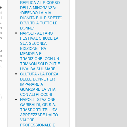
REPLICA AL RICORSO
e
DELLA MINORANZA:
ci
“DIFENDO LA MIA
 i
DIGNITÀ E IL RISPETTO
à.
DOVUTO A TUTTE LE
n
DONNE”
no
NAPOLI - AL FARO
to
FESTIVAL CHIUDE LA
SUA SECONDA
EDIZIONE TRA
 e
MEMORIA E
e
TRADIZIONE, CON UN
ne
TRIANON SOLD OUT E
,
UN’ALBA SUL MARE
CULTURA - LA FORZA
DELLE DONNE PER
IMPARARE A
GUARDARE LA VITA
CON ALTRI OCCHI
NAPOLI - STAZIONE
GARIBALDI, OR.S.A.
TRASPORTI TPL: “DA
APPREZZARE L'ALTO
VALORE
PROFESSIONALE E