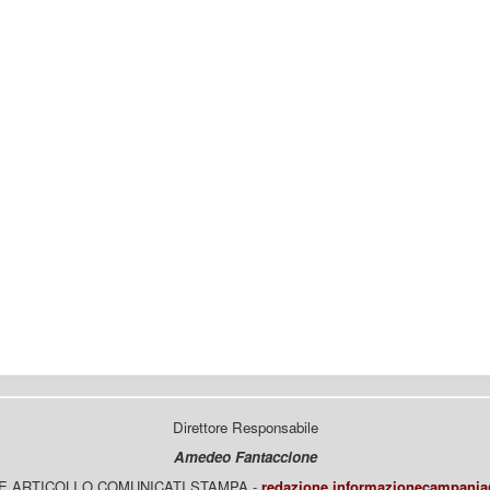
Direttore Responsabile
Amedeo Fantaccione
E ARTICOLI O COMUNICATI STAMPA -
redazione.informazionecampani