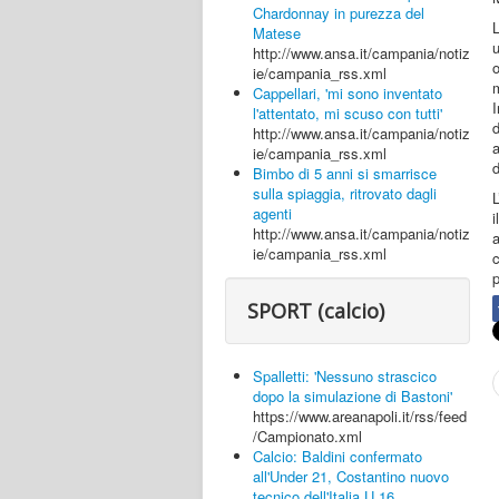
Chardonnay in purezza del
Matese
u
http://www.ansa.it/campania/notiz
o
ie/campania_rss.xml
m
Cappellari, 'mi sono inventato
l'attentato, mi scuso con tutti'
d
http://www.ansa.it/campania/notiz
a
ie/campania_rss.xml
d
Bimbo di 5 anni si smarrisce
sulla spiaggia, ritrovato dagli
L
agenti
http://www.ansa.it/campania/notiz
a
ie/campania_rss.xml
p
SPORT (calcio)
Spalletti: 'Nessuno strascico
dopo la simulazione di Bastoni'
https://www.areanapoli.it/rss/feed
/Campionato.xml
Calcio: Baldini confermato
all'Under 21, Costantino nuovo
tecnico dell'Italia U.16