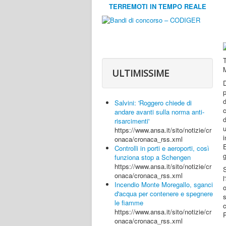
TERREMOTI IN TEMPO REALE
M
ULTIMISSIME
D
Salvini: 'Roggero chiede di
c
andare avanti sulla norma anti-
d
risarcimenti'
https://www.ansa.it/sito/notizie/cr
i
onaca/cronaca_rss.xml
E
Controlli in porti e aeroporti, così
g
funziona stop a Schengen
https://www.ansa.it/sito/notizie/cr
S
onaca/cronaca_rss.xml
l
Incendio Monte Moregallo, sganci
o
d'acqua per contenere e spegnere
le fiamme
https://www.ansa.it/sito/notizie/cr
P
onaca/cronaca_rss.xml