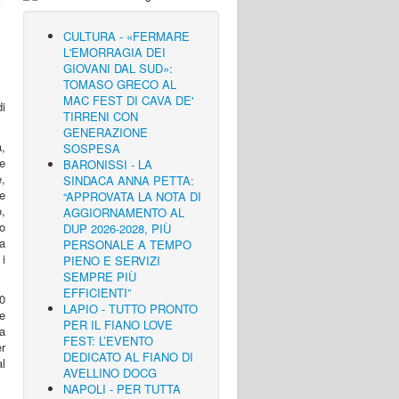
CULTURA - «FERMARE
L'EMORRAGIA DEI
GIOVANI DAL SUD»:
TOMASO GRECO AL
MAC FEST DI CAVA DE'
i
TIRRENI CON
GENERAZIONE
à,
SOSPESA
e
BARONISSI - LA
,
SINDACA ANNA PETTA:
le
“APPROVATA LA NOTA DI
o,
AGGIORNAMENTO AL
o
DUP 2026-2028, PIÙ
za
PERSONALE A TEMPO
 i
PIENO E SERVIZI
SEMPRE PIÙ
EFFICIENTI”
30
LAPIO - TUTTO PRONTO
le
PER IL FIANO LOVE
 a
FEST: L’EVENTO
r
DEDICATO AL FIANO DI
l
AVELLINO DOCG
NAPOLI - PER TUTTA