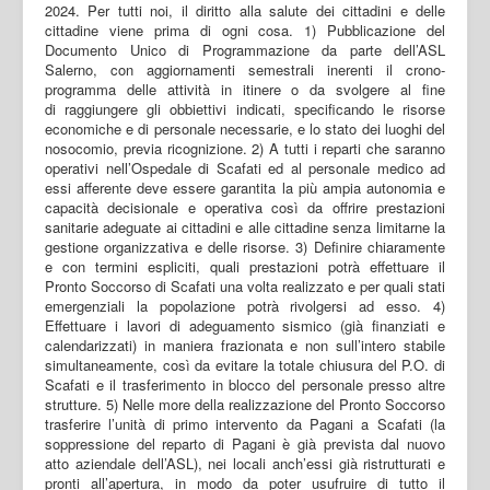
2024. Per tutti noi, il diritto alla salute dei cittadini e delle
cittadine viene prima di ogni cosa. 1) Pubblicazione del
Documento Unico di Programmazione da parte dell’ASL
Salerno, con aggiornamenti semestrali inerenti il crono-
programma delle attività in itinere o da svolgere al fine
di raggiungere gli obbiettivi indicati, specificando le risorse
economiche e di personale necessarie, e lo stato dei luoghi del
nosocomio, previa ricognizione. 2) A tutti i reparti che saranno
operativi nell’Ospedale di Scafati ed al personale medico ad
essi afferente deve essere garantita la più ampia autonomia e
capacità decisionale e operativa così da offrire prestazioni
sanitarie adeguate ai cittadini e alle cittadine senza limitarne la
gestione organizzativa e delle risorse. 3) Definire chiaramente
e con termini espliciti, quali prestazioni potrà effettuare il
Pronto Soccorso di Scafati una volta realizzato e per quali stati
emergenziali la popolazione potrà rivolgersi ad esso. 4)
Effettuare i lavori di adeguamento sismico (già finanziati e
calendarizzati) in maniera frazionata e non sull’intero stabile
simultaneamente, così da evitare la totale chiusura del P.O. di
Scafati e il trasferimento in blocco del personale presso altre
strutture. 5) Nelle more della realizzazione del Pronto Soccorso
trasferire l’unità di primo intervento da Pagani a Scafati (la
soppressione del reparto di Pagani è già prevista dal nuovo
atto aziendale dell’ASL), nei locali anch’essi già ristrutturati e
pronti all’apertura, in modo da poter usufruire di tutto il