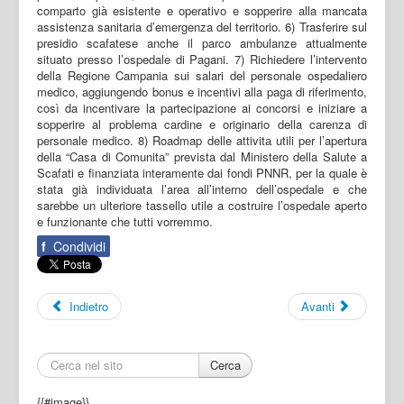
comparto già esistente e operativo e sopperire alla mancata
assistenza sanitaria d’emergenza del territorio. 6) Trasferire sul
presidio scafatese anche il parco ambulanze attualmente
situato presso l’ospedale di Pagani. 7) Richiedere l’intervento
della Regione Campania sui salari del personale ospedaliero
medico, aggiungendo bonus e incentivi alla paga di riferimento,
così da incentivare la partecipazione ai concorsi e iniziare a
sopperire al problema cardine e originario della carenza di
personale medico. 8) Roadmap delle attivitа utili per l’apertura
della “Casa di Comunitа” prevista dal Ministero della Salute a
Scafati e finanziata interamente dai fondi PNNR, per la quale è
stata già individuata l’area all’interno dell’ospedale e che
sarebbe un ulteriore tassello utile a costruire l’ospedale aperto
e funzionante che tutti vorremmo.
f
Condividi
Indietro
Avanti
Cerca
{{#image}}