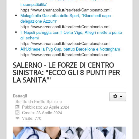
incompatibilità'
https://www.areanapoli.it/rss/feed/Campionato.xml
Malagò alla Gazzetta dello Sport, "Bianchedi capo
delegazione Azzurri"
https://www.areanapoli.it/rss/feed/Campionato.xml
Il Napoli pareggia con il Celta Vigo, Allegri mette a punto
gli schemi
https://www.areanapoli.it/rss/feed/Campionato.xml
All'Udinese la Fvg Cup, battuti Barcellona e Nottingham
https://www.areanapoli.it/rss/feed/Campionato.xml
SALERNO - LE FORZE DI CENTRO
SINISTRA: "ECCO GLI 8 PUNTI PER
LA SANITA'"
Dettagli
Scritto da
Emilio Spiniello
Pubblicato: 28 Aprile 2024
Creato: 28 Aprile 2024
Visite: 770