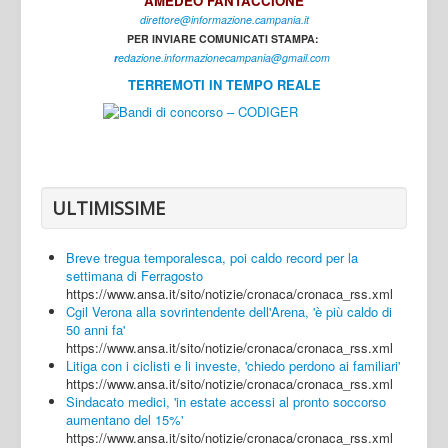
AMEDEO FANTACCIONE
direttore@informazione.campania.it
Interni
PER INVIARE COMUNICATI STAMPA:
Cultura
r
edazione.informazionecampania@gmail.com
TERREMOTI IN TEMPO REALE
Sport
Regione
Avellino
Benevento
ULTIMISSIME
Caserta
Breve tregua temporalesca, poi caldo record per la
Napoli
settimana di Ferragosto
https://www.ansa.it/sito/notizie/cronaca/cronaca_rss.xml
Salerno
Cgil Verona alla sovrintendente dell'Arena, 'è più caldo di
50 anni fa'
Login
https://www.ansa.it/sito/notizie/cronaca/cronaca_rss.xml
Litiga con i ciclisti e li investe, 'chiedo perdono ai familiari'
https://www.ansa.it/sito/notizie/cronaca/cronaca_rss.xml
Sindacato medici, 'in estate accessi al pronto soccorso
aumentano del 15%'
https://www.ansa.it/sito/notizie/cronaca/cronaca_rss.xml