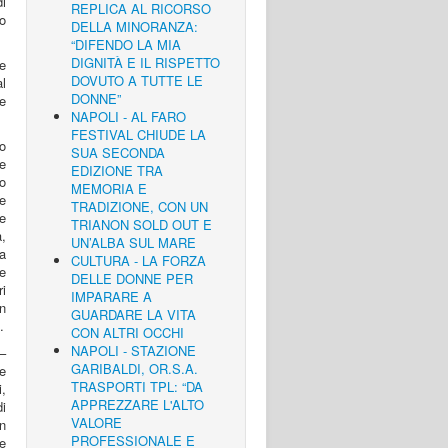
i
REPLICA AL RICORSO
ro
DELLA MINORANZA:
“DIFENDO LA MIA
DIGNITÀ E IL RISPETTO
e
DOVUTO A TUTTE LE
l
DONNE”
ne
NAPOLI - AL FARO
FESTIVAL CHIUDE LA
o
SUA SECONDA
te
EDIZIONE TRA
no
MEMORIA E
e
TRADIZIONE, CON UN
te
TRIANON SOLD OUT E
,
UN’ALBA SUL MARE
a
CULTURA - LA FORZA
e
DELLE DONNE PER
ri
IMPARARE A
in
GUARDARE LA VITA
.
CON ALTRI OCCHI
NAPOLI - STAZIONE
–
GARIBALDI, OR.S.A.
ue
TRASPORTI TPL: “DA
i,
APPREZZARE L'ALTO
i
VALORE
n
PROFESSIONALE E
e