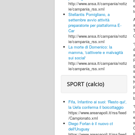
http://www.ansa.it/campania/notiz
e
ie/campania_rss.xml
Stellantis Pomigliano, a
settembre avvio attività
preparatorie per piattaforma E-
T
Car
http://www.ansa.it/campania/notiz
ie/campania_rss.xml
La morte di Domenico: la
d
mamma, 'cattiverie e malvagità
a
sui social'
http://www.ansa.it/campania/notiz
g
ie/campania_rss.xml
SPORT (calcio)
P
r
b
Fifa, Infantino ai suoi: 'Resto qui',
la Uefa conferma il boicottaggio
r
https://www.areanapoli.it/rss/feed
e
/Campionato.xml
Diego Forlan è il nuovo ct
dell'Uruguay
https://www.areanapoli.it/rss/feed