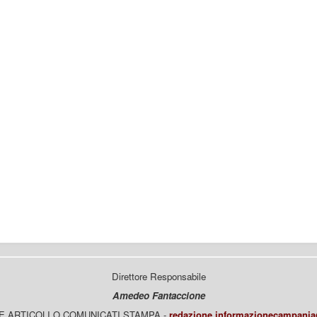
Direttore Responsabile
Amedeo Fantaccione
E ARTICOLI O COMUNICATI STAMPA -
redazione.informazionecampani