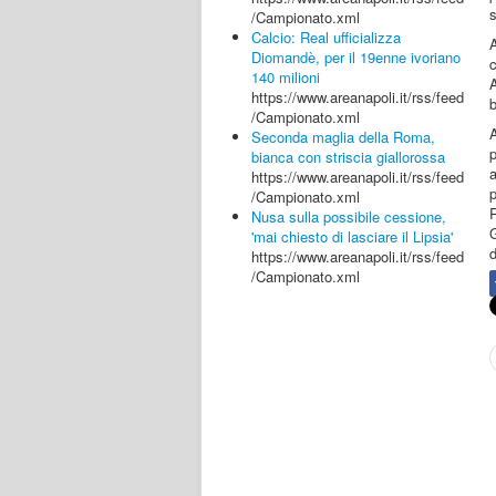
s
/Campionato.xml
Calcio: Real ufficializza
Diomandè, per il 19enne ivoriano
140 milioni
https://www.areanapoli.it/rss/feed
/Campionato.xml
A
Seconda maglia della Roma,
p
bianca con striscia giallorossa
a
https://www.areanapoli.it/rss/feed
/Campionato.xml
R
Nusa sulla possibile cessione,
'mai chiesto di lasciare il Lipsia'
https://www.areanapoli.it/rss/feed
/Campionato.xml