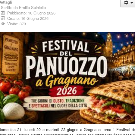
ettagli
Scritto da
Emilio Spiniello
Pubblicato: 16 Giugno 2026
Creato: 16 Giugno 2026
Visite: 373
Domenica 21, lunedì 22 e martedì 23 giugno a Gragnano torna il Festival de
Panuozzo, atteso evento enogastronomico, ormai appuntamento fisso per tutt