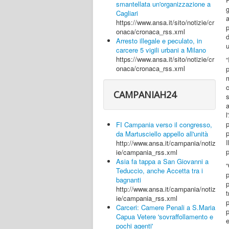
smantellata un'organizzazione a
g
Cagliari
a
https://www.ansa.it/sito/notizie/cr
p
onaca/cronaca_rss.xml
Arresto illegale e peculato, in
u
carcere 5 vigili urbani a Milano
https://www.ansa.it/sito/notizie/cr
onaca/cronaca_rss.xml
m
c
CAMPANIAH24
l
FI Campania verso il congresso,
p
da Martusciello appello all'unità
http://www.ansa.it/campania/notiz
p
ie/campania_rss.xml
Asia fa tappa a San Giovanni a
Teduccio, anche Accetta tra i
p
bagnanti
http://www.ansa.it/campania/notiz
ie/campania_rss.xml
Carceri: Camere Penali a S.Maria
p
Capua Vetere 'sovraffollamento e
e
pochi agenti'