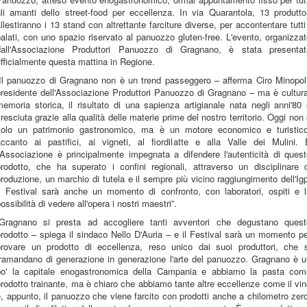
li amanti dello street-food per eccellenza. In via Quarantola, 13 produtto
llestiranno i 13 stand con altrettante farciture diverse, per accontentare tutti
alati, con uno spazio riservato al panuozzo gluten-free. L'evento, organizza
dall'Associazione Produttori Panuozzo di Gragnano, è stata presentat
fficialmente questa mattina in Regione.
“Il panuozzo di Gragnano non è un trend passeggero – afferma Ciro Minopoli
presidente dell'Associazione Produttori Panuozzo di Gragnano – ma è cultura
emoria storica, il risultato di una sapienza artigianale nata negli anni'80
resciuta grazie alla qualità delle materie prime del nostro territorio. Oggi non
solo un patrimonio gastronomico, ma è un motore economico e turistico
accanto ai pastifici, ai vigneti, al fiordilatte e alla Valle dei Mulini. 
'Associazione è principalmente impegnata a difendere l'autenticità di ques
prodotto, che ha superato i confini regionali, attraverso un disciplinare d
roduzione, un marchio di tutela e il sempre più vicino raggiungimento dell'Ig
Il Festival sarà anche un momento di confronto, con laboratori, ospiti e l
ossibilità di vedere all'opera i nostri maestri”.
“Gragnano si presta ad accogliere tanti avventori che degustano quest
rodotto – spiega il sindaco Nello D'Auria – e il Festival sarà un momento p
provare un prodotto di eccellenza, reso unico dai suoi produttori, che s
tramandano di generazione in generazione l'arte del panuozzo. Gragnano è u
po' la capitale enogastronomica della Campania e abbiamo la pasta com
rodotto trainante, ma è chiaro che abbiamo tante altre eccellenze come il vi
, appunto, il panuozzo che viene farcito con prodotti anche a chilometro zer