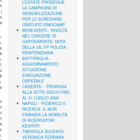
L’ESTATE PROSEGUE
ri
LA CAMPAGNA DI
 i
SENSIBILIZZAZIONE
to
PER LO SCREENING
a
GRATUITO EMOCAMP
BENEVENTO - RIVOLTA
NEL CARCERE DI
,
CAPODIMONTE: NOTA
,
DELLA UIL FP POLIZIA
 e
PENITENZIARIA
 è
BATTIPAGLIA -
,
AGGIORNAMENTO
E
SITUAZIONE
to
EVACUAZIONE
i
OSPEDALE
p.
CASERTA - PROROGA
a
ALLA DITTA SIECO FINO
AL 31 LUGLIO 2028
o
NAPOLI - FEDERICO II,
er
RICERCA: IL MUR
i
FINANZIA LA MOBILITÀ
n
DI RICERCATORI
e
KENYOTI
no
TRENTOLA DUCENTA -
o,
VERONICA FERRARA