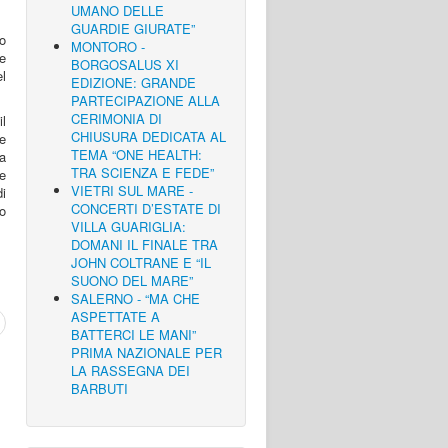
UMANO DELLE
GUARDIE GIURATE”
o
MONTORO -
e
BORGOSALUS XI
l
EDIZIONE: GRANDE
PARTECIPAZIONE ALLA
CERIMONIA DI
il
CHIUSURA DEDICATA AL
 e
TEMA “ONE HEALTH:
 a
TRA SCIENZA E FEDE”
e
VIETRI SUL MARE -
di
CONCERTI D’ESTATE DI
o
VILLA GUARIGLIA:
DOMANI IL FINALE TRA
JOHN COLTRANE E “IL
SUONO DEL MARE”
SALERNO - “MA CHE
ASPETTATE A
BATTERCI LE MANI”
PRIMA NAZIONALE PER
LA RASSEGNA DEI
BARBUTI