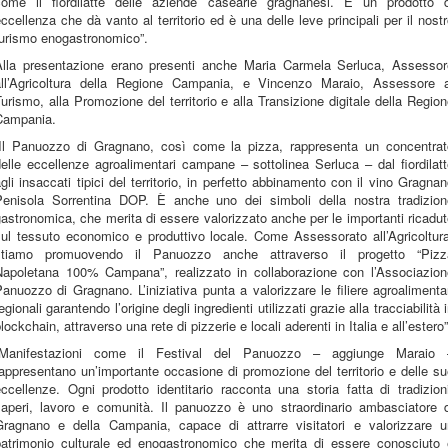
come il fiordilatte delle aziende casearie gragnanesi. È un prodotto d
ccellenza che dà vanto al territorio ed è una delle leve principali per il nost
turismo enogastronomico”.
Alla presentazione erano presenti anche Maria Carmela Serluca, Assessor
all’Agricoltura della Regione Campania, e Vincenzo Maraio, Assessore a
urismo, alla Promozione del territorio e alla Transizione digitale della Regio
Campania.
“Il Panuozzo di Gragnano, così come la pizza, rappresenta un concentrat
elle eccellenze agroalimentari campane – sottolinea Serluca – dal fiordilat
gli insaccati tipici del territorio, in perfetto abbinamento con il vino Gragna
Penisola Sorrentina DOP. È anche uno dei simboli della nostra tradizion
astronomica, che merita di essere valorizzato anche per le importanti ricadu
sul tessuto economico e produttivo locale. Come Assessorato all’Agricoltura
stiamo promuovendo il Panuozzo anche attraverso il progetto “Pizz
Napoletana 100% Campana”, realizzato in collaborazione con l’Associazion
anuozzo di Gragnano. L’iniziativa punta a valorizzare le filiere agroalimenta
egionali garantendo l’origine degli ingredienti utilizzati grazie alla tracciabilità 
lockchain, attraverso una rete di pizzerie e locali aderenti in Italia e all’estero”
“Manifestazioni come il Festival del Panuozzo – aggiunge Maraio 
appresentano un’importante occasione di promozione del territorio e delle s
ccellenze. Ogni prodotto identitario racconta una storia fatta di tradizion
saperi, lavoro e comunità. Il panuozzo è uno straordinario ambasciatore d
Gragnano e della Campania, capace di attrarre visitatori e valorizzare u
patrimonio culturale ed enogastronomico che merita di essere conosciuto 