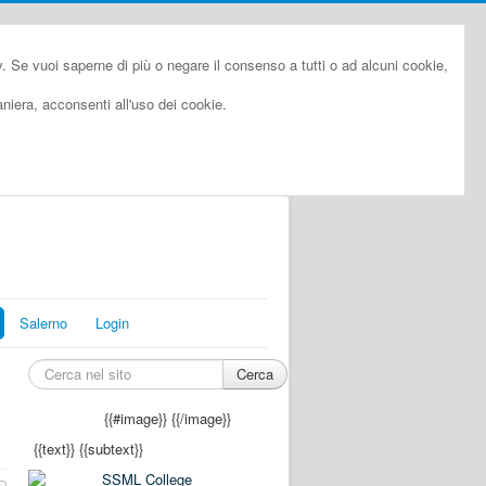
cy. Se vuoi saperne di più o negare il consenso a tutti o ad alcuni cookie,
iera, acconsenti all'uso dei cookie.
Salerno
Login
Cerca
{{#image}}
{{/image}}
{{text}}
{{subtext}}