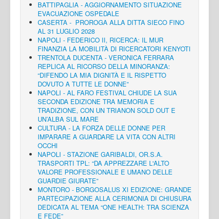
BATTIPAGLIA - AGGIORNAMENTO SITUAZIONE
EVACUAZIONE OSPEDALE
CASERTA - PROROGA ALLA DITTA SIECO FINO
AL 31 LUGLIO 2028
NAPOLI - FEDERICO II, RICERCA: IL MUR
FINANZIA LA MOBILITÀ DI RICERCATORI KENYOTI
TRENTOLA DUCENTA - VERONICA FERRARA
REPLICA AL RICORSO DELLA MINORANZA:
“DIFENDO LA MIA DIGNITÀ E IL RISPETTO
DOVUTO A TUTTE LE DONNE”
NAPOLI - AL FARO FESTIVAL CHIUDE LA SUA
SECONDA EDIZIONE TRA MEMORIA E
TRADIZIONE, CON UN TRIANON SOLD OUT E
UN’ALBA SUL MARE
CULTURA - LA FORZA DELLE DONNE PER
IMPARARE A GUARDARE LA VITA CON ALTRI
OCCHI
NAPOLI - STAZIONE GARIBALDI, OR.S.A.
TRASPORTI TPL: “DA APPREZZARE L'ALTO
VALORE PROFESSIONALE E UMANO DELLE
GUARDIE GIURATE”
MONTORO - BORGOSALUS XI EDIZIONE: GRANDE
PARTECIPAZIONE ALLA CERIMONIA DI CHIUSURA
DEDICATA AL TEMA “ONE HEALTH: TRA SCIENZA
E FEDE”