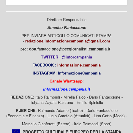
Direttore Responsabile
Amedeo Fantaccione
PER INVIARE ARTICOLI O COMUNICATI STAMPA
-
redazione.informazionecampania@gmail.com
pec:
dott.fantaccione@pecgiornalisti.campania.it
TWITTER
:
@inforcampania
FACEBOOK
:
informazione.campania
INSTAGRAM
:
InformazioneCampania
Canale Whattsapp
:
informazione.campania.it
REDAZIONE
: Italo Raimondi - Mirella Falco - Dario Fantaccione -
Tetyana Zayats Razzano - Emilio Spiniello
RUBRICHE
: Raimondo Adamo (Teatro) - Dario Fantaccione
(Economia e Finanza) - Lucio Garofalo (Attualità) - Lina Gatto (Moda) -
Marcello Gianferotti (Estero) - Italo Raimondi (Sport)
PROGETTO CULTURALE EUROPEO PER LA STAMPA