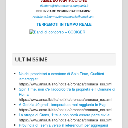
AMEDEO FANTACCIONE
direttore@informazione.campania.it
Interni
PER INVIARE COMUNICATI STAMPA:
Cultura
r
edazione.informazionecampania@gmail.com
TERREMOTI IN TEMPO REALE
Sport
Regione
Avellino
Benevento
ULTIMISSIME
Caserta
No dei proprietari a cessione di Spin Time, Gualtieri
Napoli
'amareggiati'
https://www.ansa.it/sito/notizie/cronaca/cronaca_rss.xml
Salerno
Spin Time, non c'è l'accordo tra la proprietà e il Comune di
Roma
Login
https://www.ansa.it/sito/notizie/cronaca/cronaca_rss.xml
A Gorizia 40 gradi, temperatura mai raggiunta in Fvg
https://www.ansa.it/sito/notizie/cronaca/cronaca_rss.xml
La strage di Crans, 'l'Italia non potrà essere parte civile'
https://www.ansa.it/sito/notizie/cronaca/cronaca_rss.xml
Provincia di Isernia verso il referendum per aggregarsi