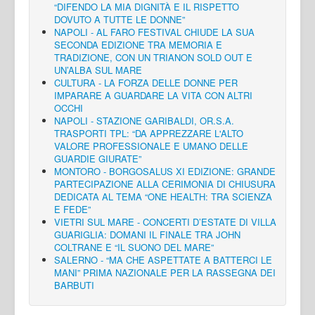
“DIFENDO LA MIA DIGNITÀ E IL RISPETTO
DOVUTO A TUTTE LE DONNE”
NAPOLI - AL FARO FESTIVAL CHIUDE LA SUA
SECONDA EDIZIONE TRA MEMORIA E
TRADIZIONE, CON UN TRIANON SOLD OUT E
UN’ALBA SUL MARE
CULTURA - LA FORZA DELLE DONNE PER
IMPARARE A GUARDARE LA VITA CON ALTRI
OCCHI
NAPOLI - STAZIONE GARIBALDI, OR.S.A.
TRASPORTI TPL: “DA APPREZZARE L'ALTO
VALORE PROFESSIONALE E UMANO DELLE
GUARDIE GIURATE”
MONTORO - BORGOSALUS XI EDIZIONE: GRANDE
PARTECIPAZIONE ALLA CERIMONIA DI CHIUSURA
DEDICATA AL TEMA “ONE HEALTH: TRA SCIENZA
E FEDE”
VIETRI SUL MARE - CONCERTI D’ESTATE DI VILLA
GUARIGLIA: DOMANI IL FINALE TRA JOHN
COLTRANE E “IL SUONO DEL MARE”
SALERNO - “MA CHE ASPETTATE A BATTERCI LE
MANI” PRIMA NAZIONALE PER LA RASSEGNA DEI
BARBUTI