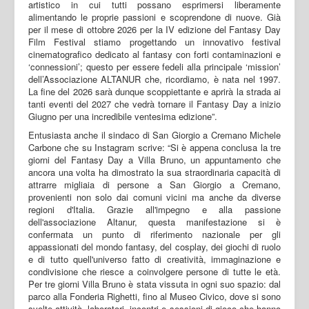
artistico in cui tutti possano esprimersi liberamente
alimentando le proprie passioni e scoprendone di nuove. Già
per il mese di ottobre 2026 per la IV edizione del Fantasy Day
Film Festival stiamo progettando un innovativo festival
cinematografico dedicato al fantasy con forti contaminazioni e
‘connessioni’; questo per essere fedeli alla principale ‘mission’
dell’Associazione ALTANUR che, ricordiamo, è nata nel 1997.
La fine del 2026 sarà dunque scoppiettante e aprirà la strada ai
tanti eventi del 2027 che vedrà tornare il Fantasy Day a inizio
Giugno per una incredibile ventesima edizione”.
Entusiasta anche il sindaco di San Giorgio a Cremano Michele
Carbone che su Instagram scrive: “Si è appena conclusa la tre
giorni del Fantasy Day a Villa Bruno, un appuntamento che
ancora una volta ha dimostrato la sua straordinaria capacità di
attrarre migliaia di persone a San Giorgio a Cremano,
provenienti non solo dai comuni vicini ma anche da diverse
regioni d'Italia. Grazie all'impegno e alla passione
dell'associazione Altanur, questa manifestazione si è
confermata un punto di riferimento nazionale per gli
appassionati del mondo fantasy, del cosplay, dei giochi di ruolo
e di tutto quell'universo fatto di creatività, immaginazione e
condivisione che riesce a coinvolgere persone di tutte le età.
Per tre giorni Villa Bruno è stata vissuta in ogni suo spazio: dal
parco alla Fonderia Righetti, fino al Museo Civico, dove si sono
svolte attività, laboratori, incontri e sessioni di gioco che hanno