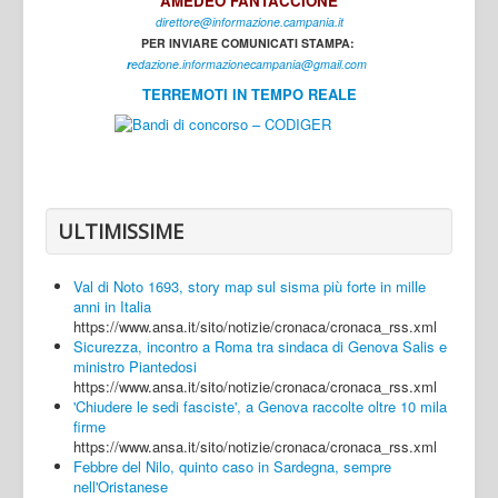
AMEDEO FANTACCIONE
direttore@informazione.campania.it
Interni
PER INVIARE COMUNICATI STAMPA:
Cultura
r
edazione.informazionecampania@gmail.com
TERREMOTI IN TEMPO REALE
Sport
Regione
Avellino
Benevento
ULTIMISSIME
Caserta
Val di Noto 1693, story map sul sisma più forte in mille
Napoli
anni in Italia
https://www.ansa.it/sito/notizie/cronaca/cronaca_rss.xml
Salerno
Sicurezza, incontro a Roma tra sindaca di Genova Salis e
ministro Piantedosi
Login
https://www.ansa.it/sito/notizie/cronaca/cronaca_rss.xml
'Chiudere le sedi fasciste', a Genova raccolte oltre 10 mila
firme
https://www.ansa.it/sito/notizie/cronaca/cronaca_rss.xml
Febbre del Nilo, quinto caso in Sardegna, sempre
nell'Oristanese