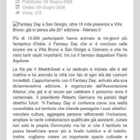
Pubblicato: 09 Giugno 2026
Creato: 09 Giugno 2026
Visite: 275
Più di 15.000 partecipanti hanno animato la tre-giorni più
fantastica d’Italia: il Fantasy Day che si è concluso nelle
scorse ore a Villa Bruno a San Giorgio a Cremano e che ha
visto tanti ospiti importanti, tra cui il famoso doppiatore Flavio
Aquilone.
La fila per il Meet&Greet a lui dedicato è iniziata alle 6 del
mattino e ha animato la città con fan di ogni età dai costumi
incredibili. L’appuntamento con il Fantasy Day, arrivato alla sua
diciannovesima edizione, è organizzato dall’Associazione
Altanur, che già è al lavoro per celebrare il prossimo anno il
ventennale. Il presidente Roberto Germano ha parlato degli
obiettivi futuri: “Il Fantasy Day si conferma come una realtà
consolidata sul territorio che intende perseguire i suoi obiettivi:
veicolare cultura, aggregare persone rafforzando l’inclusione,
ampliare le tante collaborazioni qualificate già esistenti, curare
non solo la propria Community ma far sì che il territorio ne
possa beneficiare ancor più a livello turistico e di indotto.
Inoltre, vogliamo creare un importante spazio culturale e