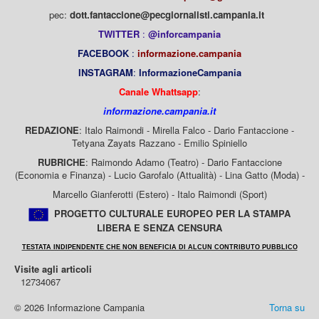
pec:
dott.fantaccione@pecgiornalisti.campania.it
TWITTER
:
@inforcampania
FACEBOOK
:
informazione.campania
INSTAGRAM
:
InformazioneCampania
Canale Whattsapp
:
informazione.campania.it
REDAZIONE
: Italo Raimondi - Mirella Falco - Dario Fantaccione -
Tetyana Zayats Razzano - Emilio Spiniello
RUBRICHE
: Raimondo Adamo (Teatro) - Dario Fantaccione
(Economia e Finanza) - Lucio Garofalo (Attualità) - Lina Gatto (Moda) -
Marcello Gianferotti (Estero) - Italo Raimondi (Sport)
PROGETTO CULTURALE EUROPEO PER LA STAMPA
LIBERA E SENZA CENSURA
TESTATA INDIPENDENTE CHE NON BENEFICIA DI ALCUN CONTRIBUTO PUBBLICO
Visite agli articoli
12734067
© 2026 Informazione Campania
Torna su