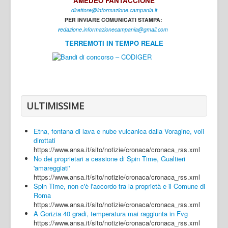
AMEDEO FANTACCIONE
direttore@informazione.campania.it
Interni
PER INVIARE COMUNICATI STAMPA:
Cultura
r
edazione.informazionecampania@gmail.com
TERREMOTI IN TEMPO REALE
Sport
Regione
Avellino
Benevento
ULTIMISSIME
Caserta
Etna, fontana di lava e nube vulcanica dalla Voragine, voli
Napoli
dirottati
https://www.ansa.it/sito/notizie/cronaca/cronaca_rss.xml
Salerno
No dei proprietari a cessione di Spin Time, Gualtieri
'amareggiati'
Login
https://www.ansa.it/sito/notizie/cronaca/cronaca_rss.xml
Spin Time, non c'è l'accordo tra la proprietà e il Comune di
Roma
https://www.ansa.it/sito/notizie/cronaca/cronaca_rss.xml
A Gorizia 40 gradi, temperatura mai raggiunta in Fvg
https://www.ansa.it/sito/notizie/cronaca/cronaca_rss.xml