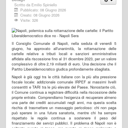
Scritto da
Emilio Spiniello
Pubblicato: 08 Giugno 2026
Creato: 08 Giugno 2026
Visite: 326
Il Consiglio Comunale di Napoli, nella seduta di venerdì 5
giugno, ha approvato all'unanimità, la rottamazione delle
cartelle relative a tributi locali e sanzioni amministrative
affidate alla riscossione fino al 31 dicembre 2023, per un valore
complessivo di oltre 2,19 miliardi di euro. Una decisione che il
Partito Liberaldemocratico giudica profondamente sbagliata.
Napoli è già oggi tra le città italiane con la più alta pressione
fiscale locale: addizionale comunale IRPEF ai massimi livelli
consentiti e TARI tra le più elevate del Paese. Nonostante ciò,
il Comune continua a registrare difficoltà nella riscossione delle
proprie entrate. Comprendiamo l'esigenza di recuperare almeno
una parte dei crediti accumulati negli anni, ma questa scelta
rischia di trasmettere un messaggio pericoloso: chi non paga
può sperare in una futura sanatoria, mentre chi ha sempre
rispettato le regole continua a sostenere il peso del
finanziamento dei servizi pubblici. Il problema di Napoli non è