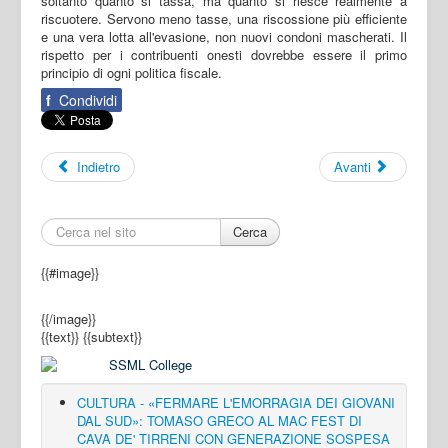
soltanto quanto si tassa, ma quanto si riesce realmente a
riscuotere. Servono meno tasse, una riscossione più efficiente
e una vera lotta all'evasione, non nuovi condoni mascherati. Il
rispetto per i contribuenti onesti dovrebbe essere il primo
principio di ogni politica fiscale.
f
Condividi
Indietro
Avanti
Cerca
{{#image}}
{{/image}}
{{text}}
{{subtext}}
CULTURA - «FERMARE L'EMORRAGIA DEI GIOVANI
DAL SUD»: TOMASO GRECO AL MAC FEST DI
CAVA DE' TIRRENI CON GENERAZIONE SOSPESA