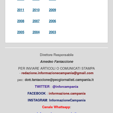
2011
2010
2009
2008
2007
2006
2005
2004
2003
Direttore Responsabile
Amedeo Fantaccione
PER INVIARE ARTICOLI O COMUNICATI STAMPA
-
redazione.informazionecampania@gmail.com
pec:
dott.fantaccione@pecgiornalisti.campania.it
TWITTER
:
@inforcampania
FACEBOOK
:
informazione.campania
INSTAGRAM
:
InformazioneCampania
Canale Whattsapp
: