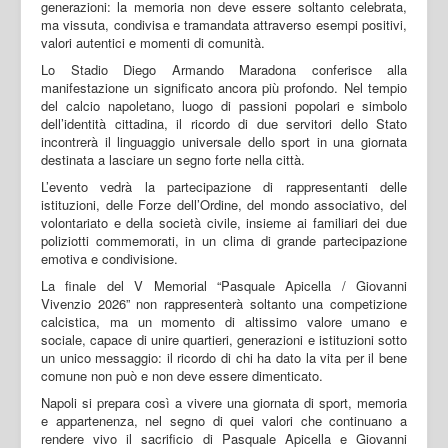
generazioni: la memoria non deve essere soltanto celebrata,
ma vissuta, condivisa e tramandata attraverso esempi positivi,
valori autentici e momenti di comunità.
Lo Stadio Diego Armando Maradona conferisce alla
manifestazione un significato ancora più profondo. Nel tempio
del calcio napoletano, luogo di passioni popolari e simbolo
dell’identità cittadina, il ricordo di due servitori dello Stato
incontrerà il linguaggio universale dello sport in una giornata
destinata a lasciare un segno forte nella città.
L’evento vedrà la partecipazione di rappresentanti delle
istituzioni, delle Forze dell’Ordine, del mondo associativo, del
volontariato e della società civile, insieme ai familiari dei due
poliziotti commemorati, in un clima di grande partecipazione
emotiva e condivisione.
La finale del V Memorial “Pasquale Apicella / Giovanni
Vivenzio 2026” non rappresenterà soltanto una competizione
calcistica, ma un momento di altissimo valore umano e
sociale, capace di unire quartieri, generazioni e istituzioni sotto
un unico messaggio: il ricordo di chi ha dato la vita per il bene
comune non può e non deve essere dimenticato.
Napoli si prepara così a vivere una giornata di sport, memoria
e appartenenza, nel segno di quei valori che continuano a
rendere vivo il sacrificio di Pasquale Apicella e Giovanni