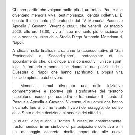
Ci sono partite che valgono molto più di un trofeo. Partite che
diventano memoria viva, testimonianza, identità collettiva. È
questo il significato più profondo del “V Memorial Pasquale
Apicella / Giovanni Vivenzio 2026”, che venerdì 29 maggio
2026, alle ore 13.00, vivrà il suo momento più emozionante
nello scenario unico dello Stadio Diego Armando Maradona di
Napoli.
A sfidarsi nella finalissima saranno le rappresentative di “San
Ferdinando” e “Secondigliano”, protagoniste di un
appuntamento che, da cinque anni consecutivi, unisce sport,
legalità, territorio e memoria nel ricordo di due poliziotti della
Questura di Napoli che hanno sacrificato la propria vita
nell’adempimento del dovere.
Il Memorial, ormai diventato una delle iniziative
commemorative e sportive più significative del territorio
napoletano, nasce per custodire e tramandare il ricordo di
Pasquale Apicella e Giovanni Vivenzio, due uomini che hanno
incarnato fino all’ultimo istante i valori del coraggio, del senso
dello Stato e della dedizione al servizio dei cittadini.
In questi cinque anni il torneo è cresciuto costantemente,
trasformandosi in un simbolo di partecipazione collettiva e in
un messaggio concreto rivolto soprattutto alle nuove