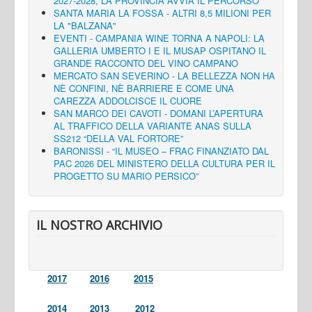
2027-2028, LA PROVINCIA AVVIA IL PERCORSO
SANTA MARIA LA FOSSA - ALTRI 8,5 MILIONI PER
LA "BALZANA"
EVENTI - CAMPANIA WINE TORNA A NAPOLI: LA
GALLERIA UMBERTO I E IL MUSAP OSPITANO IL
GRANDE RACCONTO DEL VINO CAMPANO
MERCATO SAN SEVERINO - LA BELLEZZA NON HA
NÈ CONFINI, NÈ BARRIERE E COME UNA
CAREZZA ADDOLCISCE IL CUORE
SAN MARCO DEI CAVOTI - DOMANI L’APERTURA
AL TRAFFICO DELLA VARIANTE ANAS SULLA
SS212 “DELLA VAL FORTORE”
BARONISSI - “IL MUSEO – FRAC FINANZIATO DAL
PAC 2026 DEL MINISTERO DELLA CULTURA PER IL
PROGETTO SU MARIO PERSICO”
IL NOSTRO ARCHIVIO
2017
2016
2015
2014
2013
2012