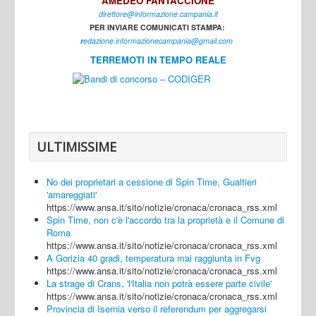
AMEDEO FANTACCIONE
direttore@informazione.campania.it
Interni
PER INVIARE COMUNICATI STAMPA:
Cultura
r
edazione.informazionecampania@gmail.com
TERREMOTI IN TEMPO REALE
Sport
Regione
Avellino
Benevento
ULTIMISSIME
Caserta
No dei proprietari a cessione di Spin Time, Gualtieri
Napoli
'amareggiati'
https://www.ansa.it/sito/notizie/cronaca/cronaca_rss.xml
Salerno
Spin Time, non c'è l'accordo tra la proprietà e il Comune di
Roma
Login
https://www.ansa.it/sito/notizie/cronaca/cronaca_rss.xml
A Gorizia 40 gradi, temperatura mai raggiunta in Fvg
https://www.ansa.it/sito/notizie/cronaca/cronaca_rss.xml
La strage di Crans, 'l'Italia non potrà essere parte civile'
https://www.ansa.it/sito/notizie/cronaca/cronaca_rss.xml
Provincia di Isernia verso il referendum per aggregarsi