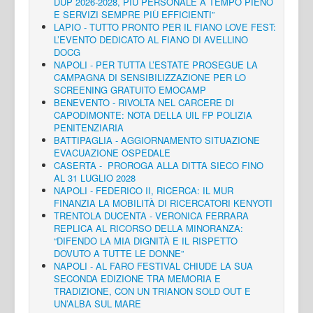
DUP 2026-2028, PIÙ PERSONALE A TEMPO PIENO
E SERVIZI SEMPRE PIÙ EFFICIENTI”
LAPIO - TUTTO PRONTO PER IL FIANO LOVE FEST:
L’EVENTO DEDICATO AL FIANO DI AVELLINO
DOCG
NAPOLI - PER TUTTA L’ESTATE PROSEGUE LA
CAMPAGNA DI SENSIBILIZZAZIONE PER LO
SCREENING GRATUITO EMOCAMP
BENEVENTO - RIVOLTA NEL CARCERE DI
CAPODIMONTE: NOTA DELLA UIL FP POLIZIA
PENITENZIARIA
BATTIPAGLIA - AGGIORNAMENTO SITUAZIONE
EVACUAZIONE OSPEDALE
CASERTA - PROROGA ALLA DITTA SIECO FINO
AL 31 LUGLIO 2028
NAPOLI - FEDERICO II, RICERCA: IL MUR
FINANZIA LA MOBILITÀ DI RICERCATORI KENYOTI
TRENTOLA DUCENTA - VERONICA FERRARA
REPLICA AL RICORSO DELLA MINORANZA:
“DIFENDO LA MIA DIGNITÀ E IL RISPETTO
DOVUTO A TUTTE LE DONNE”
NAPOLI - AL FARO FESTIVAL CHIUDE LA SUA
SECONDA EDIZIONE TRA MEMORIA E
TRADIZIONE, CON UN TRIANON SOLD OUT E
UN’ALBA SUL MARE