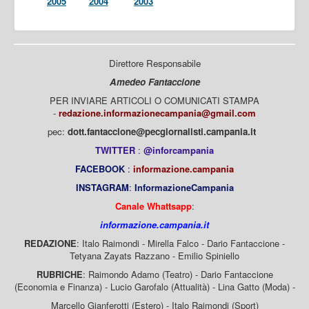
2005
2004
2003
Direttore Responsabile
Amedeo Fantaccione
PER INVIARE ARTICOLI O COMUNICATI STAMPA
-
redazione.informazionecampania@gmail.com
pec:
dott.fantaccione@pecgiornalisti.campania.it
TWITTER
:
@inforcampania
FACEBOOK
:
informazione.campania
INSTAGRAM
:
InformazioneCampania
Canale Whattsapp
:
informazione.campania.it
REDAZIONE
: Italo Raimondi - Mirella Falco - Dario Fantaccione -
Tetyana Zayats Razzano - Emilio Spiniello
RUBRICHE
: Raimondo Adamo (Teatro) - Dario Fantaccione
(Economia e Finanza) - Lucio Garofalo (Attualità) - Lina Gatto (Moda) -
Marcello Gianferotti (Estero) - Italo Raimondi (Sport)