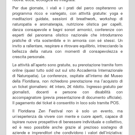
Per due giornate, i viali e i prati del parco ospiteranno un
programma ricco e variegato, con attività gratuite: yoga e
meditazioni guidate, sessioni di breathwork, workshop di
naturopatia e aromaterapia, nutrizione olistica per capelli,
danza consapevole e bagni sonori armonici, conferenze con
esperti del panorama olistico nazionale che introdurranno
pratiche di vita sostenibile e in armonia con sé stessi. Un
invito a rallentare, respirare e ritrovare equilibrio, intrecciando la
bellezza della natura con momenti di consapevolezza e
crescita personale.
Le attività all’aperto sono gratuite, su prenotazione tramite form
online (quasi tutto sold out sul sito Accademia Internazionale
di Naturopatia). Le conferenze, ospitate all’interno del Museo
della Floridiana, non richiedono prenotazione ma l’acquisto di
un ticket giornaliero: 4€ intero, 2€ ridotto. Ingresso gratuito per
giornalisti, docenti e persone con disabilità con
accompagnatore (previa presentazione di documento ufficiale).
Il pagamento dei ticket è consentito in loco solo tramite POS.
Il Floridiana Zen Festival non è solo un evento, ma
un’esperienza da vivere con mente e cuore aperti, capace di
ispirare nuove prospettive di benessere individuale e collettivo,
ed è reso possibile anche grazie al prezioso sostegno di
aziende e imprenditori che condividono i valori dell’iniziativa: