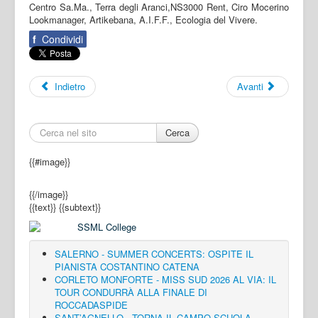
Centro Sa.Ma., Terra degli Aranci,NS3000 Rent, Ciro Mocerino
Lookmanager, Artikebana, A.I.F.F., Ecologia del Vivere.
f
Condividi
Indietro
Avanti
Cerca
{{#image}}
{{/image}}
{{text}}
{{subtext}}
SALERNO - SUMMER CONCERTS: OSPITE IL
PIANISTA COSTANTINO CATENA
CORLETO MONFORTE - MISS SUD 2026 AL VIA: IL
TOUR CONDURRÀ ALLA FINALE DI
ROCCADASPIDE
SANT’AGNELLO - TORNA IL CAMPO SCUOLA