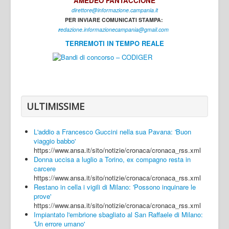
AMEDEO FANTACCIONE
direttore@informazione.campania.it
Interni
PER INVIARE COMUNICATI STAMPA:
Cultura
r
edazione.informazionecampania@gmail.com
TERREMOTI IN TEMPO REALE
Sport
Regione
Avellino
Benevento
ULTIMISSIME
Caserta
L'addio a Francesco Guccini nella sua Pavana: 'Buon
Napoli
viaggio babbo'
https://www.ansa.it/sito/notizie/cronaca/cronaca_rss.xml
Salerno
Donna uccisa a luglio a Torino, ex compagno resta in
carcere
Login
https://www.ansa.it/sito/notizie/cronaca/cronaca_rss.xml
Restano in cella i vigili di Milano: 'Possono inquinare le
prove'
https://www.ansa.it/sito/notizie/cronaca/cronaca_rss.xml
Impiantato l'embrione sbagliato al San Raffaele di Milano:
'Un errore umano'