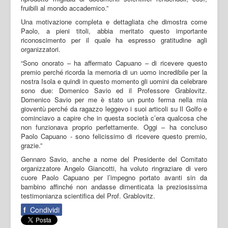
fruibili al mondo accademico.”
Una motivazione completa e dettagliata che dimostra come
Paolo, a pieni titoli, abbia meritato questo importante
riconoscimento per il quale ha espresso gratitudine agli
organizzatori.
“Sono onorato – ha affermato Capuano – di ricevere questo
premio perché ricorda la memoria di un uomo incredibile per la
nostra Isola e quindi in questo momento gli uomini da celebrare
sono due: Domenico Savio ed il Professore Grablovitz.
Domenico Savio per me è stato un punto ferma nella mia
gioventù perché da ragazzo leggevo i suoi articoli su Il Golfo e
cominciavo a capire che in questa società c’era qualcosa che
non funzionava proprio perfettamente. Oggi – ha concluso
Paolo Capuano - sono felicissimo di ricevere questo premio,
grazie.”
Gennaro Savio, anche a nome del Presidente del Comitato
organizzatore Angelo Giancotti, ha voluto ringraziare di vero
cuore Paolo Capuano per l’impegno portato avanti sin da
bambino affinché non andasse dimenticata la preziosissima
testimonianza scientifica del Prof. Grablovitz.
f
Condividi