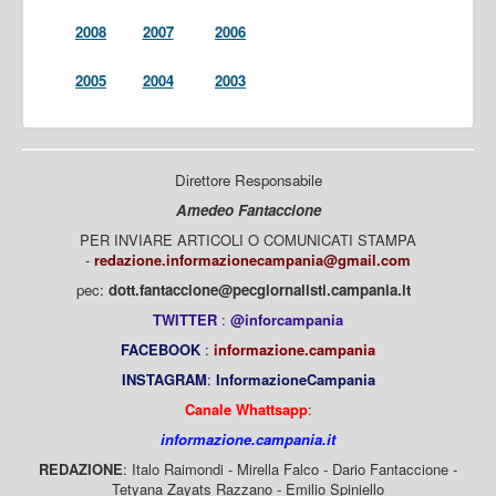
2008
2007
2006
2005
2004
2003
Direttore Responsabile
Amedeo Fantaccione
PER INVIARE ARTICOLI O COMUNICATI STAMPA
-
redazione.informazionecampania@gmail.com
pec:
dott.fantaccione@pecgiornalisti.campania.it
TWITTER
:
@inforcampania
FACEBOOK
:
informazione.campania
INSTAGRAM
:
InformazioneCampania
Canale Whattsapp
:
informazione.campania.it
REDAZIONE
: Italo Raimondi - Mirella Falco - Dario Fantaccione -
Tetyana Zayats Razzano - Emilio Spiniello