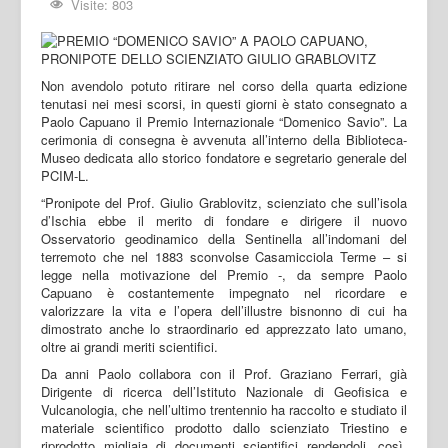
Visite: 803
Non avendolo potuto ritirare nel corso della quarta edizione
tenutasi nei mesi scorsi, in questi giorni è stato consegnato a
Paolo Capuano il Premio Internazionale “Domenico Savio”. La
cerimonia di consegna è avvenuta all’interno della Biblioteca-
Museo dedicata allo storico fondatore e segretario generale del
PCIM-L.
“Pronipote del Prof. Giulio Grablovitz, scienziato che sull’isola
d’Ischia ebbe il merito di fondare e dirigere il nuovo
Osservatorio geodinamico della Sentinella all’indomani del
terremoto che nel 1883 sconvolse Casamicciola Terme – si
legge nella motivazione del Premio -, da sempre Paolo
Capuano è costantemente impegnato nel ricordare e
valorizzare la vita e l’opera dell’illustre bisnonno di cui ha
dimostrato anche lo straordinario ed apprezzato lato umano,
oltre ai grandi meriti scientifici.
Da anni Paolo collabora con il Prof. Graziano Ferrari, già
Dirigente di ricerca dell’Istituto Nazionale di Geofisica e
Vulcanologia, che nell’ultimo trentennio ha raccolto e studiato il
materiale scientifico prodotto dallo scienziato Triestino e
riprodotto migliaia di documenti scientifici rendendoli, così,