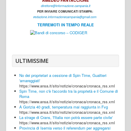
AMEDEO FANTACCIONE
direttore@informazione.campania.it
Interni
PER INVIARE COMUNICATI STAMPA:
Cultura
r
edazione.informazionecampania@gmail.com
TERREMOTI IN TEMPO REALE
Sport
Regione
Avellino
Benevento
ULTIMISSIME
Caserta
No dei proprietari a cessione di Spin Time, Gualtieri
Napoli
'amareggiati'
https://www.ansa.it/sito/notizie/cronaca/cronaca_rss.xml
Salerno
Spin Time, non c'è l'accordo tra la proprietà e il Comune di
Roma
Login
https://www.ansa.it/sito/notizie/cronaca/cronaca_rss.xml
A Gorizia 40 gradi, temperatura mai raggiunta in Fvg
https://www.ansa.it/sito/notizie/cronaca/cronaca_rss.xml
La strage di Crans, 'l'Italia non potrà essere parte civile'
https://www.ansa.it/sito/notizie/cronaca/cronaca_rss.xml
Provincia di Isernia verso il referendum per aggregarsi