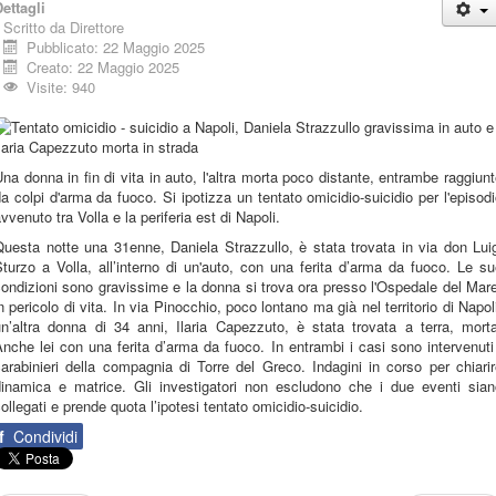
ettagli
Scritto da
Direttore
Pubblicato: 22 Maggio 2025
Creato: 22 Maggio 2025
Visite: 940
na donna in fin di vita in auto, l'altra morta poco distante, entrambe raggiun
a colpi d'arma da fuoco. Si ipotizza un tentato omicidio-suicidio per l'episod
vvenuto tra Volla e la periferia est di Napoli.
uesta notte una 31enne, Daniela Strazzullo, è stata trovata in via don Lui
turzo a Volla, all’interno di un'auto, con una ferita d’arma da fuoco. Le s
ondizioni sono gravissime e la donna si trova ora presso l'Ospedale del Mar
n pericolo di vita. In via Pinocchio, poco lontano ma già nel territorio di Napol
un’altra donna di 34 anni, Ilaria Capezzuto, è stata trovata a terra, morta
nche lei con una ferita d’arma da fuoco. In entrambi i casi sono intervenuti
arabinieri della compagnia di Torre del Greco. Indagini in corso per chiari
dinamica e matrice. Gli investigatori non escludono che i due eventi sian
ollegati e prende quota l’ipotesi tentato omicidio-suicidio.
f
Condividi