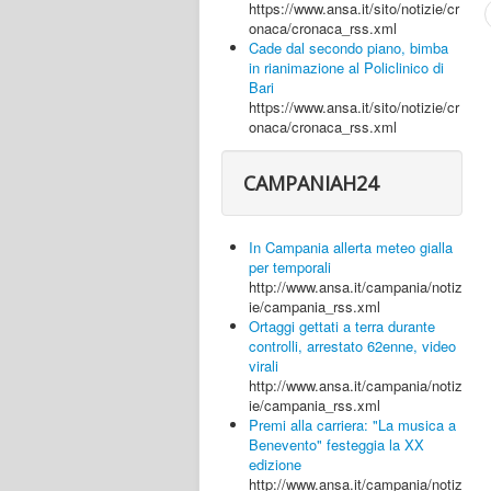
https://www.ansa.it/sito/notizie/cr
onaca/cronaca_rss.xml
Cade dal secondo piano, bimba
in rianimazione al Policlinico di
Bari
https://www.ansa.it/sito/notizie/cr
onaca/cronaca_rss.xml
CAMPANIAH24
In Campania allerta meteo gialla
per temporali
http://www.ansa.it/campania/notiz
ie/campania_rss.xml
Ortaggi gettati a terra durante
controlli, arrestato 62enne, video
virali
http://www.ansa.it/campania/notiz
ie/campania_rss.xml
Premi alla carriera: "La musica a
Benevento" festeggia la XX
edizione
http://www.ansa.it/campania/notiz