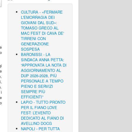
CULTURA - «FERMARE
L'EMORRAGIA DEI
GIOVANI DAL SUD»:
TOMASO GRECO AL
MAC FEST DI CAVA DE'
TIRRENI CON
GENERAZIONE
te
SOSPESA
io
BARONISSI - LA
SINDACA ANNA PETTA:
“APPROVATA LA NOTA DI
gi
AGGIORNAMENTO AL
ue
DUP 2026-2028, PIÙ
e,
PERSONALE A TEMPO
i,
PIENO E SERVIZI
.
SEMPRE PIÙ
 i
EFFICIENTI”
re
LAPIO - TUTTO PRONTO
o
PER IL FIANO LOVE
FEST: L’EVENTO
DEDICATO AL FIANO DI
AVELLINO DOCG
NAPOLI - PER TUTTA