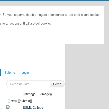
cy. Se vuoi saperne di più o negare il consenso a tutti o ad alcuni cookie,
iera, acconsenti all'uso dei cookie.
Salerno
Login
Cerca
{{#image}}
{{/image}}
{{text}}
{{subtext}}