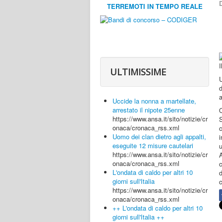
D
TERREMOTI IN TEMPO REALE
ULTIMISSIME
U
d
a
Uccide la nonna a martellate,
arrestato il nipote 25enne
Q
https://www.ansa.it/sito/notizie/cr
S
onaca/cronaca_rss.xml
c
Uomo dei clan dietro agli appalti,
i
eseguite 12 misure cautelari
https://www.ansa.it/sito/notizie/cr
A
onaca/cronaca_rss.xml
c
L'ondata di caldo per altri 10
giorni sull'Italia
c
https://www.ansa.it/sito/notizie/cr
onaca/cronaca_rss.xml
++ L'ondata di caldo per altri 10
giorni sull'Italia ++