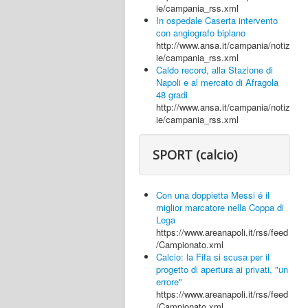
ie/campania_rss.xml
In ospedale Caserta intervento
con angiografo biplano
http://www.ansa.it/campania/notiz
ie/campania_rss.xml
Caldo record, alla Stazione di
Napoli e al mercato di Afragola
48 gradi
http://www.ansa.it/campania/notiz
ie/campania_rss.xml
SPORT (calcio)
Con una doppietta Messi é il
miglior marcatore nella Coppa di
Lega
https://www.areanapoli.it/rss/feed
/Campionato.xml
Calcio: la Fifa si scusa per il
progetto di apertura ai privati, "un
errore"
https://www.areanapoli.it/rss/feed
/Campionato.xml