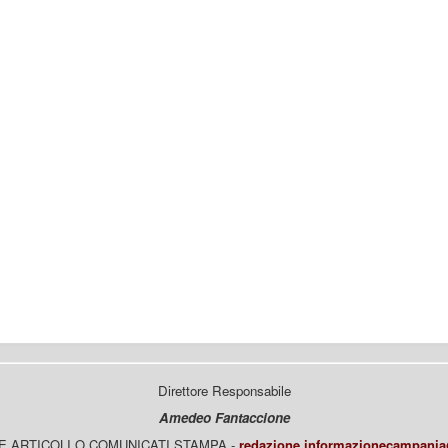
Direttore Responsabile
Amedeo Fantaccione
E ARTICOLI O COMUNICATI STAMPA -
redazione.informazionecampani