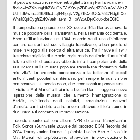
https://www.azzurroservice.net/biglietti/transylvanian-dance/?
fbclid=IwZXh0bgNhZW0CMTAAYnJpZBEwWjNZOG9tSVlWb1Z
UdTlUMwEea29D69dJLq644igqfzV2gY9CzBOCd7537Ndg6fXo
WnsbXpfGygfrZ0KV8ak_aem_BI_pW256Dj4Od0bkbeECfQ
Il compositore ungherese del XX secolo Béla Bartók amava la
musica popolare della Transilvania, nella Romania occidentale.
Ebbe un'illuminazione nel 1904, quando sentì una diciottenne
cantare canzoni del suo villaggio transilvano, e ben presto si
mise in viaggio alla ricerca di altra musica. Tra il 1909 e il 1917
trascrisse migliaia di melodie, registrando centinaia di musicisti
folk su cilindri di cera e avrebbe definito il completamento della
sua ricerca sulla musica popolare transilvana "l'obiettivo della
mia vita". La profonda conoscenza e la bellezza di questi
antichi canti popolari cambieranno per sempre la sua visione
compositiva. Un secolo dopo, due eccezionali improvvisatori –
il violista Mat Maneri e il pianista Lucian Ban – traggono nuova
ispirazione dalla musica che alimentò l'immaginazione di
Bartók, rivisitando canti natalizi, lamentazioni, canzoni
d'amore, canti di dote e altro ancora attraverso il loro sound in
duo unico e il concetto di improvvisazione.
Traendo spunto dal loro album NPR dell'anno Transylvanian
Folk Songs (Sunnyside 2020) e dal progetto ECM Records del
2024 Transylvanian Dance, il pianista Lucian Ban e il violista
Mat Maneri reinterpreteranno attraverso l'improvvisazione le