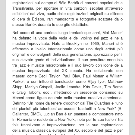
registrazioni sul campo di Béla Bartók di canzoni popolari della
Transilvania, per riportare in vita canzoni secolari attraverso
esibizioni dal vivo, audio dalle registrazioni originali su cilindro
di cera di Edison, rari manoscritti e fotografie scattate dallo
stesso Bartók durante le sue gite didattiche.
Nel corso di una carriera lunga trentacinque anni, Mat Maneri
ha definito la voce della viola e del violino nel jazz e nella
musica improvvisata. Nato a Brooklyn nel 1969, Maneri si è
affermato a livello internazionale come uno degli artisti più
originali e coinvolgenti della sua generazione, apprezzato per il
suo elevato grado di individualismo, il suo peculiare connubio
tra jazz e musica microtonale e il suo lavoro con icone della
musica improvvisata del XX secolo. Ha collaborato con
maestri come Cecil Taylor, Paul Bley, Paul Motian e William
Parker, e con influenti bandleader come Vijay Iyer, Matthew
Shipp, Marilyn Crispell, Joelle Leandre, Kris Davis, Tim Berne
e Craig Taborn, ecc., riflettendo un crescente consenso su
Maneri come figura centrale nella musica creativa americana.
Definito "Un nome da tenere d'occhio" dal The Guardian e "uno
dei pianisti più talentuosi ad essersi trasferiti a New York" (B.
Gallanter, DMG), Lucian Ban è un pianista e compositore nato
in Romania e residente a New York, noto per le sue fusioni tra
folk transilvano e improvvisazione, per la sua esplorazione
della musica classica europea del XX secolo e del jazz e per