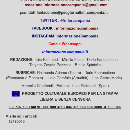
-
redazione.informazionecampania@gmail.com
pec:
dott.fantaccione@pecgiornalisti.campania.it
TWITTER
:
@inforcampania
FACEBOOK
:
informazione.campania
INSTAGRAM
:
InformazioneCampania
Canale Whattsapp
:
informazione.campania.it
REDAZIONE
: Italo Raimondi - Mirella Falco - Dario Fantaccione -
Tetyana Zayats Razzano - Emilio Spiniello
RUBRICHE
: Raimondo Adamo (Teatro) - Dario Fantaccione
(Economia e Finanza) - Lucio Garofalo (Attualità) - Lina Gatto (Moda) -
Marcello Gianferotti (Estero) - Italo Raimondi (Sport)
PROGETTO CULTURALE EUROPEO PER LA STAMPA
LIBERA E SENZA CENSURA
TESTATA INDIPENDENTE CHE NON BENEFICIA DI ALCUN CONTRIBUTO PUBBLICO
Visite agli articoli
12780915