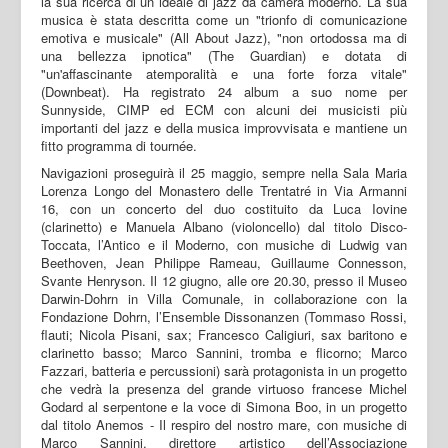
la sua ricerca di un ideale di jazz da camera moderno. La sua
musica è stata descritta come un "trionfo di comunicazione
emotiva e musicale" (All About Jazz), "non ortodossa ma di
una bellezza ipnotica" (The Guardian) e dotata di
"un'affascinante atemporalità e una forte forza vitale"
(Downbeat). Ha registrato 24 album a suo nome per
Sunnyside, CIMP ed ECM con alcuni dei musicisti più
importanti del jazz e della musica improvvisata e mantiene un
fitto programma di tournée.
Navigazioni proseguirà il 25 maggio, sempre nella Sala Maria
Lorenza Longo del Monastero delle Trentatré in Via Armanni
16, con un concerto del duo costituito da Luca Iovine
(clarinetto) e Manuela Albano (violoncello) dal titolo Disco-
Toccata, l’Antico e il Moderno, con musiche di Ludwig van
Beethoven, Jean Philippe Rameau, Guillaume Connesson,
Svante Henryson. Il 12 giugno, alle ore 20.30, presso il Museo
Darwin-Dohrn in Villa Comunale, in collaborazione con la
Fondazione Dohrn, l’Ensemble Dissonanzen (Tommaso Rossi,
flauti; Nicola Pisani, sax; Francesco Caligiuri, sax baritono e
clarinetto basso; Marco Sannini, tromba e flicorno; Marco
Fazzari, batteria e percussioni) sarà protagonista in un progetto
che vedrà la presenza del grande virtuoso francese Michel
Godard al serpentone e la voce di Simona Boo, in un progetto
dal titolo Anemos - Il respiro del nostro mare, con musiche di
Marco Sannini, direttore artistico dell’Associazione