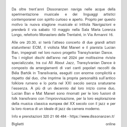
Da oltre trent’anni Dissonanzen naviga nelle acque della
sperimentazione musicale e dei linguaggi artistici
contemporanei con spirito curioso e aperto. Proprio per questo
motivo la nuova stagione musicale si intitola Navigazioni e
prenderà il via sabato 10 maggio nella Sala Maria Lorenza
Longo, refettorio Monastero delle Trentatré, in Via Armanni 16.
Alle ore 20.30, si terrà l’atteso concerto di due grandi artisti
statunitensi ECM, il violista Mat Maneri e il pianista Lucian
Ban, impegnati nel loro nuovo progetto Transylvanian Dance.
Tra i migliori dischi dell'anno nel 2024 per moltissime riviste
specializzate, tra cui All About Jazz, Transylvanian Dance è
composto da arrangiamenti di vari canti popolari raccolti da
Béla Bartók in Transilvania, eseguiti con enorme complicità e
rispetto dal duo, che imprime la propria personalità sull’antico
folklore rumeno e lo porta nel XXI secolo senza snaturarne
l’essenza. A più di un decennio dal loro inizio come duo,
Lucian Ban e Mat Maneri sono rinomati per le loro fusioni di
folk transilvano con l’improvvisazione, per la loro esplorazione
della musica classica europea del XX secolo con il jazz e per
la loro ricerca di un ideale di jazz da camera moderno.
Info e prenotazioni 320 21 66 484 - https://www.dissonanzen.it/
Biglietti online