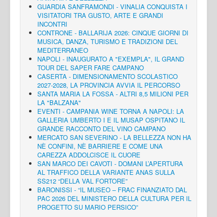
GUARDIA SANFRAMONDI - VINALIA CONQUISTA I
VISITATORI TRA GUSTO, ARTE E GRANDI
INCONTRI
CONTRONE - BALLARIJA 2026: CINQUE GIORNI DI
MUSICA, DANZA, TURISMO E TRADIZIONI DEL
MEDITERRANEO
NAPOLI - INAUGURATO A "EXEMPLA", IL GRAND
TOUR DEL SAPER FARE CAMPANO
CASERTA - DIMENSIONAMENTO SCOLASTICO
2027-2028, LA PROVINCIA AVVIA IL PERCORSO
SANTA MARIA LA FOSSA - ALTRI 8,5 MILIONI PER
LA "BALZANA"
EVENTI - CAMPANIA WINE TORNA A NAPOLI: LA
GALLERIA UMBERTO I E IL MUSAP OSPITANO IL
GRANDE RACCONTO DEL VINO CAMPANO
MERCATO SAN SEVERINO - LA BELLEZZA NON HA
NÈ CONFINI, NÈ BARRIERE E COME UNA
CAREZZA ADDOLCISCE IL CUORE
SAN MARCO DEI CAVOTI - DOMANI L’APERTURA
AL TRAFFICO DELLA VARIANTE ANAS SULLA
SS212 “DELLA VAL FORTORE”
BARONISSI - “IL MUSEO – FRAC FINANZIATO DAL
PAC 2026 DEL MINISTERO DELLA CULTURA PER IL
PROGETTO SU MARIO PERSICO”