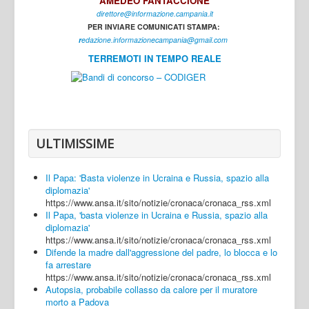
AMEDEO FANTACCIONE
direttore@informazione.campania.it
Interni
PER INVIARE COMUNICATI STAMPA:
Cultura
r
edazione.informazionecampania@gmail.com
TERREMOTI IN TEMPO REALE
Sport
Regione
Avellino
Benevento
ULTIMISSIME
Caserta
Il Papa: 'Basta violenze in Ucraina e Russia, spazio alla
Napoli
diplomazia'
https://www.ansa.it/sito/notizie/cronaca/cronaca_rss.xml
Salerno
Il Papa, 'basta violenze in Ucraina e Russia, spazio alla
diplomazia'
Login
https://www.ansa.it/sito/notizie/cronaca/cronaca_rss.xml
Difende la madre dall'aggressione del padre, lo blocca e lo
fa arrestare
https://www.ansa.it/sito/notizie/cronaca/cronaca_rss.xml
Autopsia, probabile collasso da calore per il muratore
morto a Padova