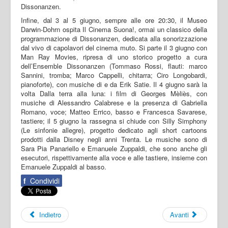
Dissonanzen.
Infine, dal 3 al 5 giugno, sempre alle ore 20:30, il Museo
Darwin-Dohrn ospita Il Cinema Suona!, ormai un classico della
programmazione di Dissonanzen, dedicata alla sonorizzazione
dal vivo di capolavori del cinema muto. Si parte il 3 giugno con
Man Ray Movies, ripresa di uno storico progetto a cura
dell’Ensemble Dissonanzen (Tommaso Rossi, flauti: marco
Sannini, tromba; Marco Cappelli, chitarra; Ciro Longobardi,
pianoforte), con musiche di e da Erik Satie. Il 4 giugno sarà la
volta Dalla terra alla luna: i film di Georges Mèliès, con
musiche di Alessandro Calabrese e la presenza di Gabriella
Romano, voce; Matteo Errico, basso e Francesca Savarese,
tastiere; il 5 giugno la rassegna si chiude con Silly Simphony
(Le sinfonie allegre), progetto dedicato agli short cartoons
prodotti dalla Disney negli anni Trenta. Le musiche sono di
Sara Pia Panariello e Emanuele Zuppaldi, che sono anche gli
esecutori, rispettivamente alla voce e alle tastiere, insieme con
Emanuele Zuppaldi al basso.
f
Condividi
Indietro
Avanti