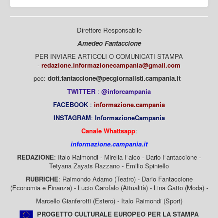
Direttore Responsabile
Amedeo Fantaccione
PER INVIARE ARTICOLI O COMUNICATI STAMPA
-
redazione.informazionecampania@gmail.com
pec:
dott.fantaccione@pecgiornalisti.campania.it
TWITTER
:
@inforcampania
FACEBOOK
:
informazione.campania
INSTAGRAM
:
InformazioneCampania
Canale Whattsapp
:
informazione.campania.it
REDAZIONE
: Italo Raimondi - Mirella Falco - Dario Fantaccione -
Tetyana Zayats Razzano - Emilio Spiniello
RUBRICHE
: Raimondo Adamo (Teatro) - Dario Fantaccione
(Economia e Finanza) - Lucio Garofalo (Attualità) - Lina Gatto (Moda) -
Marcello Gianferotti (Estero) - Italo Raimondi (Sport)
PROGETTO CULTURALE EUROPEO PER LA STAMPA