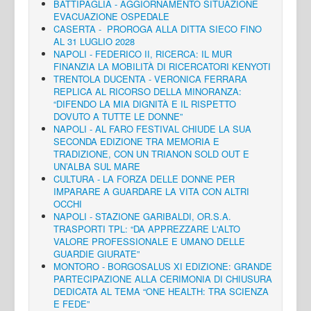
BATTIPAGLIA - AGGIORNAMENTO SITUAZIONE
EVACUAZIONE OSPEDALE
CASERTA - PROROGA ALLA DITTA SIECO FINO
AL 31 LUGLIO 2028
NAPOLI - FEDERICO II, RICERCA: IL MUR
FINANZIA LA MOBILITÀ DI RICERCATORI KENYOTI
TRENTOLA DUCENTA - VERONICA FERRARA
REPLICA AL RICORSO DELLA MINORANZA:
“DIFENDO LA MIA DIGNITÀ E IL RISPETTO
DOVUTO A TUTTE LE DONNE”
NAPOLI - AL FARO FESTIVAL CHIUDE LA SUA
SECONDA EDIZIONE TRA MEMORIA E
TRADIZIONE, CON UN TRIANON SOLD OUT E
UN’ALBA SUL MARE
CULTURA - LA FORZA DELLE DONNE PER
IMPARARE A GUARDARE LA VITA CON ALTRI
OCCHI
NAPOLI - STAZIONE GARIBALDI, OR.S.A.
TRASPORTI TPL: “DA APPREZZARE L'ALTO
VALORE PROFESSIONALE E UMANO DELLE
GUARDIE GIURATE”
MONTORO - BORGOSALUS XI EDIZIONE: GRANDE
PARTECIPAZIONE ALLA CERIMONIA DI CHIUSURA
DEDICATA AL TEMA “ONE HEALTH: TRA SCIENZA
E FEDE”