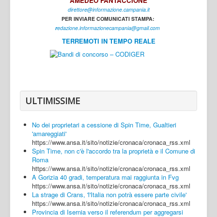
AMEDEO FANTACCIONE
direttore@informazione.campania.it
Interni
PER INVIARE COMUNICATI STAMPA:
Cultura
r
edazione.informazionecampania@gmail.com
TERREMOTI IN TEMPO REALE
Sport
Regione
Avellino
Benevento
ULTIMISSIME
Caserta
No dei proprietari a cessione di Spin Time, Gualtieri
Napoli
'amareggiati'
https://www.ansa.it/sito/notizie/cronaca/cronaca_rss.xml
Salerno
Spin Time, non c'è l'accordo tra la proprietà e il Comune di
Roma
Login
https://www.ansa.it/sito/notizie/cronaca/cronaca_rss.xml
A Gorizia 40 gradi, temperatura mai raggiunta in Fvg
https://www.ansa.it/sito/notizie/cronaca/cronaca_rss.xml
La strage di Crans, 'l'Italia non potrà essere parte civile'
https://www.ansa.it/sito/notizie/cronaca/cronaca_rss.xml
Provincia di Isernia verso il referendum per aggregarsi