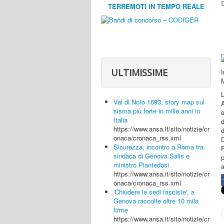
D
TERREMOTI IN TEMPO REALE
ULTIMISSIME
M
Val di Noto 1693, story map sul
sisma più forte in mille anni in
e
Italia
https://www.ansa.it/sito/notizie/cr
onaca/cronaca_rss.xml
Sicurezza, incontro a Roma tra
P
sindaca di Genova Salis e
p
ministro Piantedosi
a
https://www.ansa.it/sito/notizie/cr
onaca/cronaca_rss.xml
'Chiudere le sedi fasciste', a
Genova raccolte oltre 10 mila
firme
https://www.ansa.it/sito/notizie/cr