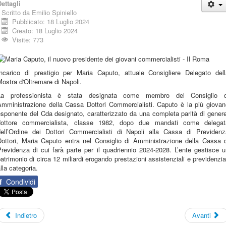
ettagli
Scritto da
Emilio Spiniello
Pubblicato: 18 Luglio 2024
Creato: 18 Luglio 2024
Visite: 773
Incarico di prestigio per Maria Caputo, attuale Consigliere Delegato dell
ostra d'Oltremare di Napoli.
La professionista è stata designata come membro del Consiglio d
Amministrazione della Cassa Dottori Commercialisti. Caputo è la più giovan
sponente del Cda designato, caratterizzato da una completa parità di gener
dottore commercialista, classe 1982, dopo due mandati come delegat
dell’Ordine dei Dottori Commercialisti di Napoli alla Cassa di Previdenz
Dottori, Maria Caputo entra nel Consiglio di Amministrazione della Cassa d
revidenza di cui farà parte per il quadriennio 2024-2028. L’ente gestisce 
atrimonio di circa 12 miliardi erogando prestazioni assistenziali e previdenzia
lla categoria.
f
Condividi
Indietro
Avanti