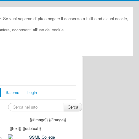
cy. Se vuoi saperne di più o negare il consenso a tutti o ad alcuni cookie,
iera, acconsenti all'uso dei cookie.
Salerno
Login
Cerca
{{#image}}
{{/image}}
{{text}}
{{subtext}}