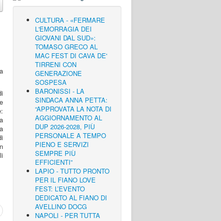
CULTURA - «FERMARE
L'EMORRAGIA DEI
GIOVANI DAL SUD»:
TOMASO GRECO AL
MAC FEST DI CAVA DE'
TIRRENI CON
a
GENERAZIONE
SOSPESA
BARONISSI - LA
i
SINDACA ANNA PETTA:
e
“APPROVATA LA NOTA DI
e:
AGGIORNAMENTO AL
a
DUP 2026-2028, PIÙ
a
PERSONALE A TEMPO
i
PIENO E SERVIZI
un
SEMPRE PIÙ
li
EFFICIENTI”
LAPIO - TUTTO PRONTO
PER IL FIANO LOVE
FEST: L’EVENTO
DEDICATO AL FIANO DI
AVELLINO DOCG
NAPOLI - PER TUTTA