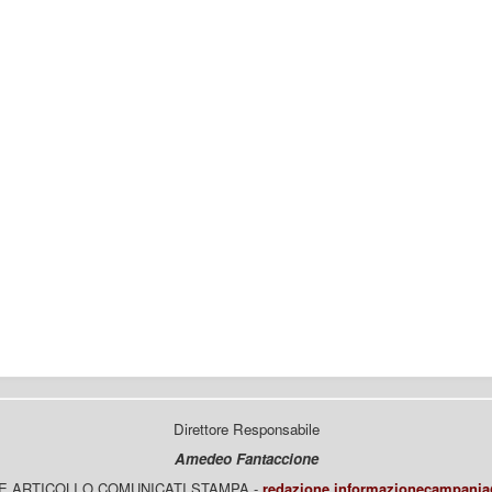
Direttore Responsabile
Amedeo Fantaccione
E ARTICOLI O COMUNICATI STAMPA -
redazione.informazionecampani