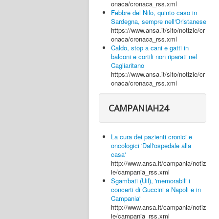
onaca/cronaca_rss.xml
Febbre del Nilo, quinto caso in
Sardegna, sempre nell'Oristanese
https://www.ansa.it/sito/notizie/cr
onaca/cronaca_rss.xml
Caldo, stop a cani e gatti in
balconi e cortili non riparati nel
Cagliaritano
https://www.ansa.it/sito/notizie/cr
onaca/cronaca_rss.xml
CAMPANIAH24
La cura dei pazienti cronici e
oncologici 'Dall'ospedale alla
casa'
http://www.ansa.it/campania/notiz
ie/campania_rss.xml
Sgambati (Uil), 'memorabili i
concerti di Guccini a Napoli e in
Campania'
http://www.ansa.it/campania/notiz
ie/campania_rss.xml