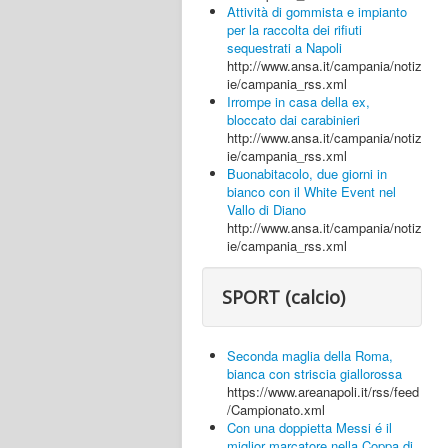
Attività di gommista e impianto
per la raccolta dei rifiuti
sequestrati a Napoli
http://www.ansa.it/campania/notiz
ie/campania_rss.xml
Irrompe in casa della ex,
bloccato dai carabinieri
http://www.ansa.it/campania/notiz
ie/campania_rss.xml
Buonabitacolo, due giorni in
bianco con il White Event nel
Vallo di Diano
http://www.ansa.it/campania/notiz
ie/campania_rss.xml
SPORT (calcio)
Seconda maglia della Roma,
bianca con striscia giallorossa
https://www.areanapoli.it/rss/feed
/Campionato.xml
Con una doppietta Messi é il
miglior marcatore nella Coppa di