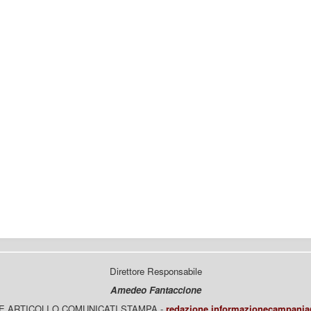
Direttore Responsabile
Amedeo Fantaccione
E ARTICOLI O COMUNICATI STAMPA -
redazione.informazionecampani