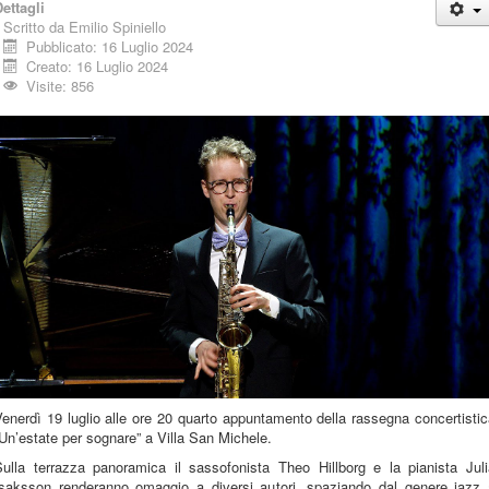
ettagli
Scritto da
Emilio Spiniello
Pubblicato: 16 Luglio 2024
Creato: 16 Luglio 2024
Visite: 856
enerdì 19 luglio alle ore 20 quarto appuntamento della rassegna concertisti
Un’estate per sognare” a Villa San Michele.
Sulla terrazza panoramica il sassofonista Theo Hillborg e la pianista Juli
Isaksson renderanno omaggio a diversi autori, spaziando dal genere jazz 