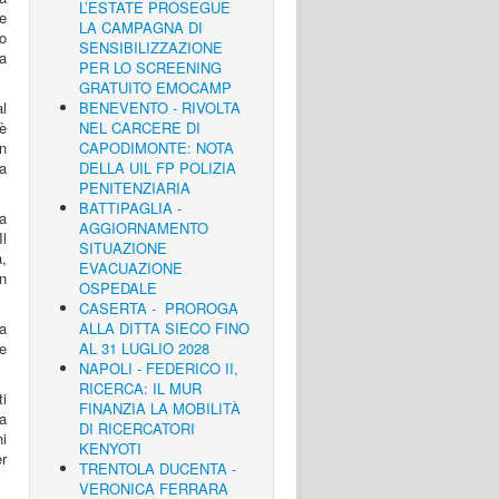
L’ESTATE PROSEGUE
e
LA CAMPAGNA DI
io
SENSIBILIZZAZIONE
a
PER LO SCREENING
GRATUITO EMOCAMP
al
BENEVENTO - RIVOLTA
è
NEL CARCERE DI
un
CAPODIMONTE: NOTA
ca
DELLA UIL FP POLIZIA
PENITENZIARIA
BATTIPAGLIA -
ea
AGGIORNAMENTO
l
SITUAZIONE
,
EVACUAZIONE
n
OSPEDALE
CASERTA - PROROGA
a
ALLA DITTA SIECO FINO
 e
AL 31 LUGLIO 2028
NAPOLI - FEDERICO II,
RICERCA: IL MUR
ti
FINANZIA LA MOBILITÀ
la
DI RICERCATORI
hi
KENYOTI
er
TRENTOLA DUCENTA -
VERONICA FERRARA