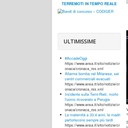
D
TERREMOTI IN TEMPO REALE
ULTIMISSIME
#AccadeOggi
https://www.ansa.it/sito/notizie/cr
onaca/cronaca_rss.xml
Allarme bomba nel Milanese, sei
centri commerciali evacuati
https://www.ansa.it/sito/notizie/cr
onaca/cronaca_rss.xml
Incidente sulla Terni-Rieti, morto
l'uomo ricoverato a Perugia
https://www.ansa.it/sito/notizie/cr
V
onaca/cronaca_rss.xml
“
La maternità a 33,4 anni, le madri
partoriscono sempre più tardi
https://www.ansa.it/sito/notizie/cr