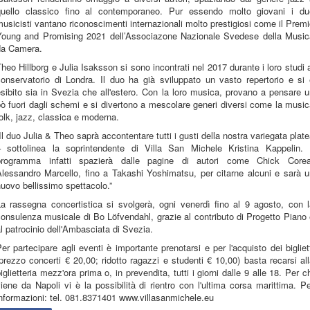
quello classico fino al contemporaneo. Pur essendo molto giovani i du
usicisti vantano riconoscimenti internazionali molto prestigiosi come il Prem
Young and Promising 2021 dell’Associazone Nazionale Svedese della Music
da Camera.
heo Hillborg e Julia Isaksson si sono incontrati nel 2017 durante i loro studi 
conservatorio di Londra. Il duo ha già sviluppato un vasto repertorio e si 
sibito sia in Svezia che all'estero. Con la loro musica, provano a pensare 
ò fuori dagli schemi e si divertono a mescolare generi diversi come la musi
olk, jazz, classica e moderna.
Il duo Julia & Theo saprà accontentare tutti i gusti della nostra variegata plat
– sottolinea la soprintendente di Villa San Michele Kristina Kappelin. I
programma infatti spazierà dalle pagine di autori come Chick Corea
Alessandro Marcello, fino a Takashi Yoshimatsu, per citarne alcuni e sarà u
uovo bellissimo spettacolo.”
La rassegna concertistica si svolgerà, ogni venerdì fino al 9 agosto, con l
onsulenza musicale di Bo Löfvendahl, grazie al contributo di Progetto Piano
l patrocinio dell'Ambasciata di Svezia.
er partecipare agli eventi è importante prenotarsi e per l'acquisto dei bigliet
prezzo concerti € 20,00; ridotto ragazzi e studenti € 10,00) basta recarsi al
iglietteria mezz'ora prima o, in prevendita, tutti i giorni dalle 9 alle 18. Per c
iene da Napoli vi è la possibilità di rientro con l'ultima corsa marittima. P
nformazioni: tel. 081.8371401 www.villasanmichele.eu