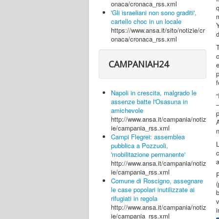
onaca/cronaca_rss.xml
'Gli israeliani non sono graditi',
m
cartello choc in un locale
https://www.ansa.it/sito/notizie/cr
onaca/cronaca_rss.xml
T
CAMPANIAH24
e
p
f
Napoli in crescita, malgrado le
“
assenze batte l'Osasuna in
amichevole
http://www.ansa.it/campania/notiz
ie/campania_rss.xml
n
Campi Flegrei: assemblea
pubblica a Pozzuoli,
c
'mobilitazione permanente'
a
http://www.ansa.it/campania/notiz
ie/campania_rss.xml
P
Comune di Roscigno, assegnare
(
le case popolari inutilizzate ai
b
rifugiati in regola
v
http://www.ansa.it/campania/notiz
i
ie/campania_rss.xml