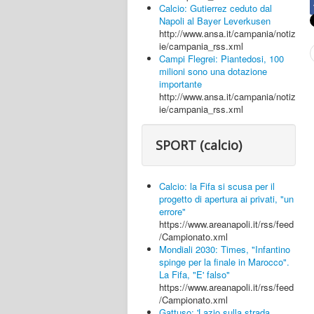
Calcio: Gutierrez ceduto dal
Napoli al Bayer Leverkusen
http://www.ansa.it/campania/notiz
ie/campania_rss.xml
Campi Flegrei: Piantedosi, 100
milioni sono una dotazione
importante
http://www.ansa.it/campania/notiz
ie/campania_rss.xml
SPORT (calcio)
Calcio: la Fifa si scusa per il
progetto di apertura ai privati, "un
errore"
https://www.areanapoli.it/rss/feed
/Campionato.xml
Mondiali 2030: Times, "Infantino
spinge per la finale in Marocco".
La Fifa, "E' falso"
https://www.areanapoli.it/rss/feed
/Campionato.xml
Gattuso: 'Lazio sulla strada