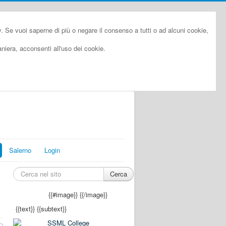
cy. Se vuoi saperne di più o negare il consenso a tutti o ad alcuni cookie,
iera, acconsenti all'uso dei cookie.
Salerno
Login
Cerca
{{#image}}
{{/image}}
{{text}}
{{subtext}}