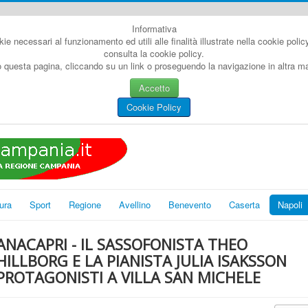
Informativa
kie necessari al funzionamento ed utili alle finalità illustrate nella cookie poli
consulta la cookie policy.
questa pagina, cliccando su un link o proseguendo la navigazione in altra man
Accetto
Cookie Policy
ura
Sport
Regione
Avellino
Benevento
Caserta
Napoli
ANACAPRI - IL SASSOFONISTA THEO
HILLBORG E LA PIANISTA JULIA ISAKSSON
PROTAGONISTI A VILLA SAN MICHELE