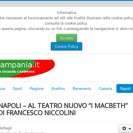
Informativa
kie necessari al funzionamento ed utili alle finalità illustrate nella cookie poli
consulta la cookie policy.
questa pagina, cliccando su un link o proseguendo la navigazione in altra man
Accetto
Cookie Policy
ura
Sport
Regione
Avellino
Benevento
Caserta
Napoli
NAPOLI – AL TEATRO NUOVO “I MACBETH”
DI FRANCESCO NICCOLINI
ettagli