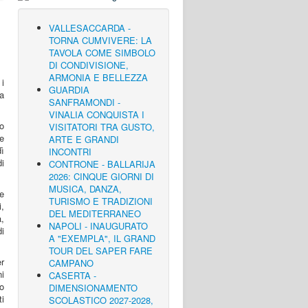
VALLESACCARDA -
TORNA CUMVIVERE: LA
TAVOLA COME SIMBOLO
DI CONDIVISIONE,
ARMONIA E BELLEZZA
i
GUARDIA
a
SANFRAMONDI -
VINALIA CONQUISTA I
o
VISITATORI TRA GUSTO,
e
ARTE E GRANDI
dì
INCONTRI
di
CONTRONE - BALLARIJA
2026: CINQUE GIORNI DI
MUSICA, DANZA,
e
TURISMO E TRADIZIONI
,
DEL MEDITERRANEO
,
NAPOLI - INAUGURATO
i
A "EXEMPLA", IL GRAND
TOUR DEL SAPER FARE
r
CAMPANO
ni
CASERTA -
lo
DIMENSIONAMENTO
ti
SCOLASTICO 2027-2028,