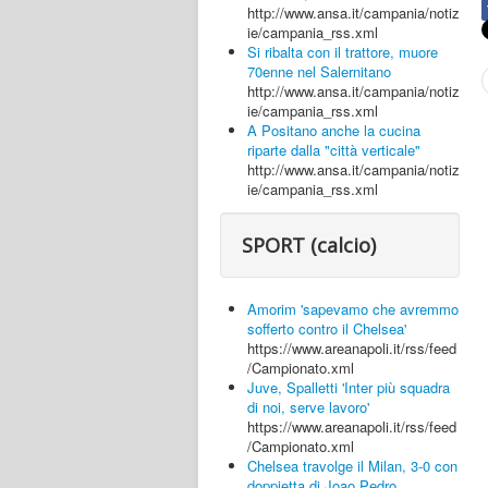
http://www.ansa.it/campania/notiz
ie/campania_rss.xml
Si ribalta con il trattore, muore
70enne nel Salernitano
http://www.ansa.it/campania/notiz
ie/campania_rss.xml
A Positano anche la cucina
riparte dalla "città verticale"
http://www.ansa.it/campania/notiz
ie/campania_rss.xml
SPORT (calcio)
Amorim 'sapevamo che avremmo
sofferto contro il Chelsea'
https://www.areanapoli.it/rss/feed
/Campionato.xml
Juve, Spalletti 'Inter più squadra
di noi, serve lavoro'
https://www.areanapoli.it/rss/feed
/Campionato.xml
Chelsea travolge il Milan, 3-0 con
doppietta di Joao Pedro