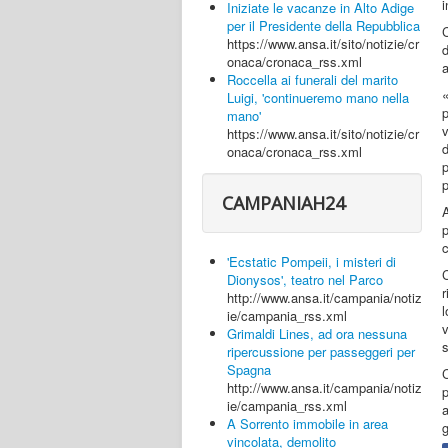
i
Iniziate le vacanze in Alto Adige
per il Presidente della Repubblica
https://www.ansa.it/sito/notizie/cr
d
onaca/cronaca_rss.xml
a
Roccella ai funerali del marito
«
Luigi, 'continueremo mano nella
mano'
v
https://www.ansa.it/sito/notizie/cr
d
onaca/cronaca_rss.xml
p
p
CAMPANIAH24
c
'Ecstatic Pompeii, i misteri di
Dionysos', teatro nel Parco
r
http://www.ansa.it/campania/notiz
ie/campania_rss.xml
v
Grimaldi Lines, ad ora nessuna
ripercussione per passeggeri per
Spagna
C
http://www.ansa.it/campania/notiz
ie/campania_rss.xml
a
A Sorrento immobile in area
g
vincolata, demolito