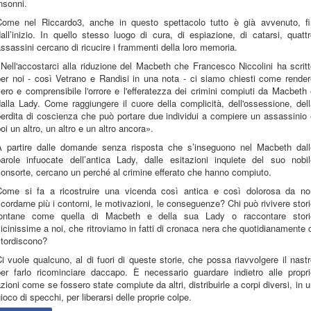
nsonni.
Come nel Riccardo3, anche in questo spettacolo tutto è già avvenuto, fi
all’inizio. In quello stesso luogo di cura, di espiazione, di catarsi, quatt
ssassini cercano di ricucire i frammenti della loro memoria.
Nell'accostarci alla riduzione del Macbeth che Francesco Niccolini ha scrit
per noi - così Vetrano e Randisi in una nota - ci siamo chiesti come render
ero e comprensibile l'orrore e l'efferatezza dei crimini compiuti da Macbeth
alla Lady. Come raggiungere il cuore della complicità, dell'ossessione, del
erdita di coscienza che può portare due individui a compiere un assassinio
oi un altro, un altro e un altro ancora».
A partire dalle domande senza risposta che s’inseguono nel Macbeth dall
parole infuocate dell’antica Lady, dalle esitazioni inquiete del suo nobil
onsorte, cercano un perché al crimine efferato che hanno compiuto.
Come si fa a ricostruire una vicenda così antica e così dolorosa da no
icordarne più i contorni, le motivazioni, le conseguenze? Chi può rivivere stor
lontane come quella di Macbeth e della sua Lady o raccontare stori
icinissime a noi, che ritroviamo in fatti di cronaca nera che quotidianamente 
stordiscono?
i vuole qualcuno, al di fuori di queste storie, che possa riavvolgere il nast
per farlo ricominciare daccapo. È necessario guardare indietro alle propri
zioni come se fossero state compiute da altri, distribuirle a corpi diversi, in 
ioco di specchi, per liberarsi delle proprie colpe.