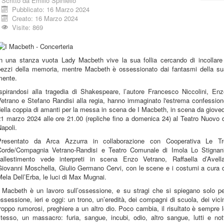
Scritto da
Emilio Spiniello
Pubblicato: 16 Marzo 2024
Creato: 16 Marzo 2024
Visite: 869
In una stanza vuota Lady Macbeth vive la sua follia cercando di incollare 
pezzi della memoria, mentre Macbeth è ossessionato dai fantasmi della su
mente.
Ispirandosi alla tragedia di Shakespeare, l’autore Francesco Niccolini, Enz
Vetrano e Stefano Randisi alla regia, hanno immaginato l'estrema confession
ella coppia di amanti per la messa in scena de I Macbeth, in scena da giove
1 marzo 2024 alle ore 21.00 (repliche fino a domenica 24) al Teatro Nuovo 
apoli.
Presentato da Arca Azzurra in collaborazione con Cooperativa Le Tr
Corde/Compagnia Vetrano-Randisi e Teatro Comunale di Imola Lo Stignani
l’allestimento vede interpreti in scena Enzo Vetrano, Raffaella d’Avella
Giovanni Moschella, Giulio Germano Cervi, con le scene e i costumi a cura d
ela Dell’Erba, le luci di Max Mugnai.
I Macbeth è un lavoro sull’ossessione, e su stragi che si spiegano solo pe
ssessione, ieri e oggi: un trono, un’eredità, dei compagni di scuola, dei vici
roppo rumorosi, preghiere a un altro dio. Poco cambia, il risultato è sempre 
tesso, un massacro: furia, sangue, incubi, odio, altro sangue, lutti e not