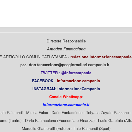
Direttore Responsabile
Amedeo Fantaccione
E ARTICOLI O COMUNICATI STAMPA -
redazione.informazionecampani
pec:
dott.fantaccione@pecgiornalisti.campania.it
TWITTER
:
@inforcampania
FACEBOOK
:
informazione.campania
INSTAGRAM
:
InformazioneCampania
Canale Whattsapp
:
informazione.campania.it
Italo Raimondi - Mirella Falco - Dario Fantaccione - Tetyana Zayats Razzano - 
mo (Teatro) - Dario Fantaccione (Economia e Finanza) - Lucio Garofalo (Attua
Marcello Gianferotti (Estero) - Italo Raimondi (Sport)