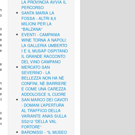
LA PROVINCIA AVVIA IL
PERCORSO
n
SANTA MARIA LA
ro
FOSSA - ALTRI 8,5
MILIONI PER LA
to
"BALZANA"
e
EVENTI - CAMPANIA
 e
WINE TORNA A NAPOLI:
la
LA GALLERIA UMBERTO
 e
I E IL MUSAP OSPITANO
IL GRANDE RACCONTO
DEL VINO CAMPANO
e
MERCATO SAN
e
SEVERINO - LA
BELLEZZA NON HA NÈ
n
CONFINI, NÈ BARRIERE
ie
E COME UNA CAREZZA
e
ADDOLCISCE IL CUORE
ci
SAN MARCO DEI CAVOTI
- DOMANI L’APERTURA
AL TRAFFICO DELLA
ro
VARIANTE ANAS SULLA
e
SS212 “DELLA VAL
un
FORTORE”
BARONISSI - “IL MUSEO