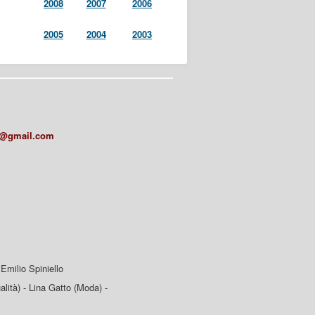
2008
2007
2006
2005
2004
2003
a@gmail.com
Emilio Spiniello
lità) - Lina Gatto (Moda) -