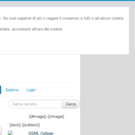
cy. Se vuoi saperne di più o negare il consenso a tutti o ad alcuni cookie,
iera, acconsenti all'uso dei cookie.
Salerno
Login
Cerca
{{#image}}
{{/image}}
{{text}}
{{subtext}}