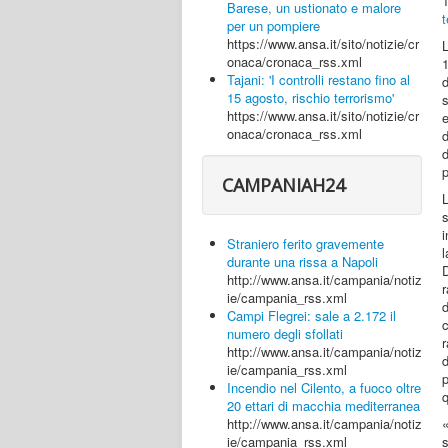
1
Barese, un ustionato e malore
per un pompiere
https://www.ansa.it/sito/notizie/cr
onaca/cronaca_rss.xml
1
Tajani: 'I controlli restano fino al
15 agosto, rischio terrorismo'
s
https://www.ansa.it/sito/notizie/cr
e
onaca/cronaca_rss.xml
d
d
p
CAMPANIAH24
L
i
Straniero ferito gravemente
durante una rissa a Napoli
http://www.ansa.it/campania/notiz
r
ie/campania_rss.xml
d
Campi Flegrei: sale a 2.172 il
numero degli sfollati
http://www.ansa.it/campania/notiz
d
ie/campania_rss.xml
p
Incendio nel Cilento, a fuoco oltre
q
20 ettari di macchia mediterranea
http://www.ansa.it/campania/notiz
s
ie/campania_rss.xml