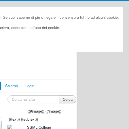
cy. Se vuoi saperne di più o negare il consenso a tutti o ad alcuni cookie,
iera, acconsenti all'uso dei cookie.
Salerno
Login
Cerca
E
{{#image}}
{{/image}}
{{text}}
{{subtext}}