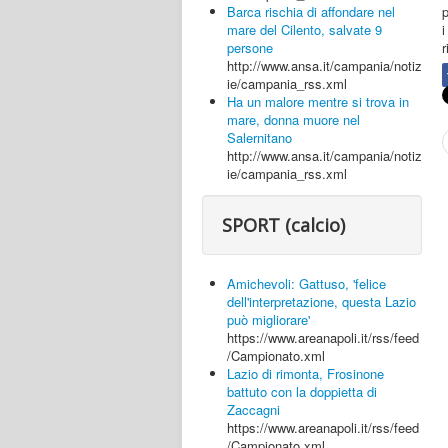
p
Barca rischia di affondare nel
i
mare del Cilento, salvate 9
r
persone
http://www.ansa.it/campania/notiz
ie/campania_rss.xml
Ha un malore mentre si trova in
mare, donna muore nel
Salernitano
http://www.ansa.it/campania/notiz
ie/campania_rss.xml
SPORT (calcio)
Amichevoli: Gattuso, 'felice
dell'interpretazione, questa Lazio
può migliorare'
https://www.areanapoli.it/rss/feed
/Campionato.xml
Lazio di rimonta, Frosinone
battuto con la doppietta di
Zaccagni
https://www.areanapoli.it/rss/feed
/Campionato.xml