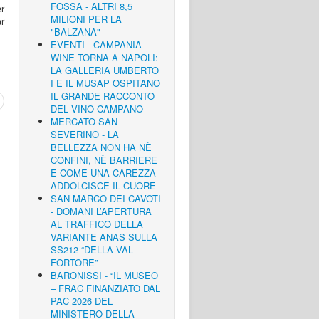
FOSSA - ALTRI 8,5
er
MILIONI PER LA
ar
"BALZANA"
EVENTI - CAMPANIA
WINE TORNA A NAPOLI:
LA GALLERIA UMBERTO
I E IL MUSAP OSPITANO
IL GRANDE RACCONTO
DEL VINO CAMPANO
MERCATO SAN
SEVERINO - LA
BELLEZZA NON HA NÈ
CONFINI, NÈ BARRIERE
E COME UNA CAREZZA
ADDOLCISCE IL CUORE
SAN MARCO DEI CAVOTI
- DOMANI L’APERTURA
AL TRAFFICO DELLA
VARIANTE ANAS SULLA
SS212 “DELLA VAL
FORTORE”
BARONISSI - “IL MUSEO
– FRAC FINANZIATO DAL
PAC 2026 DEL
MINISTERO DELLA