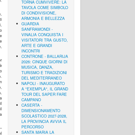
o:
TORNA CUMVIVERE: LA
TAVOLA COME SIMBOLO
DI CONDIVISIONE,
,
ARMONIA E BELLEZZA
ti
GUARDIA
,
SANFRAMONDI -
to
VINALIA CONQUISTA I
de
VISITATORI TRA GUSTO,
he
ARTE E GRANDI
è,
INCONTRI
CONTRONE - BALLARIJA
er
2026: CINQUE GIORNI DI
è
MUSICA, DANZA,
io
TURISMO E TRADIZIONI
.
DEL MEDITERRANEO
n
NAPOLI - INAUGURATO
o,
A "EXEMPLA", IL GRAND
a,
TOUR DEL SAPER FARE
a
CAMPANO
l
CASERTA -
il
DIMENSIONAMENTO
da
SCOLASTICO 2027-2028,
LA PROVINCIA AVVIA IL
PERCORSO
–
SANTA MARIA LA
el