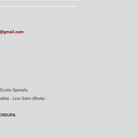
a@gmail.com
Emilio Spiniello
lità) - Lina Gatto (Moda) -
CENSURA