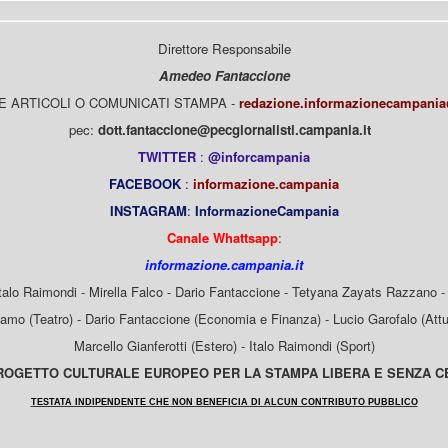
Direttore Responsabile
Amedeo Fantaccione
E ARTICOLI O COMUNICATI STAMPA -
redazione.informazionecampani
pec:
dott.fantaccione@pecgiornalisti.campania.it
TWITTER
:
@inforcampania
FACEBOOK
:
informazione.campania
INSTAGRAM
:
InformazioneCampania
Canale Whattsapp
:
informazione.campania.it
Italo Raimondi - Mirella Falco - Dario Fantaccione - Tetyana Zayats Razzano - 
mo (Teatro) - Dario Fantaccione (Economia e Finanza) - Lucio Garofalo (Attua
Marcello Gianferotti (Estero) - Italo Raimondi (Sport)
OGETTO CULTURALE EUROPEO PER LA STAMPA LIBERA E SENZA 
TESTATA INDIPENDENTE CHE NON BENEFICIA DI ALCUN CONTRIBUTO PUBBLICO