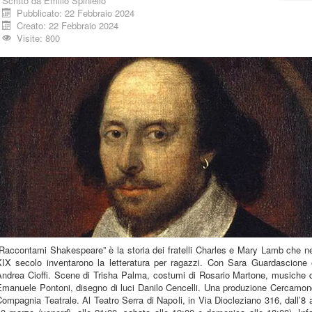
Scritto da
Emilio Spiniello
Pubblicato: 22 Febbraio 2024
Creato: 22 Febbraio 2024
Visite: 800
Raccontami Shakespeare” è la storia dei fratelli Charles e Mary Lamb che n
XIX secolo inventarono la letteratura per ragazzi. Con Sara Guardascione 
Andrea Cioffi. Scene di Trisha Palma, costumi di Rosario Martone, musiche d
Emanuele Pontoni, disegno di luci Danilo Cencelli. Una produzione Cercamon
ompagnia Teatrale. Al Teatro Serra di Napoli, in Via Diocleziano 316, dall’8 