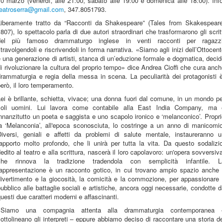
0 marzo (venerdì, alle 21:00, sabato alle 19:00 e domenica alle 18:00). Inf
teatroserra@gmail.com
, 347.8051793.
Liberamente tratto da “Racconti da Shakespeare” (Tales from Skakespeare
807), lo spettacolo parla di due autori straordinari che trasformarono gli scrit
del più famoso drammaturgo inglese in venti racconti per ragazzi
travolgendoli e riscrivendoli in forma narrativa. «Siamo agli inizi dell’Ottocen
 una generazione di artisti, stanca di un’eduzione formale e dogmatica, deci
i rivoluzionare la cultura del proprio tempo» dice Andrea Cioffi che cura anc
rammaturgia e regia della messa in scena. La peculiarità dei protagonisti 
erò, il loro temperamento.
ei è brillante, schietta, vivace; una donna fuori dal comune, in un mondo p
soli uomini. Lui lavora come contabile alla East India Company, ma 
nnanzitutto un poeta e saggista e uno scapolo ironico e ‘melanconico’. Propr
la ‘Melanconia’, all'epoca sconosciuta, lo costringe a un anno di manicomio
Diversi, geniali e affetti da problemi di salute mentale, instaureranno u
apporto molto profondo, che li unirà per tutta la vita. Da questo sodalizi
edito al teatro e alla scrittura, nascerà il loro capolavoro: un'opera sovversiv
che rinnova la tradizione tradendola con semplicità infantile. L
rappresentazione è un racconto gotico, in cui trovano ampio spazio anche i
ivertimento e la giocosità, la comicità e la commozione, per appassionare 
ubblico alle battaglie sociali e artistiche, ancora oggi necessarie, condotte 
uesti due caratteri moderni e affascinanti.
«Siamo una compagnia attenta alla drammaturgia contemporanea 
ottolineano gli interpreti – eppure abbiamo deciso di raccontare una storia d