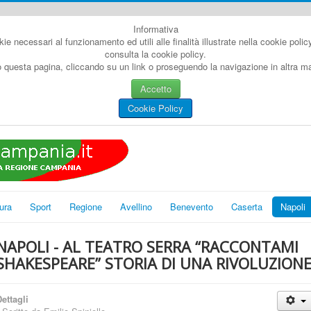
Informativa
kie necessari al funzionamento ed utili alle finalità illustrate nella cookie poli
consulta la cookie policy.
questa pagina, cliccando su un link o proseguendo la navigazione in altra man
Accetto
Cookie Policy
ura
Sport
Regione
Avellino
Benevento
Caserta
Napoli
NAPOLI - AL TEATRO SERRA “RACCONTAMI
SHAKESPEARE” STORIA DI UNA RIVOLUZION
ettagli