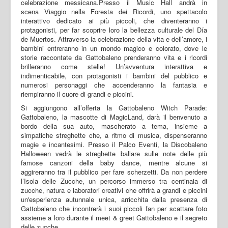
celebrazione messicana.Presso il Music Hall andrà in
scena Viaggio nella Foresta dei Ricordi, uno spettacolo
interattivo dedicato ai più piccoli, che diventeranno i
protagonisti, per far scoprire loro la bellezza culturale del Día
de Muertos. Attraverso la celebrazione della vita e dell’amore, i
bambini entreranno in un mondo magico e colorato, dove le
storie raccontate da Gattobaleno prenderanno vita e i ricordi
brilleranno come stelle! Un’avventura interattiva e
indimenticabile, con protagonisti i bambini del pubblico e
numerosi personaggi che accenderanno la fantasia e
riempiranno il cuore di grandi e piccini.
Si aggiungono all’offerta la Gattobaleno Witch Parade:
Gattobaleno, la mascotte di MagicLand, darà il benvenuto a
bordo della sua auto, mascherato a tema, insieme a
simpatiche streghette che, a ritmo di musica, dispenseranno
magie e incantesimi. Presso il Palco Eventi, la Discobaleno
Halloween vedrà le streghette ballare sulle note delle più
famose canzoni della baby dance, mentre alcune si
aggireranno tra il pubblico per fare scherzetti. Da non perdere
l’Isola delle Zucche, un percorso immerso tra centinaia di
zucche, natura e laboratori creativi che offrirà a grandi e piccini
un'esperienza autunnale unica, arricchita dalla presenza di
Gattobaleno che incontrerà i suoi piccoli fan per scattare foto
assieme a loro durante il meet & greet Gattobaleno e il segreto
delle zucche.