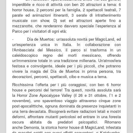
imperdibile e ricco di attività con ben 20 attrazioni a tema: 6
horror house, 2 percorsi per la famiglia, 2 spettacoli teatrali, 7
parate ed animazioni itineranti, 3 serate di intrattenimento
musicale con show, Dj set ed attrazioni aperte fino a
mezzanotte, che renderanno davvero speciale l’esperienza al
Parco per i visitatori di ogni età;
- Día de Muertos: un'assoluta novità per MagicLand, ed
un'esperienza unica in Italia. In collaborazione con
l'Ambasciata del Messico, il parco si trasforma in un
caleidoscopico regno dei morti messicano, offrendo
un'immersione totale in una tradizione millenaria. Un'atmosfera
festosa e coinvolgente, ideale per i più piccoli, che potranno
vivere la magia del Día de Muertos in prima persona, tra
decorazioni, percorsi, spettacoli, cibo e musica a tema.
Ricchissima l’offerta per i più coraggiosi, con ben 6 horror
house e percorsi del terrore! Tra questi, novità assoluta sarà
la Horror Zone Apocalypse Valley (il 26 e 31 ottobre, l’1 e 2
novembre), uno spaventoso viaggio attraverso cinque zone
post-apocalittiche, ognuna dominata da presenze inquietanti in
una terra devastata. Bisognerà evitare radiazioni letali e mostri
deformi, affrontare mutanti pericolosi ed entrare in una foresta
oscura abitata da predatori psicopatici. Ritornano
anche Demonia, la storica horror house di MagicLand, infestata
da macabri spiriti con nuovi effetti spaventosi, e Katakumba,