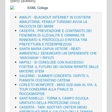
{{text}}
{{subtext}}
AMALFI - BLACKOUT INTERNET IN COSTIERA
AMALFITANA, FENAILP TURISMO AVVIA LA
RACCOLTA DEI DANNI
CASERTA - PREVENZIONE E CONTRASTO DEI
FENOMENI DI ILLEGALITÀ E CRIMINALITÀ
RINNOVATO IL PROTOCOLLO D’INTESA TRA
PREFETTURA E FEDERPREZIOSI
SANTA MARIA CAPUA VETERE - REATI
AMBIENTALI: DENUNCIATO UN DIPENDENTE CHE
"MISCHIAVA" I RIFIUTI
NAPOLI - SI CONCLUDE CON SUCCESSO
FOSTEM: IL FUTURO DEI GIOVANI RIPARTE DALLE
MATERIE STEM
SALERNO - SUMMER CONCERTS: OSPITE IL
PIANISTA COSTANTINO CATENA
CORLETO MONFORTE - MISS SUD 2026 AL VIA: IL
TOUR CONDURRÀ ALLA FINALE DI
ROCCADASPIDE
SANT’AGNELLO - TORNA IL CAMPO SCUOLA
GRATUITO DELLA PROTEZIONE CIVILE
CASERTA - TARI: ADOTTATI CRITERI MENO
SPEREQUATI PER IL CALCOLO DELLA TARIFFA