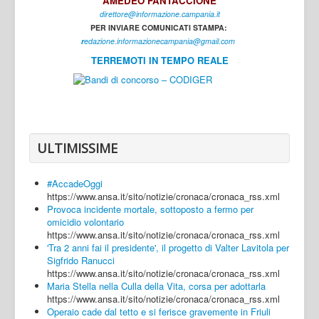
AMEDEO FANTACCIONE
direttore@informazione.campania.it
Interni
PER INVIARE COMUNICATI STAMPA:
Cultura
r
edazione.informazionecampania@gmail.com
TERREMOTI IN TEMPO REALE
Sport
Regione
Avellino
Benevento
ULTIMISSIME
Caserta
#AccadeOggi
Napoli
https://www.ansa.it/sito/notizie/cronaca/cronaca_rss.xml
Provoca incidente mortale, sottoposto a fermo per
Salerno
omicidio volontario
https://www.ansa.it/sito/notizie/cronaca/cronaca_rss.xml
Login
'Tra 2 anni fai il presidente', il progetto di Valter Lavitola per
Sigfrido Ranucci
https://www.ansa.it/sito/notizie/cronaca/cronaca_rss.xml
Maria Stella nella Culla della Vita, corsa per adottarla
https://www.ansa.it/sito/notizie/cronaca/cronaca_rss.xml
Operaio cade dal tetto e si ferisce gravemente in Friuli