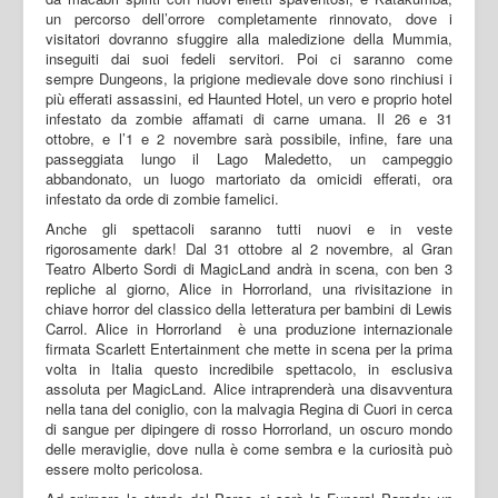
un percorso dell’orrore completamente rinnovato, dove i
visitatori dovranno sfuggire alla maledizione della Mummia,
inseguiti dai suoi fedeli servitori. Poi ci saranno come
sempre Dungeons, la prigione medievale dove sono rinchiusi i
più efferati assassini, ed Haunted Hotel, un vero e proprio hotel
infestato da zombie affamati di carne umana. Il 26 e 31
ottobre, e l’1 e 2 novembre sarà possibile, infine, fare una
passeggiata lungo il Lago Maledetto, un campeggio
abbandonato, un luogo martoriato da omicidi efferati, ora
infestato da orde di zombie famelici.
Anche gli spettacoli saranno tutti nuovi e in veste
rigorosamente dark! Dal 31 ottobre al 2 novembre, al Gran
Teatro Alberto Sordi di MagicLand andrà in scena, con ben 3
repliche al giorno, Alice in Horrorland, una rivisitazione in
chiave horror del classico della letteratura per bambini di Lewis
Carrol. Alice in Horrorland è una produzione internazionale
firmata Scarlett Entertainment che mette in scena per la prima
volta in Italia questo incredibile spettacolo, in esclusiva
assoluta per MagicLand. Alice intraprenderà una disavventura
nella tana del coniglio, con la malvagia Regina di Cuori in cerca
di sangue per dipingere di rosso Horrorland, un oscuro mondo
delle meraviglie, dove nulla è come sembra e la curiosità può
essere molto pericolosa.