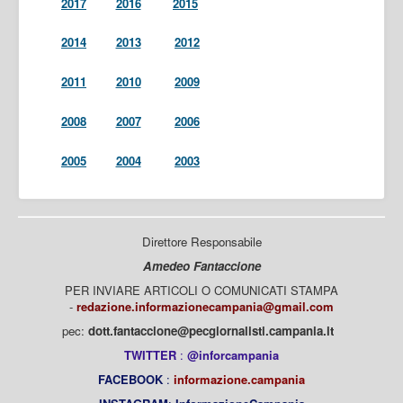
2017
2016
2015
2014
2013
2012
2011
2010
2009
2008
2007
2006
2005
2004
2003
Direttore Responsabile
Amedeo Fantaccione
PER INVIARE ARTICOLI O COMUNICATI STAMPA
-
redazione.informazionecampania@gmail.com
pec:
dott.fantaccione@pecgiornalisti.campania.it
TWITTER
:
@inforcampania
FACEBOOK
:
informazione.campania