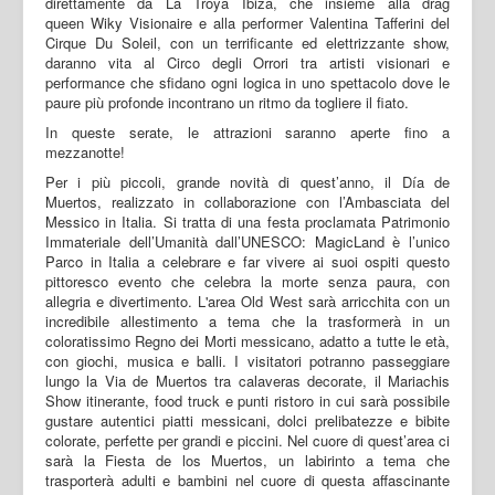
direttamente da La Troya Ibiza, che insieme alla drag
queen Wiky Visionaire e alla performer Valentina Tafferini del
Cirque Du Soleil, con un terrificante ed elettrizzante show,
daranno vita al Circo degli Orrori tra artisti visionari e
performance che sfidano ogni logica in uno spettacolo dove le
paure più profonde incontrano un ritmo da togliere il fiato.
In queste serate, le attrazioni saranno aperte fino a
mezzanotte!
Per i più piccoli, grande novità di quest’anno, il Día de
Muertos, realizzato in collaborazione con l’Ambasciata del
Messico in Italia. Si tratta di una festa proclamata Patrimonio
Immateriale dell’Umanità dall’UNESCO: MagicLand è l’unico
Parco in Italia a celebrare e far vivere ai suoi ospiti questo
pittoresco evento che celebra la morte senza paura, con
allegria e divertimento. L'area Old West sarà arricchita con un
incredibile allestimento a tema che la trasformerà in un
coloratissimo Regno dei Morti messicano, adatto a tutte le età,
con giochi, musica e balli. I visitatori potranno passeggiare
lungo la Via de Muertos tra calaveras decorate, il Mariachis
Show itinerante, food truck e punti ristoro in cui sarà possibile
gustare autentici piatti messicani, dolci prelibatezze e bibite
colorate, perfette per grandi e piccini. Nel cuore di quest’area ci
sarà la Fiesta de los Muertos, un labirinto a tema che
trasporterà adulti e bambini nel cuore di questa affascinante