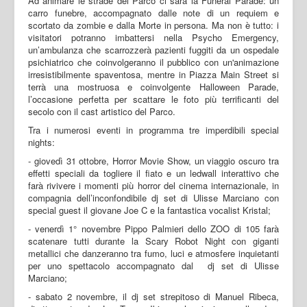
Ad animare le strade del Parco ci sarà la Funeral Parade: un
carro funebre, accompagnato dalle note di un requiem e
scortato da zombie e dalla Morte in persona. Ma non è tutto: i
visitatori potranno imbattersi nella Psycho Emergency,
un’ambulanza che scarrozzerà pazienti fuggiti da un ospedale
psichiatrico che coinvolgeranno il pubblico con un'animazione
irresistibilmente spaventosa, mentre in Piazza Main Street si
terrà una mostruosa e coinvolgente Halloween Parade,
l’occasione perfetta per scattare le foto più terrificanti del
secolo con il cast artistico del Parco.
Tra i numerosi eventi in programma tre imperdibili special
nights:
- giovedì 31 ottobre, Horror Movie Show, un viaggio oscuro tra
effetti speciali da togliere il fiato e un ledwall interattivo che
farà rivivere i momenti più horror del cinema internazionale, in
compagnia dell’inconfondibile dj set di Ulisse Marciano con
special guest il giovane Joe C e la fantastica vocalist Kristal;
- venerdì 1° novembre Pippo Palmieri dello ZOO di 105 farà
scatenare tutti durante la Scary Robot Night con giganti
metallici che danzeranno tra fumo, luci e atmosfere inquietanti
per uno spettacolo accompagnato dal dj set di Ulisse
Marciano;
- sabato 2 novembre, il dj set strepitoso di Manuel Ribeca,