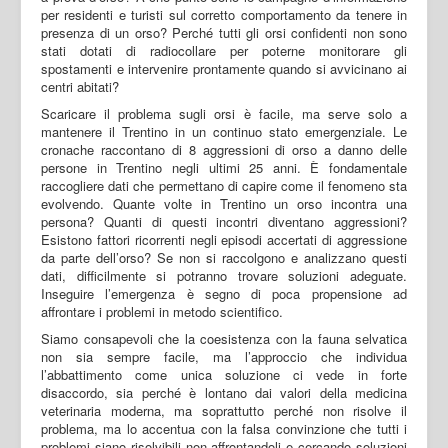
per residenti e turisti sul corretto comportamento da tenere in
presenza di un orso? Perché tutti gli orsi confidenti non sono
stati dotati di radiocollare per poterne monitorare gli
spostamenti e intervenire prontamente quando si avvicinano ai
centri abitati?
Scaricare il problema sugli orsi è facile, ma serve solo a
mantenere il Trentino in un continuo stato emergenziale. Le
cronache raccontano di 8 aggressioni di orso a danno delle
persone in Trentino negli ultimi 25 anni. È fondamentale
raccogliere dati che permettano di capire come il fenomeno sta
evolvendo. Quante volte in Trentino un orso incontra una
persona? Quanti di questi incontri diventano aggressioni?
Esistono fattori ricorrenti negli episodi accertati di aggressione
da parte dell’orso? Se non si raccolgono e analizzano questi
dati, difficilmente si potranno trovare soluzioni adeguate.
Inseguire l’emergenza è segno di poca propensione ad
affrontare i problemi in metodo scientifico.
Siamo consapevoli che la coesistenza con la fauna selvatica
non sia sempre facile, ma l’approccio che individua
l’abbattimento come unica soluzione ci vede in forte
disaccordo, sia perché è lontano dai valori della medicina
veterinaria moderna, ma soprattutto perché non risolve il
problema, ma lo accentua con la falsa convinzione che tutti i
problemi siano risolvibili non affrontandoli e cercando soluzioni