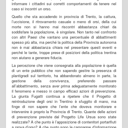
informare i cittadini sui corretti comportamenti da tenere nel
caso si incontri un orso.
Quello che sta accadendo in provincia di Trento, la cattura,
l’uccisione, il ritrovamento casuale o meno di orsi, della cui
morte non si hanno mai riscontri abbastanza chiari da
soddisfare la popolazione, è singolare. Non tanto nel confronto
con altri Paesi che vantano una percentuale di abbattimenti
spesso più alta, ma perché la politica della Provincia autonoma
non è mai abbastanza chiara nel presentare questi eventi e
perché le tante, troppe prese di posizioni della politica trentina
non aiutano a generare fiducia.
La percezione che viene consegnata alla popolazione è quella
di un ente pubblico che non sapendo gestire la presenza di
plantigradi sul territorio, ha abbandonato almeno in parte, la
gestione della convivenza, preferendo passare
all’abbattimento, senza aver prima adeguatamente monitorato
il fenomeno e messo in campo efficaci azioni di prevenzione.
La giunta Fugatti continua a ripetere che il Progetto di
reintroduzione degli orsi in Trentino è sfuggito di mano, ma
finge di non sapere che l’ente che doveva monitorare e
intervenire è proprio la Provincia di Trento. Quante delle azioni
di prevenzione previste dal Progetto Life Ursus sono state
realizzate? A che punto è l’apposizione di contenitori portarifiuti
a prova d’orso? A che punto sono le campagne d’informazione