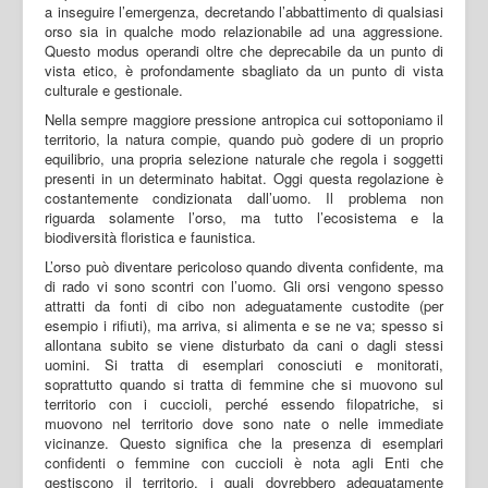
a inseguire l’emergenza, decretando l’abbattimento di qualsiasi
orso sia in qualche modo relazionabile ad una aggressione.
Questo modus operandi oltre che deprecabile da un punto di
vista etico, è profondamente sbagliato da un punto di vista
culturale e gestionale.
Nella sempre maggiore pressione antropica cui sottoponiamo il
territorio, la natura compie, quando può godere di un proprio
equilibrio, una propria selezione naturale che regola i soggetti
presenti in un determinato habitat. Oggi questa regolazione è
costantemente condizionata dall’uomo. Il problema non
riguarda solamente l’orso, ma tutto l’ecosistema e la
biodiversità floristica e faunistica.
L’orso può diventare pericoloso quando diventa confidente, ma
di rado vi sono scontri con l’uomo. Gli orsi vengono spesso
attratti da fonti di cibo non adeguatamente custodite (per
esempio i rifiuti), ma arriva, si alimenta e se ne va; spesso si
allontana subito se viene disturbato da cani o dagli stessi
uomini. Si tratta di esemplari conosciuti e monitorati,
soprattutto quando si tratta di femmine che si muovono sul
territorio con i cuccioli, perché essendo filopatriche, si
muovono nel territorio dove sono nate o nelle immediate
vicinanze. Questo significa che la presenza di esemplari
confidenti o femmine con cuccioli è nota agli Enti che
gestiscono il territorio, i quali dovrebbero adeguatamente