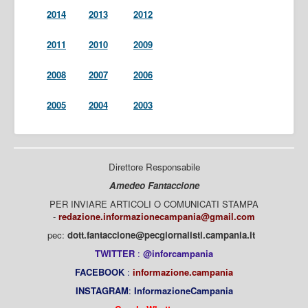
2014
2013
2012
2011
2010
2009
2008
2007
2006
2005
2004
2003
Direttore Responsabile
Amedeo Fantaccione
PER INVIARE ARTICOLI O COMUNICATI STAMPA
-
redazione.informazionecampania@gmail.com
pec:
dott.fantaccione@pecgiornalisti.campania.it
TWITTER
:
@inforcampania
FACEBOOK
:
informazione.campania
INSTAGRAM
:
InformazioneCampania