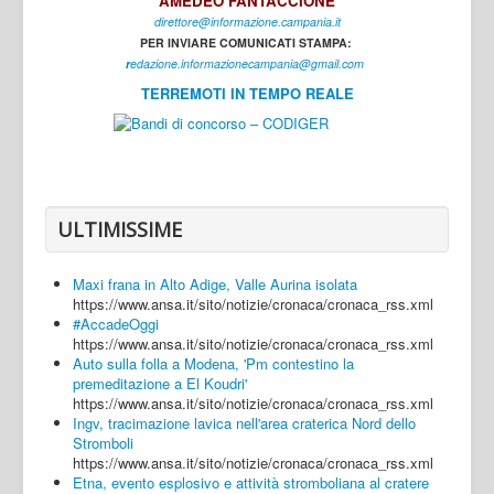
AMEDEO FANTACCIONE
direttore@informazione.campania.it
Interni
PER INVIARE COMUNICATI STAMPA:
Cultura
r
edazione.informazionecampania@gmail.com
TERREMOTI IN TEMPO REALE
Sport
Regione
Avellino
Benevento
ULTIMISSIME
Caserta
Maxi frana in Alto Adige, Valle Aurina isolata
Napoli
https://www.ansa.it/sito/notizie/cronaca/cronaca_rss.xml
#AccadeOggi
Salerno
https://www.ansa.it/sito/notizie/cronaca/cronaca_rss.xml
Auto sulla folla a Modena, 'Pm contestino la
Login
premeditazione a El Koudri'
https://www.ansa.it/sito/notizie/cronaca/cronaca_rss.xml
Ingv, tracimazione lavica nell'area craterica Nord dello
Stromboli
https://www.ansa.it/sito/notizie/cronaca/cronaca_rss.xml
Etna, evento esplosivo e attività stromboliana al cratere