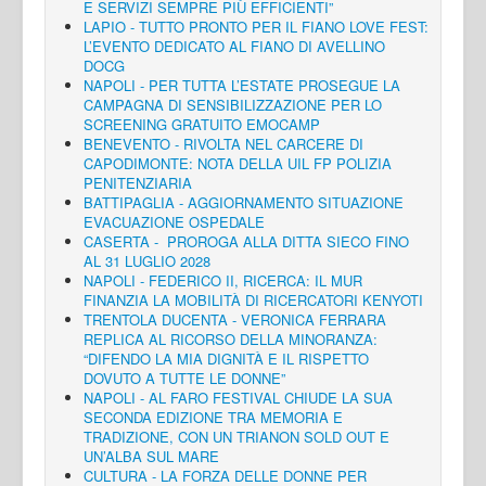
E SERVIZI SEMPRE PIÙ EFFICIENTI”
LAPIO - TUTTO PRONTO PER IL FIANO LOVE FEST:
L’EVENTO DEDICATO AL FIANO DI AVELLINO
DOCG
NAPOLI - PER TUTTA L’ESTATE PROSEGUE LA
CAMPAGNA DI SENSIBILIZZAZIONE PER LO
SCREENING GRATUITO EMOCAMP
BENEVENTO - RIVOLTA NEL CARCERE DI
CAPODIMONTE: NOTA DELLA UIL FP POLIZIA
PENITENZIARIA
BATTIPAGLIA - AGGIORNAMENTO SITUAZIONE
EVACUAZIONE OSPEDALE
CASERTA - PROROGA ALLA DITTA SIECO FINO
AL 31 LUGLIO 2028
NAPOLI - FEDERICO II, RICERCA: IL MUR
FINANZIA LA MOBILITÀ DI RICERCATORI KENYOTI
TRENTOLA DUCENTA - VERONICA FERRARA
REPLICA AL RICORSO DELLA MINORANZA:
“DIFENDO LA MIA DIGNITÀ E IL RISPETTO
DOVUTO A TUTTE LE DONNE”
NAPOLI - AL FARO FESTIVAL CHIUDE LA SUA
SECONDA EDIZIONE TRA MEMORIA E
TRADIZIONE, CON UN TRIANON SOLD OUT E
UN’ALBA SUL MARE
CULTURA - LA FORZA DELLE DONNE PER