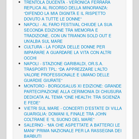
TRENTOLA DUCENTA - VERONICA FERRARA
REPLICA AL RICORSO DELLA MINORANZA:
“DIFENDO LA MIA DIGNITÀ E IL RISPETTO
DOVUTO A TUTTE LE DONNE”
NAPOLI - AL FARO FESTIVAL CHIUDE LA SUA
SECONDA EDIZIONE TRA MEMORIA E
TRADIZIONE, CON UN TRIANON SOLD OUT E
UN’ALBA SUL MARE
CULTURA - LA FORZA DELLE DONNE PER
IMPARARE A GUARDARE LA VITA CON ALTRI
OCCHI
NAPOLI - STAZIONE GARIBALDI, OR.S.A.
TRASPORTI TPL: “DA APPREZZARE L'ALTO
VALORE PROFESSIONALE E UMANO DELLE
GUARDIE GIURATE”
MONTORO - BORGOSALUS XI EDIZIONE: GRANDE
PARTECIPAZIONE ALLA CERIMONIA DI CHIUSURA
DEDICATA AL TEMA “ONE HEALTH: TRA SCIENZA
E FEDE”
VIETRI SUL MARE - CONCERTI D’ESTATE DI VILLA
GUARIGLIA: DOMANI IL FINALE TRA JOHN
COLTRANE E “IL SUONO DEL MARE”
SALERNO - “MA CHE ASPETTATE A BATTERCI LE
MANI” PRIMA NAZIONALE PER LA RASSEGNA DEI
BARBUTI