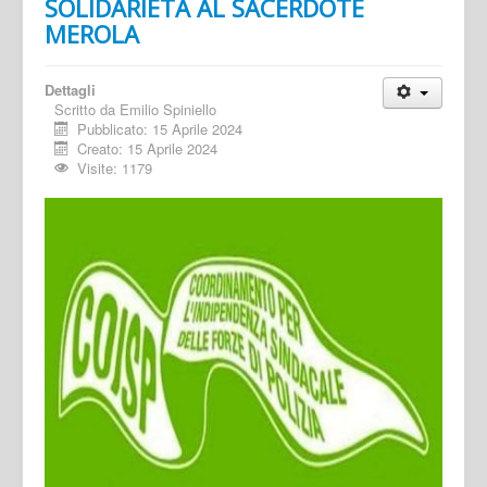
SOLIDARIETÀ AL SACERDOTE
MEROLA
Dettagli
Scritto da
Emilio Spiniello
Pubblicato: 15 Aprile 2024
Creato: 15 Aprile 2024
Visite: 1179