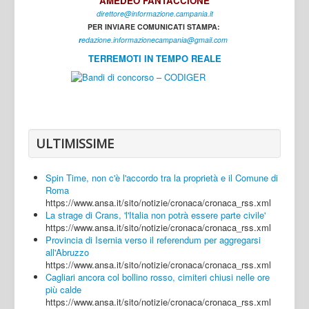
AMEDEO FANTACCIONE
direttore@informazione.campania.it
Interni
PER INVIARE COMUNICATI STAMPA:
Cultura
r
edazione.informazionecampania@gmail.com
TERREMOTI IN TEMPO REALE
Sport
Regione
Avellino
Benevento
ULTIMISSIME
Caserta
Spin Time, non c'è l'accordo tra la proprietà e il Comune di
Napoli
Roma
https://www.ansa.it/sito/notizie/cronaca/cronaca_rss.xml
Salerno
La strage di Crans, 'l'Italia non potrà essere parte civile'
https://www.ansa.it/sito/notizie/cronaca/cronaca_rss.xml
Login
Provincia di Isernia verso il referendum per aggregarsi
all'Abruzzo
https://www.ansa.it/sito/notizie/cronaca/cronaca_rss.xml
Cagliari ancora col bollino rosso, cimiteri chiusi nelle ore
più calde
https://www.ansa.it/sito/notizie/cronaca/cronaca_rss.xml