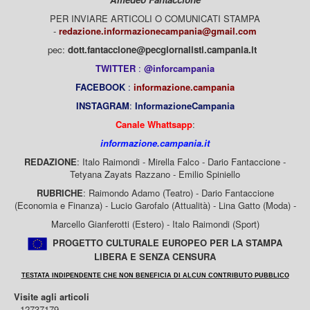
PER INVIARE ARTICOLI O COMUNICATI STAMPA
-
redazione.informazionecampania@gmail.com
pec:
dott.fantaccione@pecgiornalisti.campania.it
TWITTER
:
@inforcampania
FACEBOOK
:
informazione.campania
INSTAGRAM
:
InformazioneCampania
Canale Whattsapp
:
informazione.campania.it
REDAZIONE
: Italo Raimondi - Mirella Falco - Dario Fantaccione -
Tetyana Zayats Razzano - Emilio Spiniello
RUBRICHE
: Raimondo Adamo (Teatro) - Dario Fantaccione
(Economia e Finanza) - Lucio Garofalo (Attualità) - Lina Gatto (Moda) -
Marcello Gianferotti (Estero) - Italo Raimondi (Sport)
PROGETTO CULTURALE EUROPEO PER LA STAMPA
LIBERA E SENZA CENSURA
TESTATA INDIPENDENTE CHE NON BENEFICIA DI ALCUN CONTRIBUTO PUBBLICO
Visite agli articoli
12737179