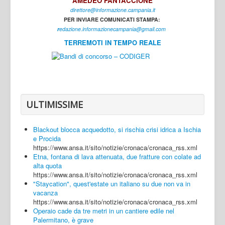
AMEDEO FANTACCIONE
direttore@informazione.campania.it
Interni
PER INVIARE COMUNICATI STAMPA:
Cultura
r
edazione.informazionecampania@gmail.com
TERREMOTI IN TEMPO REALE
Sport
Regione
Avellino
Benevento
ULTIMISSIME
Caserta
Blackout blocca acquedotto, si rischia crisi idrica a Ischia
Napoli
e Procida
https://www.ansa.it/sito/notizie/cronaca/cronaca_rss.xml
Salerno
Etna, fontana di lava attenuata, due fratture con colate ad
alta quota
Login
https://www.ansa.it/sito/notizie/cronaca/cronaca_rss.xml
"Staycation", quest'estate un italiano su due non va in
vacanza
https://www.ansa.it/sito/notizie/cronaca/cronaca_rss.xml
Operaio cade da tre metri in un cantiere edile nel
Palermitano, è grave