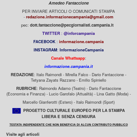
Amedeo Fantaccione
PER INVIARE ARTICOLI O COMUNICATI STAMPA
-
redazione.informazionecampania@gmail.com
pec:
dott.fantaccione@pecgiornalisti.campania.it
TWITTER
:
@inforcampania
FACEBOOK
:
informazione.campania
INSTAGRAM
:
InformazioneCampania
Canale Whattsapp
:
informazione.campania.it
REDAZIONE
: Italo Raimondi - Mirella Falco - Dario Fantaccione -
Tetyana Zayats Razzano - Emilio Spiniello
RUBRICHE
: Raimondo Adamo (Teatro) - Dario Fantaccione
(Economia e Finanza) - Lucio Garofalo (Attualità) - Lina Gatto (Moda) -
Marcello Gianferotti (Estero) - Italo Raimondi (Sport)
PROGETTO CULTURALE EUROPEO PER LA STAMPA
LIBERA E SENZA CENSURA
TESTATA INDIPENDENTE CHE NON BENEFICIA DI ALCUN CONTRIBUTO PUBBLICO
Visite agli articoli