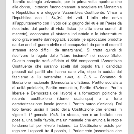
Tramite suffragio universale, per la prima volta aperto anche
alle donne, i cittadini furono chiamati a scegliere tra Monarchia
e Repubblica e a eleggere l'Assemblea Costituente. Vinse la
Repubblica con il 54,3% dei voti. L’Italia che arriva
all’appuntamento con il voto del 2 giugno del 46 è un Paese da
ricostruire dal punto di vista fisico (le città sono cumuli di
macerie), economico (il sistema industriale e le infrastrutture
sono gravemente danneggiati), sociale (le spaccature prodotte
da due anni di guerra civile e di occupazioni da parte di eserciti
stranieri sono difficili da rimarginare). Si tratta quindi di
riscrivere le regole dello “stare insieme” nel nuovo Stato.
Questo compito sarà affidato ai 556 componenti l’Assemblea
Costituente che saranno scelti dal popolo tra i candidati
proposti dai partiti che hanno dato vita, dopo la caduta del
fascismo e l’8 settembre 1943, al CLN – Comitato di
liberazione nazionale (Democrazia cristiana, Partito socialista
di unità proletaria, Partito comunista, Partito d’Azione, Partito
liberale e Democrazia del lavoro) e a formazioni politiche di
recente costituzione (Uomo qualunque) o a forte
caratterizzazione locale (come il Partito sardo d’azione). Dal
loro lavoro uscirà il testo della Costituzione che entrerà in
vigore il 1° gennaio 1948. La stessa, non è un trattato, una
poesia, una bella favola, ma un manuale che enuncia le regole
fondamentali per vivere insieme. La Costituzione esiste per
regolare i rapporti tra il popolo, il Parlamento (assemblea che