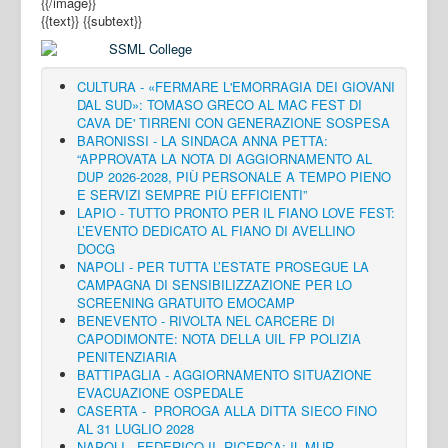
{{/image}}
{{text}}
{{subtext}}
CULTURA - «FERMARE L'EMORRAGIA DEI GIOVANI
DAL SUD»: TOMASO GRECO AL MAC FEST DI
CAVA DE' TIRRENI CON GENERAZIONE SOSPESA
BARONISSI - LA SINDACA ANNA PETTA:
“APPROVATA LA NOTA DI AGGIORNAMENTO AL
DUP 2026-2028, PIÙ PERSONALE A TEMPO PIENO
E SERVIZI SEMPRE PIÙ EFFICIENTI”
LAPIO - TUTTO PRONTO PER IL FIANO LOVE FEST:
L’EVENTO DEDICATO AL FIANO DI AVELLINO
DOCG
NAPOLI - PER TUTTA L’ESTATE PROSEGUE LA
CAMPAGNA DI SENSIBILIZZAZIONE PER LO
SCREENING GRATUITO EMOCAMP
BENEVENTO - RIVOLTA NEL CARCERE DI
CAPODIMONTE: NOTA DELLA UIL FP POLIZIA
PENITENZIARIA
BATTIPAGLIA - AGGIORNAMENTO SITUAZIONE
EVACUAZIONE OSPEDALE
CASERTA - PROROGA ALLA DITTA SIECO FINO
AL 31 LUGLIO 2028
NAPOLI - FEDERICO II, RICERCA: IL MUR