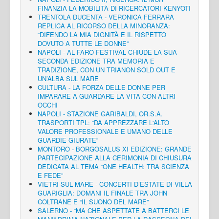
FINANZIA LA MOBILITÀ DI RICERCATORI KENYOTI
TRENTOLA DUCENTA - VERONICA FERRARA
REPLICA AL RICORSO DELLA MINORANZA:
“DIFENDO LA MIA DIGNITÀ E IL RISPETTO
DOVUTO A TUTTE LE DONNE”
NAPOLI - AL FARO FESTIVAL CHIUDE LA SUA
SECONDA EDIZIONE TRA MEMORIA E
TRADIZIONE, CON UN TRIANON SOLD OUT E
UN’ALBA SUL MARE
CULTURA - LA FORZA DELLE DONNE PER
IMPARARE A GUARDARE LA VITA CON ALTRI
OCCHI
NAPOLI - STAZIONE GARIBALDI, OR.S.A.
TRASPORTI TPL: “DA APPREZZARE L'ALTO
VALORE PROFESSIONALE E UMANO DELLE
GUARDIE GIURATE”
MONTORO - BORGOSALUS XI EDIZIONE: GRANDE
PARTECIPAZIONE ALLA CERIMONIA DI CHIUSURA
DEDICATA AL TEMA “ONE HEALTH: TRA SCIENZA
E FEDE”
VIETRI SUL MARE - CONCERTI D’ESTATE DI VILLA
GUARIGLIA: DOMANI IL FINALE TRA JOHN
COLTRANE E “IL SUONO DEL MARE”
SALERNO - “MA CHE ASPETTATE A BATTERCI LE