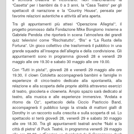
“Casetta” per i bambini da 0 a 3 anni, la “Casa Teatro” per gli
spettacoli di narrazione e la “Country House”, pensata per
favorire relazioni autentiche e attività all’aria aperta.
Tra gli appuntamenti più attesi “Operazione Allegria!”, il
progetto promosso dalla Fondazione Mike Bongiorno insieme a
Gabriele Pendola che riporterà in scena l’atmosfera dei grandi
quiz televisivi come “Rischiatutto”, “Bis” e “La Ruota della
Fortuna”. Un gioco collettivo che trasformerà il pubblico in una
grande squadra all’insegna dell’allegria e della condivisione. Gli
appuntamenti sono in programma giovedì 28 e venerdì 29
maggio alle ore 19.30 e sabato 30 maggio alle ore 19.00.
Con “Tutti in pista!”, giovedì 28 e venerdì 29 maggio alle ore
19.30, il clown Cotoletta accompagnerà bambini e famiglie in
esperienze di circo-teatro dedicate alla spontaneità, alla
relazione e alla scoperta delle proprie abilità attraverso esercizi
di teatro, giocoleria e clowneria. Ampio spazio sarà dedicato al
teatro, alla musica e alle esperienze immersive. “Andata e
ritorno da Oz”, spettacolo della Ciccio Pasticcio Band,
accompagnerà il pubblico lungo la strada di mattoni gialli di
Dorothy in un racconto sulla crescita e sulla scoperta di sé. Lo
spettacolo si terrà giovedì 28, venerdì 29 e sabato 30 maggio
alle ore 18.30. Tra gli appuntamenti teatrali anche “Nubì e la
città di pietra” di Puck Teatré, in programma venerdì 29 maggio