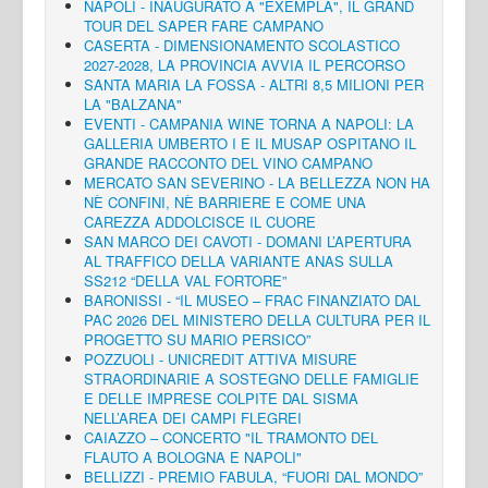
NAPOLI - INAUGURATO A "EXEMPLA", IL GRAND
TOUR DEL SAPER FARE CAMPANO
CASERTA - DIMENSIONAMENTO SCOLASTICO
2027-2028, LA PROVINCIA AVVIA IL PERCORSO
SANTA MARIA LA FOSSA - ALTRI 8,5 MILIONI PER
LA "BALZANA"
EVENTI - CAMPANIA WINE TORNA A NAPOLI: LA
GALLERIA UMBERTO I E IL MUSAP OSPITANO IL
GRANDE RACCONTO DEL VINO CAMPANO
MERCATO SAN SEVERINO - LA BELLEZZA NON HA
NÈ CONFINI, NÈ BARRIERE E COME UNA
CAREZZA ADDOLCISCE IL CUORE
SAN MARCO DEI CAVOTI - DOMANI L’APERTURA
AL TRAFFICO DELLA VARIANTE ANAS SULLA
SS212 “DELLA VAL FORTORE”
BARONISSI - “IL MUSEO – FRAC FINANZIATO DAL
PAC 2026 DEL MINISTERO DELLA CULTURA PER IL
PROGETTO SU MARIO PERSICO”
POZZUOLI - UNICREDIT ATTIVA MISURE
STRAORDINARIE A SOSTEGNO DELLE FAMIGLIE
E DELLE IMPRESE COLPITE DAL SISMA
NELL’AREA DEI CAMPI FLEGREI
CAIAZZO – CONCERTO "IL TRAMONTO DEL
FLAUTO A BOLOGNA E NAPOLI"
BELLIZZI - PREMIO FABULA, “FUORI DAL MONDO”