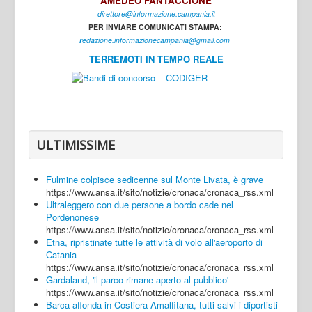
AMEDEO FANTACCIONE
direttore@informazione.campania.it
Interni
PER INVIARE COMUNICATI STAMPA:
Cultura
r
edazione.informazionecampania@gmail.com
TERREMOTI IN TEMPO REALE
Sport
Regione
Avellino
Benevento
ULTIMISSIME
Caserta
Fulmine colpisce sedicenne sul Monte Livata, è grave
Napoli
https://www.ansa.it/sito/notizie/cronaca/cronaca_rss.xml
Ultraleggero con due persone a bordo cade nel
Salerno
Pordenonese
https://www.ansa.it/sito/notizie/cronaca/cronaca_rss.xml
Login
Etna, ripristinate tutte le attività di volo all'aeroporto di
Catania
https://www.ansa.it/sito/notizie/cronaca/cronaca_rss.xml
Gardaland, 'il parco rimane aperto al pubblico'
https://www.ansa.it/sito/notizie/cronaca/cronaca_rss.xml
Barca affonda in Costiera Amalfitana, tutti salvi i diportisti