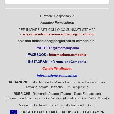
Direttore Responsabile
Amedeo Fantaccione
PER INVIARE ARTICOLI O COMUNICATI STAMPA
-
redazione.informazionecampania@gmail.com
pec:
dott.fantaccione@pecgiornalisti.campania.it
TWITTER
:
@inforcampania
FACEBOOK
:
informazione.campania
INSTAGRAM
:
InformazioneCampania
Canale Whattsapp
:
informazione.campania.it
REDAZIONE
: Italo Raimondi - Mirella Falco - Dario Fantaccione -
Tetyana Zayats Razzano - Emilio Spiniello
RUBRICHE
: Raimondo Adamo (Teatro) - Dario Fantaccione
(Economia e Finanza) - Lucio Garofalo (Attualità) - Lina Gatto (Moda) -
Marcello Gianferotti (Estero) - Italo Raimondi (Sport)
PROGETTO CULTURALE EUROPEO PER LA STAMPA