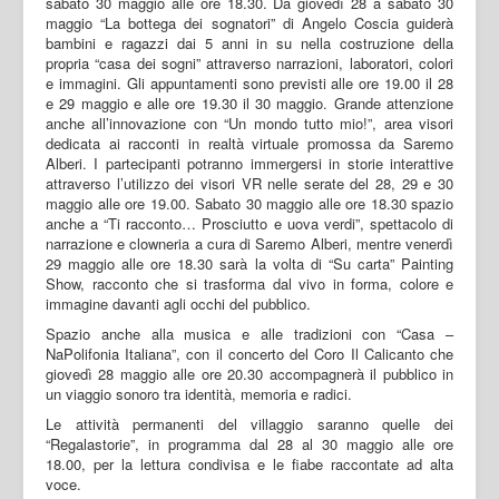
sabato 30 maggio alle ore 18.30. Da giovedì 28 a sabato 30
maggio “La bottega dei sognatori” di Angelo Coscia guiderà
bambini e ragazzi dai 5 anni in su nella costruzione della
propria “casa dei sogni” attraverso narrazioni, laboratori, colori
e immagini. Gli appuntamenti sono previsti alle ore 19.00 il 28
e 29 maggio e alle ore 19.30 il 30 maggio. Grande attenzione
anche all’innovazione con “Un mondo tutto mio!”, area visori
dedicata ai racconti in realtà virtuale promossa da Saremo
Alberi. I partecipanti potranno immergersi in storie interattive
attraverso l’utilizzo dei visori VR nelle serate del 28, 29 e 30
maggio alle ore 19.00. Sabato 30 maggio alle ore 18.30 spazio
anche a “Ti racconto… Prosciutto e uova verdi”, spettacolo di
narrazione e clowneria a cura di Saremo Alberi, mentre venerdì
29 maggio alle ore 18.30 sarà la volta di “Su carta” Painting
Show, racconto che si trasforma dal vivo in forma, colore e
immagine davanti agli occhi del pubblico.
Spazio anche alla musica e alle tradizioni con “Casa –
NaPolifonia Italiana”, con il concerto del Coro Il Calicanto che
giovedì 28 maggio alle ore 20.30 accompagnerà il pubblico in
un viaggio sonoro tra identità, memoria e radici.
Le attività permanenti del villaggio saranno quelle dei
“Regalastorie”, in programma dal 28 al 30 maggio alle ore
18.00, per la lettura condivisa e le fiabe raccontate ad alta
voce.