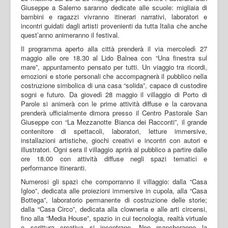
Giuseppe a Salerno saranno dedicate alle scuole: migliaia di
bambini e ragazzi vivranno itinerari narrativi, laboratori e
incontri guidati dagli artisti provenienti da tutta Italia che anche
quest’anno animeranno il festival.
Il programma aperto alla città prenderà il via mercoledì 27
maggio alle ore 18.30 al Lido Balnea con “Una finestra sul
mare”, appuntamento pensato per tutti. Un viaggio tra ricordi,
emozioni e storie personali che accompagnerà il pubblico nella
costruzione simbolica di una casa “solida”, capace di custodire
sogni e futuro. Da giovedì 28 maggio il villaggio di Porto di
Parole si animerà con le prime attività diffuse e la carovana
prenderà ufficialmente dimora presso il Centro Pastorale San
Giuseppe con “La Mezzanotte Bianca dei Racconti”, il grande
contenitore di spettacoli, laboratori, letture immersive,
installazioni artistiche, giochi creativi e incontri con autori e
illustratori. Ogni sera il villaggio aprirà al pubblico a partire dalle
ore 18.00 con attività diffuse negli spazi tematici e
performance itineranti.
Numerosi gli spazi che comporranno il villaggio: dalla “Casa
Igloo”, dedicata alle proiezioni immersive in cupola, alla “Casa
Bottega”, laboratorio permanente di costruzione delle storie;
dalla “Casa Circo”, dedicata alla clowneria e alle arti circensi,
fino alla “Media House”, spazio in cui tecnologia, realtà virtuale
e scrittura creativa si incontrano. Non mancheranno la