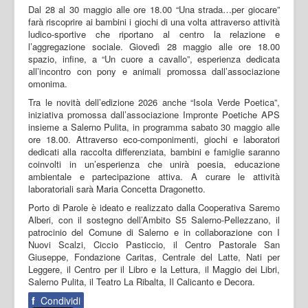
Dal 28 al 30 maggio alle ore 18.00 “Una strada…per giocare”
farà riscoprire ai bambini i giochi di una volta attraverso attività
ludico-sportive che riportano al centro la relazione e
l’aggregazione sociale. Giovedì 28 maggio alle ore 18.00
spazio, infine, a “Un cuore a cavallo”, esperienza dedicata
all’incontro con pony e animali promossa dall’associazione
omonima.
Tra le novità dell’edizione 2026 anche “Isola Verde Poetica”,
iniziativa promossa dall’associazione Impronte Poetiche APS
insieme a Salerno Pulita, in programma sabato 30 maggio alle
ore 18.00. Attraverso eco-componimenti, giochi e laboratori
dedicati alla raccolta differenziata, bambini e famiglie saranno
coinvolti in un’esperienza che unirà poesia, educazione
ambientale e partecipazione attiva. A curare le attività
laboratoriali sarà Maria Concetta Dragonetto.
Porto di Parole è ideato e realizzato dalla Cooperativa Saremo
Alberi, con il sostegno dell’Ambito S5 Salerno-Pellezzano, il
patrocinio del Comune di Salerno e in collaborazione con I
Nuovi Scalzi, Ciccio Pasticcio, il Centro Pastorale San
Giuseppe, Fondazione Caritas, Centrale del Latte, Nati per
Leggere, il Centro per il Libro e la Lettura, il Maggio dei Libri,
Salerno Pulita, il Teatro La Ribalta, Il Calicanto e Decora.
f
Condividi