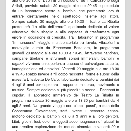
alle ore 20.30, e “Esprimi un desiderio” de Il Carrozzone degli
Artisti, previsto sabato 30 maggio alle ore 20.45 e preceduto
da un laboratorio aperto ai bambini che permetterà loro di
entrare direttamente nello spettacolo insieme agli attori.
Sempre sabato 30 maggio alle ore 19.30 il Teatro La Ribalta
presenterà “La città dell’errore”, spettacolo dedicato al valore
educativo dello sbaglio e alla capacità di trasformare ogni
errore in occasione di crescita. Tra i laboratori in programma
“Immersuono”, viaggio multisensoriale tra favole, vibrazioni e
meraviglia curato da Francesco Fasanaro, in programma
giovedì 28 maggio alle ore 18.30 e 19.45. Attraverso handpan,
campane tibetane e strumenti sonori immersivi, bambini e
ragazzi vivranno un’esperienza capace di coinvolgere ascolto,
immaginazione ed emozioni. Venerdì 29 maggio alle ore 18.30
e 19.45 spazio invece a “Il corpo racconta: forme e suoni” della
maestra Elisabetta De Caro, laboratorio dedicato ai bambini dai
4 agli 8 anni per esplorare il rapporto tra corpo, movimento e
musica. Sempre dedicato ai più piccoli “In scena – Racconti in
cupola”, il laboratorio immersivo del Teatro La Ribalta in
programma sabato 30 maggio alle ore 18.30 per bambini dai 4
agli 8 anni. “Un grande viaggio con piccoli passi”, a cura della
Cooperativa Giovamente, sarà invece il percorso senso-
motorio dedicato ai bambini da 0 a 3 anni e ai loro genitori.
Libri, giochi, luci, colori e oggetti accompagneranno i piccoli in
una creativa esplorazione del mondo circostante venerdì 29 e